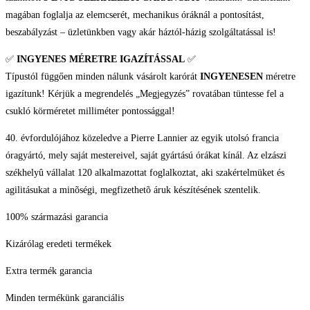
magában foglalja az elemcserét, mechanikus óráknál a pontosítást,
beszabályzást – üzletünkben vagy akár háztól-házig szolgáltatással is!
✅
INGYENES MÉRETRE IGAZÍTÁSSAL
✅
Típustól függően minden nálunk vásárolt karórát
INGYENESEN
méretre
igazítunk! Kérjük a megrendelés „Megjegyzés” rovatában tüntesse fel a
csukló körméretet milliméter pontossággal!
40. évfordulójához közeledve a Pierre Lannier az egyik utolsó francia
óragyártó, mely saját mestereivel, saját gyártású órákat kínál. Az elzászi
székhelyû vállalat 120 alkalmazottat foglalkoztat, aki szakértelmüket és
agilitásukat a minõségi, megfizethetõ áruk készítésének szentelik.
100% származási garancia
Kizárólag eredeti termékek
Extra termék garancia
Minden termékünk garanciális