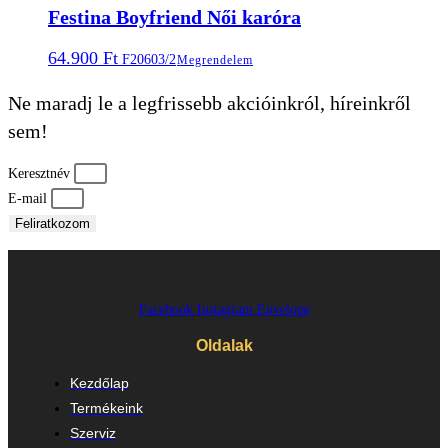
Festina Boyfriend Női karóra
64.900
Ft
F20603/2
Megrendelem
Ne maradj le a legfrissebb akcióinkról, híreinkről
sem!
Keresztnév
E-mail
Feliratkozom
Facebook
Instagram
Envelope
Oldalak
Kezdőlap
Termékeink
Szerviz