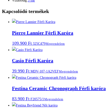
Vízállóság:
3 bar
Kapcsolódó termékek
Pierre Lannier Férfi Karóra
109.900
Ft
325C479
Megrendelem
Casio Férfi Karóra
39.990
Ft
MDV-107-1A2VEF
Megrendelem
Festina Ceramic Chronograph Férfi karóra
83.900
Ft
F20575/1
Megrendelem