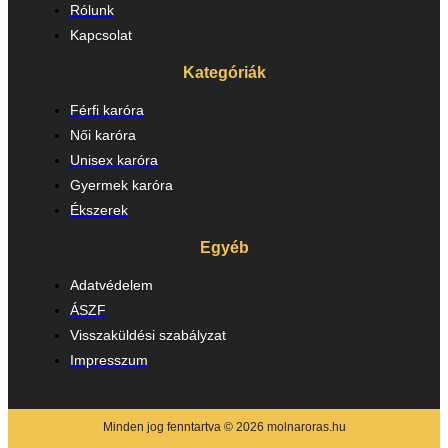
Rólunk
Kapcsolat
Kategóriák
Férfi karóra
Női karóra
Unisex karóra
Gyermek karóra
Ékszerek
Egyéb
Adatvédelem
ÁSZF
Visszaküldési szabályzat
Impresszum
Minden jog fenntartva © 2026 molnaroras.hu