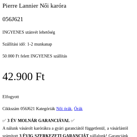
Pierre Lannier Női karóra
056J621
INGYENES utánvét lehetőség
Szállítási idő: 1-2 munkanap
50.000 Ft felett INGYENES szállítás
42.900
Ft
Elfogyott
Cikkszám
056J621
Kategóriák
Női órák
,
Órák
✅
3 ÉV
MOLNÁR GARANCIÁVAL
✅
A nálunk vásárolt karórákra a gyári garanciától függetlenül, a vásárlástól
számított
3 ÉVIG SZERKEZETI GARANCIÁT
vállalunk! Garanciánk