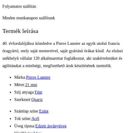
Folyamatos szállítás
Minden munkanapon szállítunk
Termék leírása
40. évfordulójához közeledve a Pierre Lannier az egyik utolsó francia
óragyártó, mely saját mestereivel, saját gyártású órákat kínál. Az elzászi
székhelyû vállalat 120 alkalmazottat foglalkoztat, aki szakértelmüket és
agilitásukat a minõségi, megfizethetõ áruk készítésének szentelik.
Márka:
Pierre Lannier
Méret:
21 mm
Szíj anyaga:
Fém
Szerkezet:
Quartz
Számlap színe:
Ezüst
Tok színe:
Acél
Üveg típusa:
Edzett ásványüveg