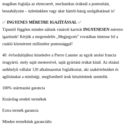
magában foglalja az elemcserét, mechanikus óráknál a pontosítást,
beszabályzást – üzletünkben vagy akár háztól-házig szolgáltatással is!
✅
INGYENES MÉRETRE IGAZÍTÁSSAL
✅
Típustól függően minden nálunk vásárolt karórát
INGYENESEN
méretre
igazítunk! Kérjük a megrendelés „Megjegyzés” rovatában tüntesse fel a
csukló körméretet milliméter pontossággal!
40. évfordulójához közeledve a Pierre Lannier az egyik utolsó francia
óragyártó, mely saját mestereivel, saját gyártású órákat kínál. Az elzászi
székhelyû vállalat 120 alkalmazottat foglalkoztat, aki szakértelmüket és
agilitásukat a minõségi, megfizethetõ áruk készítésének szentelik.
100% származási garancia
Kizárólag eredeti termékek
Extra termék garancia
Minden termékünk garanciális