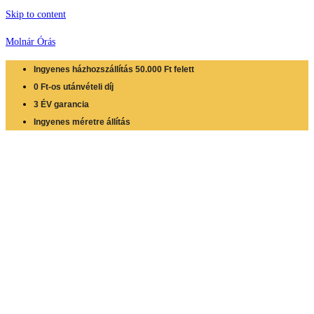
Skip to content
Molnár Órás
Ingyenes házhozszállítás 50.000 Ft felett
0 Ft-os utánvételi díj
3 ÉV garancia
Ingyenes méretre állítás