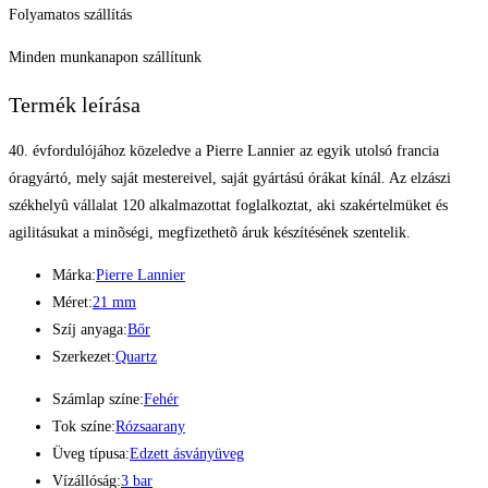
Folyamatos szállítás
Minden munkanapon szállítunk
Termék leírása
40. évfordulójához közeledve a Pierre Lannier az egyik utolsó francia
óragyártó, mely saját mestereivel, saját gyártású órákat kínál. Az elzászi
székhelyû vállalat 120 alkalmazottat foglalkoztat, aki szakértelmüket és
agilitásukat a minõségi, megfizethetõ áruk készítésének szentelik.
Márka:
Pierre Lannier
Méret:
21 mm
Szíj anyaga:
Bőr
Szerkezet:
Quartz
Számlap színe:
Fehér
Tok színe:
Rózsaarany
Üveg típusa:
Edzett ásványüveg
Vízállóság:
3 bar