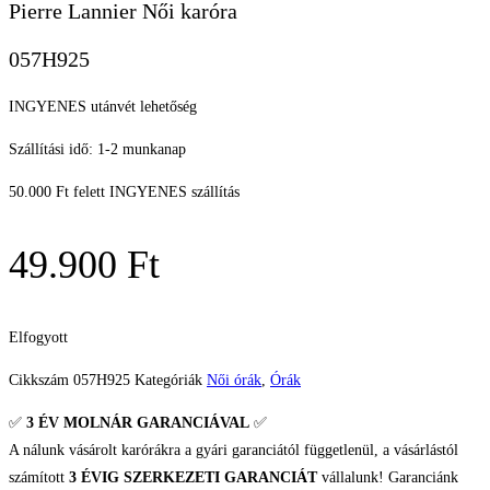
Pierre Lannier Női karóra
057H925
INGYENES utánvét lehetőség
Szállítási idő: 1-2 munkanap
50.000 Ft felett INGYENES szállítás
49.900
Ft
Elfogyott
Cikkszám
057H925
Kategóriák
Női órák
,
Órák
✅
3 ÉV
MOLNÁR GARANCIÁVAL
✅
A nálunk vásárolt karórákra a gyári garanciától függetlenül, a vásárlástól
számított
3 ÉVIG SZERKEZETI GARANCIÁT
vállalunk! Garanciánk