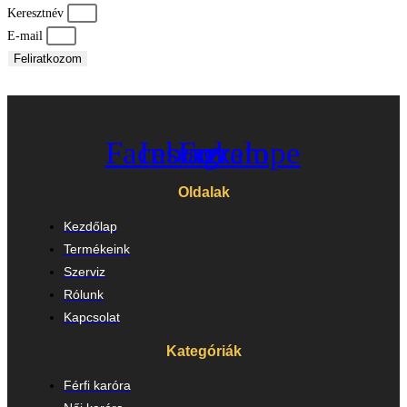
Keresztnév
E-mail
Feliratkozom
Facebook
Instagram
Envelope
Oldalak
Kezdőlap
Termékeink
Szerviz
Rólunk
Kapcsolat
Kategóriák
Férfi karóra