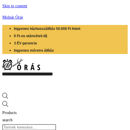
Skip to content
Molnár Órás
Ingyenes házhozszállítás 50.000 Ft felett
0 Ft-os utánvételi díj
3 ÉV garancia
Ingyenes méretre állítás
Products
search