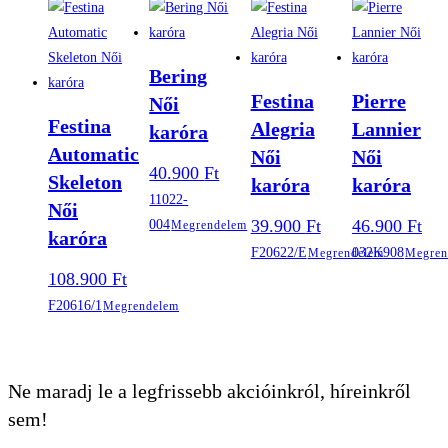
Bering
Festina
Pierre
Női
Festina
Alegria
Lannier
karóra
Automatic
Női
Női
40.900
Ft
Skeleton
karóra
karóra
11022-
Női
39.900
Ft
46.900
Ft
004
Megrendelem
karóra
F20622/E
032K908
Megrendelem
Megren
108.900
Ft
F20616/1
Megrendelem
Ne maradj le a legfrissebb akcióinkról, híreinkről
sem!