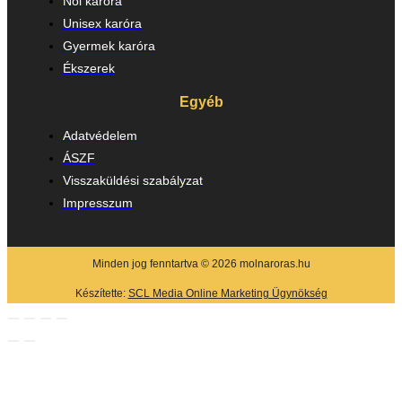
Női karóra
Unisex karóra
Gyermek karóra
Ékszerek
Egyéb
Adatvédelem
ÁSZF
Visszaküldési szabályzat
Impresszum
Minden jog fenntartva © 2026 molnaroras.hu
Készítette:
SCL Media Online Marketing Ügynökség