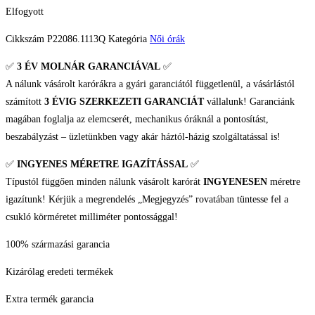
Elfogyott
Cikkszám
P22086.1113Q
Kategória
Női órák
✅
3 ÉV
MOLNÁR GARANCIÁVAL
✅
A nálunk vásárolt karórákra a gyári garanciától függetlenül, a vásárlástól
számított
3 ÉVIG SZERKEZETI GARANCIÁT
vállalunk! Garanciánk
magában foglalja az elemcserét, mechanikus óráknál a pontosítást,
beszabályzást – üzletünkben vagy akár háztól-házig szolgáltatással is!
✅
INGYENES MÉRETRE IGAZÍTÁSSAL
✅
Típustól függően minden nálunk vásárolt karórát
INGYENESEN
méretre
igazítunk! Kérjük a megrendelés „Megjegyzés” rovatában tüntesse fel a
csukló körméretet milliméter pontossággal!
100% származási garancia
Kizárólag eredeti termékek
Extra termék garancia