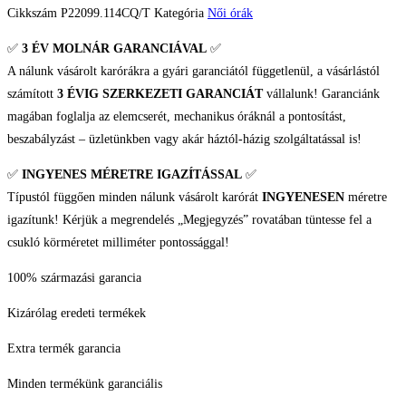
Cikkszám
P22099.114CQ/T
Kategória
Női órák
✅
3 ÉV
MOLNÁR GARANCIÁVAL
✅
A nálunk vásárolt karórákra a gyári garanciától függetlenül, a vásárlástól
számított
3 ÉVIG SZERKEZETI GARANCIÁT
vállalunk! Garanciánk
magában foglalja az elemcserét, mechanikus óráknál a pontosítást,
beszabályzást – üzletünkben vagy akár háztól-házig szolgáltatással is!
✅
INGYENES MÉRETRE IGAZÍTÁSSAL
✅
Típustól függően minden nálunk vásárolt karórát
INGYENESEN
méretre
igazítunk! Kérjük a megrendelés „Megjegyzés” rovatában tüntesse fel a
csukló körméretet milliméter pontossággal!
100% származási garancia
Kizárólag eredeti termékek
Extra termék garancia
Minden termékünk garanciális