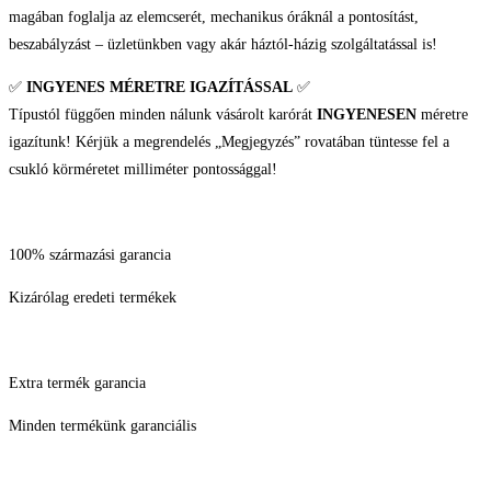
magában foglalja az elemcserét, mechanikus óráknál a pontosítást,
beszabályzást – üzletünkben vagy akár háztól-házig szolgáltatással is!
✅
INGYENES MÉRETRE IGAZÍTÁSSAL
✅
Típustól függően minden nálunk vásárolt karórát
INGYENESEN
méretre
igazítunk! Kérjük a megrendelés „Megjegyzés” rovatában tüntesse fel a
csukló körméretet milliméter pontossággal!
100% származási garancia
Kizárólag eredeti termékek
Extra termék garancia
Minden termékünk garanciális