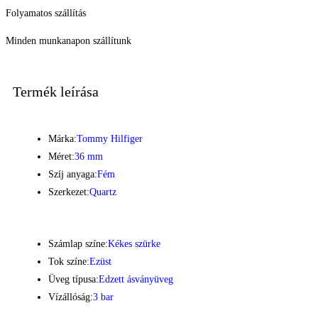
Folyamatos szállítás
Minden munkanapon szállítunk
Termék leírása
Márka:
Tommy Hilfiger
Méret:
36 mm
Szíj anyaga:
Fém
Szerkezet:
Quartz
Számlap színe:
Kékes szürke
Tok színe:
Ezüst
Üveg típusa:
Edzett ásványüveg
Vízállóság:
3 bar