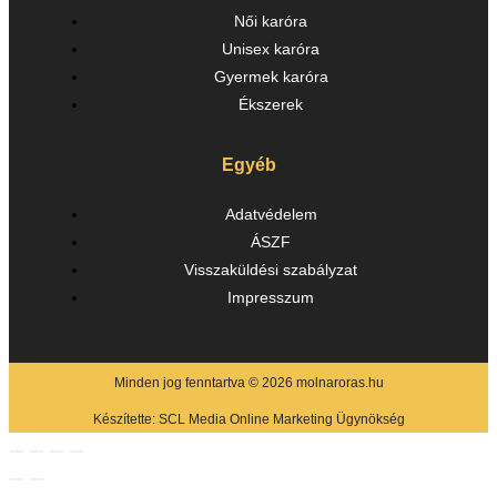
Női karóra
Unisex karóra
Gyermek karóra
Ékszerek
Egyéb
Adatvédelem
ÁSZF
Visszaküldési szabályzat
Impresszum
Minden jog fenntartva © 2026 molnaroras.hu
Készítette:
SCL Media Online Marketing Ügynökség