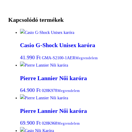
Kapcsolódó termékek
Casio G-Shock Unisex karóra
41.990
Ft
GMA-S2100-1AER
Megrendelem
Pierre Lannier Női karóra
64.900
Ft
028K978
Megrendelem
Pierre Lannier Női karóra
69.900
Ft
028K968
Megrendelem