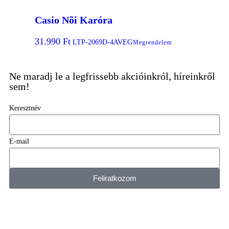
Casio Nõi Karóra
31.990
Ft
LTP-2069D-4AVEG
Megrendelem
Ne maradj le a legfrissebb akcióinkról, híreinkről
sem!
Keresztnév
E-mail
Feliratkozom