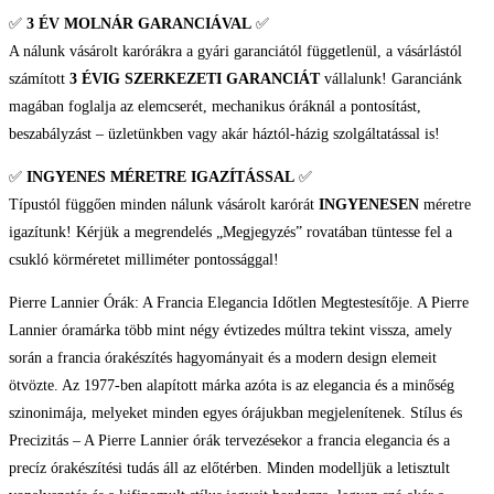
✅
3 ÉV
MOLNÁR GARANCIÁVAL
✅
A nálunk vásárolt karórákra a gyári garanciától függetlenül, a vásárlástól
számított
3 ÉVIG SZERKEZETI GARANCIÁT
vállalunk! Garanciánk
magában foglalja az elemcserét, mechanikus óráknál a pontosítást,
beszabályzást – üzletünkben vagy akár háztól-házig szolgáltatással is!
✅
INGYENES MÉRETRE IGAZÍTÁSSAL
✅
Típustól függően minden nálunk vásárolt karórát
INGYENESEN
méretre
igazítunk! Kérjük a megrendelés „Megjegyzés” rovatában tüntesse fel a
csukló körméretet milliméter pontossággal!
Pierre Lannier Órák: A Francia Elegancia Időtlen Megtestesítője. A Pierre
Lannier óramárka több mint négy évtizedes múltra tekint vissza, amely
során a francia órakészítés hagyományait és a modern design elemeit
ötvözte. Az 1977-ben alapított márka azóta is az elegancia és a minőség
szinonimája, melyeket minden egyes órájukban megjelenítenek. Stílus és
Precizitás – A Pierre Lannier órák tervezésekor a francia elegancia és a
precíz órakészítési tudás áll az előtérben. Minden modelljük a letisztult