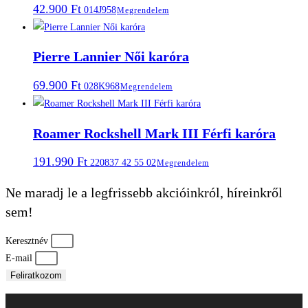
42.900
Ft
014J958
Megrendelem
Pierre Lannier Női karóra
69.900
Ft
028K968
Megrendelem
Roamer Rockshell Mark III Férfi karóra
191.990
Ft
220837 42 55 02
Megrendelem
Ne maradj le a legfrissebb akcióinkról, híreinkről
sem!
Keresztnév
E-mail
Feliratkozom