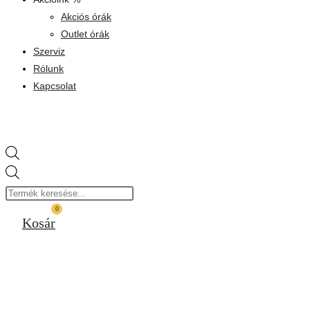
Akciós órák
Outlet órák
Szerviz
Rólunk
Kapcsolat
Products
search
0
Kosár