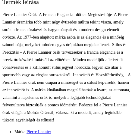
Termék leírása
Pierre Lannier Órák: A Francia Elegancia Időtlen Megtestesítője. A Pierre
Lannier óramárka több mint négy évtizedes múltra tekint vissza, amely
során a francia órakészítés hagyományait és a modern design elemeit
ötvözte. Az 1977-ben alapított márka azóta is az elegancia és a minőség
szinonimája, melyeket minden egyes órájukban megjelenítenek. Stílus és
Precizitás – A Pierre Lannier órák tervezésekor a francia elegancia és a
precíz órakészítési tudás áll az előtérben. Minden modelljük a letisztult
vonalvezetés és a kifinomult stílus jegyeit hordozza, legyen szó akár a
sportosabb vagy az elegáns sorozatokról. Innováció és Hozzáférhetőség – A
Pierre Lannier órák nem csupán a minőséget és a stílust képviselik, hanem
az innovációt is. A márka kínálatában megtalálhatóak a kvarc, az automata,
valamint a napelemes órák is, melyek a legújabb technológiákat
felvonultatva biztosítják a pontos időmérést. Fedezze fel a Pierre Lannier
órák világát a Molnár Órásnál, válassza ki a modellt, amely leginkább
tükrözi egyéniségét és stílusát!
Márka:
Pierre Lannier