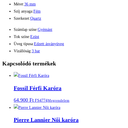
Méret:
36 mm
Szíj anyaga:
Fém
Szerkezet:
Quartz
Számlap színe:
Gyémánt
Tok színe:
Ezüst
Üveg típusa:
Edzett ásványüveg
Vízállóság:
3 bar
Kapcsolódó termékek
Fossil Férfi Karóra
64.900
Ft
FS4774
Megrendelem
Pierre Lannier Női karóra