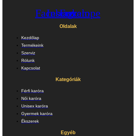
Facebook
Instagram
Envelope
Oldalak
Kezdőlap
Termékeink
Szerviz
Rólunk
Kapcsolat
Kategóriák
Férfi karóra
Női karóra
Unisex karóra
Gyermek karóra
Ékszerek
Egyéb