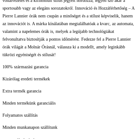
vonalvezetés és a kifinomult stílus jegyeit hordozza, legyen szó akár a
sportosabb vagy az elegáns sorozatokról. Innováció és Hozzáférhetőség – A
Pierre Lannier órák nem csupán a minőséget és a stílust képviselik, hanem
az innovációt is. A márka kínálatában megtalálhatóak a kvarc, az automata,
valamint a napelemes órák is, melyek a legújabb technológiákat
felvonultatva biztosítják a pontos időmérést. Fedezze fel a Pierre Lannier
órák világát a Molnár Órásnál, válassza ki a modellt, amely leginkább
tükrözi egyéniségét és stílusát!
100% származási garancia
Kizárólag eredeti termékek
Extra termék garancia
Minden termékünk garanciális
Folyamatos szállítás
Minden munkanapon szállítunk