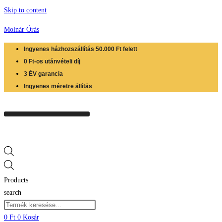
Skip to content
Molnár Órás
Ingyenes házhozszállítás 50.000 Ft felett
0 Ft-os utánvételi díj
3 ÉV garancia
Ingyenes méretre állítás
Products
search
0
Ft
0
Kosár