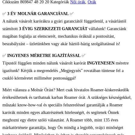
Cikkszám
869847 48 20 20
Kategóriák
Női órák
,
Órák
✅
3 ÉV
MOLNÁR GARANCIÁVAL
✅
A nálunk vásárolt karórákra a gyári garanciától függetlenül, a vásárlástól
számított
3 ÉVIG SZERKEZETI GARANCIÁT
vállalunk! Garanciánk
magában foglalja az elemcserét, mechanikus óráknál a pontosítást,
beszabályzást – üzletünkben vagy akár háztól-házig szolgáltatással is!
✅
INGYENES MÉRETRE IGAZÍTÁSSAL
✅
Típustól függően minden nálunk vásárolt karórát
INGYENESEN
méretre
igazítunk! Kérjük a megrendelés „Megjegyzés” rovatában tüntesse fel a
csukló körméretet milliméter pontossággal!
Miért válassza a Molnár Órást? Mert csak hivatalos Roamer-kiskereskedők
értékesíthetnek és tarthatnak karban Roamer órát. A szükséges készségekkel,
műszaki know-how-val és speciális felszereléssel garantálják a Roamer
karórák minden egyes alkatrészének hitelességét, és segítenek Önnek
meghozni egy életre szóló választást. A Roamer több, mint 135 éves
márkatörténete garantálja, hogy Ön mindig a legjobb, svájci minőséget