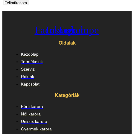
Feliratkozom
Facebook
Instagram
Envelope
Oldalak
Kezdőlap
Termékeink
Szerviz
Rólunk
Kapcsolat
Kategóriák
Férfi karóra
Női karóra
Unisex karóra
Gyermek karóra