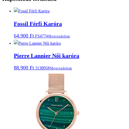
Fossil Férfi Karóra
64.900
Ft
FS4774
Megrendelem
Pierre Lannier Női karóra
88.900
Ft
313B958
Megrendelem