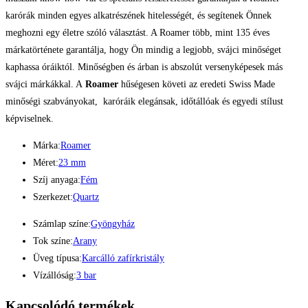
karórák minden egyes alkatrészének hitelességét, és segítenek Önnek
meghozni egy életre szóló választást. A Roamer több, mint 135 éves
márkatörténete garantálja, hogy Ön mindig a legjobb, svájci minőséget
kaphassa óráiktól. Minőségben és árban is abszolút versenyképesek más
svájci márkákkal. A
Roamer
hűségesen követi az eredeti Swiss Made
minőségi szabványokat, karóráik elegánsak, időtállóak és egyedi stílust
képviselnek.
Márka:
Roamer
Méret:
23 mm
Szíj anyaga:
Fém
Szerkezet:
Quartz
Számlap színe:
Gyöngyház
Tok színe:
Arany
Üveg típusa:
Karcálló zafírkristály
Vízállóság:
3 bar
Kapcsolódó termékek