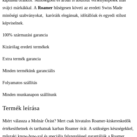
kaphassa óráiktól. Minőségben és árban is abszolút versenyképesek más
svájci márkákkal. A
Roamer
hűségesen követi az eredeti Swiss Made
minőségi szabványokat, karóráik elegánsak, időtállóak és egyedi stílust
képviselnek.
100% származási garancia
Kizárólag eredeti termékek
Extra termék garancia
Minden termékünk garanciális
Folyamatos szállítás
Minden munkanapon szállítunk
Termék leírása
Miért válassza a Molnár Órást? Mert csak hivatalos Roamer-kiskereskedők
értékesíthetnek és tarthatnak karban Roamer órát. A szükséges készségekkel,
műszaki know-how-val és speciális felszereléssel garantálják a Roamer