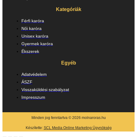
Kategóriák
Férfi karóra
Női karóra
Unisex karóra
Gyermek karóra
Ékszerek
Egyéb
Adatvédelem
ÁSZF
Visszaküldési szabályzat
Impresszum
Minden jog fenntartva © 2026 molnaroras.hu
Készítette:
SCL Media Online Marketing Ügynökség