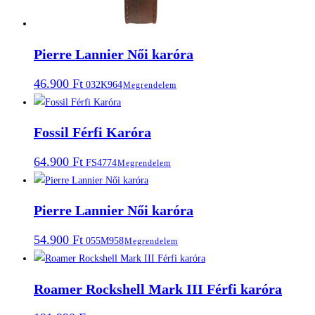
Pierre Lannier Női karóra
46.900
Ft
032K964
Megrendelem
Fossil Férfi Karóra
64.900
Ft
FS4774
Megrendelem
Pierre Lannier Női karóra
54.900
Ft
055M958
Megrendelem
Roamer Rockshell Mark III Férfi karóra