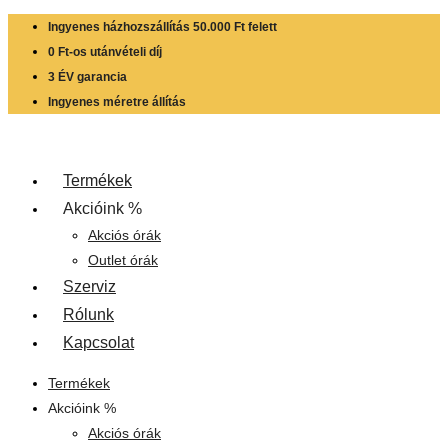
Skip
Ingyenes házhozszállítás 50.000 Ft felett
to
0 Ft-os utánvételi díj
content
3 ÉV garancia
Ingyenes méretre állítás
Termékek
Akcióink %
Akciós órák
Outlet órák
Szerviz
Rólunk
Kapcsolat
Termékek
Akcióink %
Akciós órák