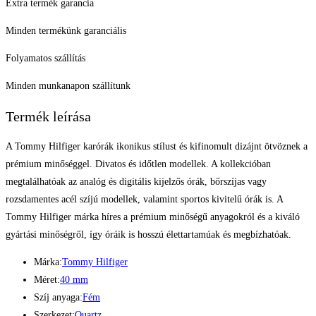
Extra termék garancia
Minden termékünk garanciális
Folyamatos szállítás
Minden munkanapon szállítunk
Termék leírása
A Tommy Hilfiger karórák ikonikus stílust és kifinomult dizájnt ötvöznek a
prémium minőséggel. Divatos és időtlen modellek. A kollekcióban
megtalálhatóak az analóg és digitális kijelzős órák, bőrszíjas vagy
rozsdamentes acél szíjú modellek, valamint sportos kivitelű órák is. A
Tommy Hilfiger márka híres a prémium minőségű anyagokról és a kiváló
gyártási minőségről, így óráik is hosszú élettartamúak és megbízhatóak.
Márka:
Tommy Hilfiger
Méret:
40 mm
Szíj anyaga:
Fém
Szerkezet:
Quartz