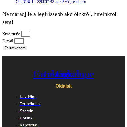
191.990
Ft
220837 42 55 02
Megrendelem
Ne maradj le a legfrissebb akcióinkról, híreinkről
sem!
Keresztnév
E-mail
Feliratkozom
Facebook
Instagram
Envelope
Oldalak
Kezdőlap
Termékeink
Szerviz
Rólunk
Kapcsolat