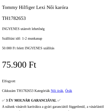
Tommy Hilfiger Lexi Női karóra
TH1782653
INGYENES utánvét lehetőség
Szállítási idő: 1-2 munkanap
50.000 Ft felett INGYENES szállítás
75.900
Ft
Elfogyott
Cikkszám
TH1782653
Kategóriák
Női órák
,
Órák
✅
3 ÉV
MOLNÁR GARANCIÁVAL
✅
A nálunk vásárolt karórákra a gyári garanciától függetlenül, a vásárlástól