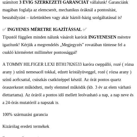
számított
3 ÉVIG SZERKEZETI GARANCIÁT
vállalunk! Garanciánk
magában foglalja az elemcserét, mechanikus óráknál a pontosítást,
beszabályzást – üzletünkben vagy akár háztól-házig szolgáltatással is!
✅
INGYENES MÉRETRE IGAZÍTÁSSAL
✅
Típustól függően minden nálunk vásárolt karórát
INGYENESEN
méretre
igazítunk! Kérjük a megrendelés „Megjegyzés” rovatában tüntesse fel a
csukló körméretet milliméter pontossággal!
A TOMMY HILFIGER LEXI BTH17826533 karóra cseppálló, rozé ( rózsa
arany ) színű nemesacél tokkal, edzett kristályüveggel, rozé ( rózsa arany )
színű acélcsattal, csúszkás csatközéppel készül. Az órát pontos quartz
óraszerkezet működteti, mely elemmel működik (kb. 3 év az elem várható
élettartama). Az óráról a pontos idő mellett leolvasható a nap, a nap neve és
a 24-órás mutatóról a napszak is.
100% származási garancia
Kizárólag eredeti termékek