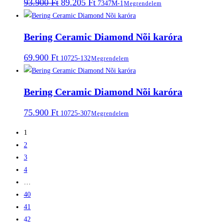
Original
Current
93.900
Ft
89.205
Ft
7347M-1
Megrendelem
price
price
was:
is:
93.900 Ft.
89.205 Ft.
Bering Ceramic Diamond Nõi karóra
69.900
Ft
10725-132
Megrendelem
Bering Ceramic Diamond Nõi karóra
75.900
Ft
10725-307
Megrendelem
1
2
3
4
…
40
41
42