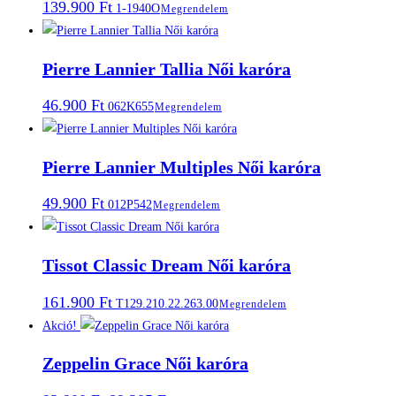
139.900
Ft
1-1940O
Megrendelem
Pierre Lannier Tallia Női karóra
46.900
Ft
062K655
Megrendelem
Pierre Lannier Multiples Női karóra
49.900
Ft
012P542
Megrendelem
Tissot Classic Dream Női karóra
161.900
Ft
T129.210.22.263.00
Megrendelem
Akció!
Zeppelin Grace Női karóra