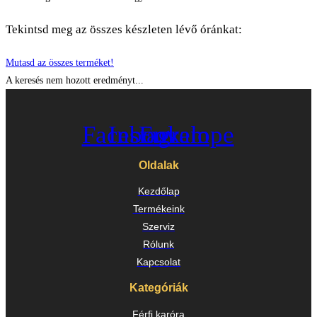
Tekintsd meg az összes készleten lévő óránkat:
Mutasd az összes terméket!
A keresés nem hozott eredményt...
Facebook
Instagram
Envelope
Oldalak
Kezdőlap
Termékeink
Szerviz
Rólunk
Kapcsolat
Kategóriák
Férfi karóra