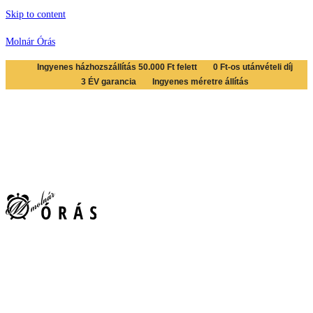
Skip to content
Molnár Órás
Ingyenes házhozszállítás 50.000 Ft felett
0 Ft-os utánvételi díj
3 ÉV garancia
Ingyenes méretre állítás