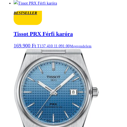
BESTSELLER
Tissot PRX Férfi karóra
169.900
Ft
T137.410.11.091.00
Megrendelem