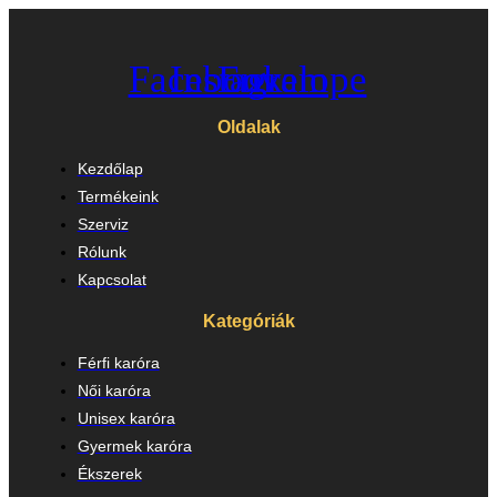
Facebook
Instagram
Envelope
Oldalak
Kezdőlap
Termékeink
Szerviz
Rólunk
Kapcsolat
Kategóriák
Férfi karóra
Női karóra
Unisex karóra
Gyermek karóra
Ékszerek