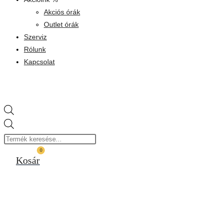
Akciós órák
Outlet órák
Szerviz
Rólunk
Kapcsolat
Products
search
0
Kosár
BESTSELLER