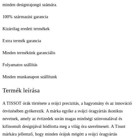
minden designrajongó számára.
100% származási garancia
Kizárólag eredeti termékek
Extra termék garancia
Minden termékünk garanciális
Folyamatos szállítás
Minden munkanapon szállítunk
Termék leírása
A TISSOT órák története a svájci precizitás, a hagyomány és az innováció
ötvözésében gyökerezik. A márka egyike a svájci óragyártás ikonikus
neveinek, amely az évtizedek során magas minőségi színvonalával és
kifinomult designjával hódította meg a világ óra szerelmeseit. A Tissot
márkára jellemző, hogy minden órájuk mögött a svájci óragyártás