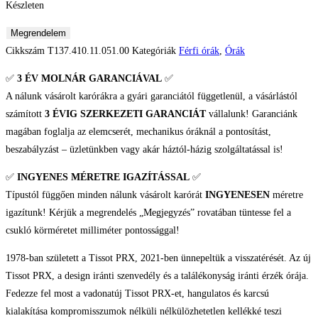
Készleten
Tissot
Megrendelem
PRX
Cikkszám
T137.410.11.051.00
Kategóriák
Férfi órák
,
Órák
Férfi
✅
3 ÉV
MOLNÁR GARANCIÁVAL
✅
karóra
A nálunk vásárolt karórákra a gyári garanciától függetlenül, a vásárlástól
mennyiség
számított
3 ÉVIG SZERKEZETI GARANCIÁT
vállalunk! Garanciánk
magában foglalja az elemcserét, mechanikus óráknál a pontosítást,
beszabályzást – üzletünkben vagy akár háztól-házig szolgáltatással is!
✅
INGYENES MÉRETRE IGAZÍTÁSSAL
✅
Típustól függően minden nálunk vásárolt karórát
INGYENESEN
méretre
igazítunk! Kérjük a megrendelés „Megjegyzés” rovatában tüntesse fel a
csukló körméretet milliméter pontossággal!
1978-ban született a Tissot PRX, 2021-ben ünnepeltük a visszatérését. Az új
Tissot PRX, a design iránti szenvedély és a találékonyság iránti érzék órája.
Fedezze fel most a vadonatúj Tissot PRX-et, hangulatos és karcsú
kialakítása kompromisszumok nélküli nélkülözhetetlen kellékké teszi