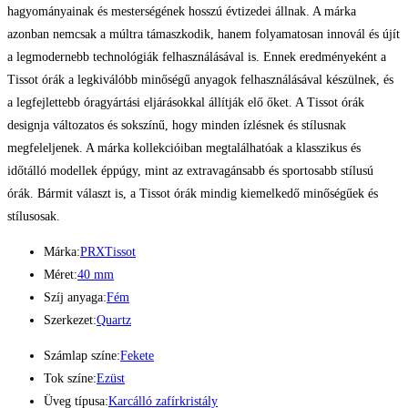
hagyományainak és mesterségének hosszú évtizedei állnak. A márka
azonban nemcsak a múltra támaszkodik, hanem folyamatosan innovál és újít
a legmodernebb technológiák felhasználásával is. Ennek eredményeként a
Tissot órák a legkiválóbb minőségű anyagok felhasználásával készülnek, és
a legfejlettebb óragyártási eljárásokkal állítják elő őket. A Tissot órák
designja változatos és sokszínű, hogy minden ízlésnek és stílusnak
megfeleljenek. A márka kollekcióiban megtalálhatóak a klasszikus és
időtálló modellek éppúgy, mint az extravagánsabb és sportosabb stílusú
órák. Bármit választ is, a Tissot órák mindig kiemelkedő minőségűek és
stílusosak.
Márka:
PRX
Tissot
Méret:
40 mm
Szíj anyaga:
Fém
Szerkezet:
Quartz
Számlap színe:
Fekete
Tok színe:
Ezüst
Üveg típusa:
Karcálló zafírkristály