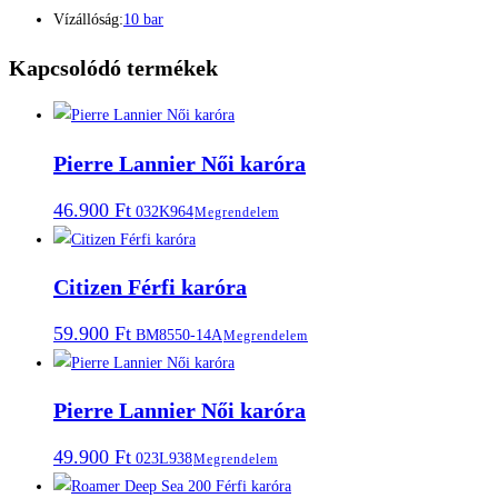
Vízállóság:
10 bar
Kapcsolódó termékek
Pierre Lannier Női karóra
46.900
Ft
032K964
Megrendelem
Citizen Férfi karóra
59.900
Ft
BM8550-14A
Megrendelem
Pierre Lannier Női karóra
49.900
Ft
023L938
Megrendelem