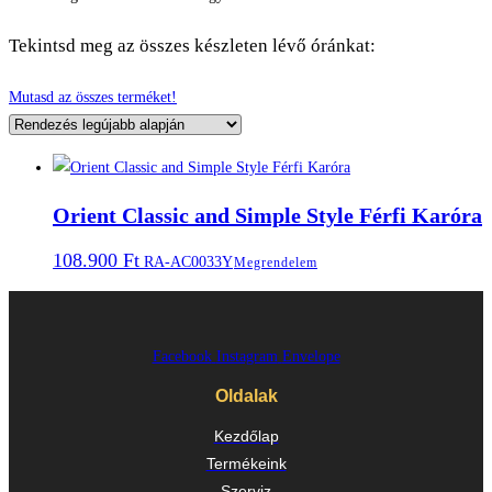
Tekintsd meg az összes készleten lévő óránkat:
Mutasd az összes terméket!
Orient Classic and Simple Style Férfi Karóra
108.900
Ft
RA-AC0033Y
Megrendelem
Facebook
Instagram
Envelope
Oldalak
Kezdőlap
Termékeink
Szerviz