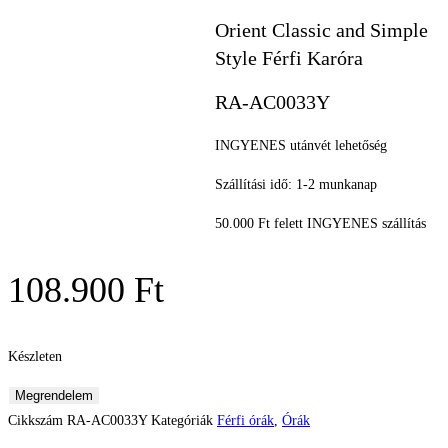
Orient Classic and Simple
Style Férfi Karóra
RA-AC0033Y
INGYENES utánvét lehetőség
Szállítási idő: 1-2 munkanap
50.000 Ft felett INGYENES szállítás
108.900
Ft
Készleten
Orient
Megrendelem
Classic
Cikkszám
RA-AC0033Y
Kategóriák
Férfi órák
,
Órák
and