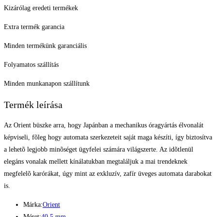
Kizárólag eredeti termékek
Extra termék garancia
Minden termékünk garanciális
Folyamatos szállítás
Minden munkanapon szállítunk
Termék leírása
Az Orient büszke arra, hogy Japánban a mechanikus óragyártás élvonalát
képviseli, fõleg hogy automata szerkezeteit saját maga készíti, így biztosítva
a lehetõ legjobb minõséget ügyfelei számára világszerte. Az idõtlenül
elegáns vonalak mellett kínálatukban megtaláljuk a mai trendeknek
megfelelõ karórákat, úgy mint az exkluzív, zafír üveges automata darabokat
is.
Márka:
Orient
Méret:
40.5 mm