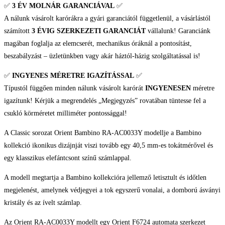
✅
3 ÉV
MOLNÁR GARANCIÁVAL
✅
Simple
A nálunk vásárolt karórákra a gyári garanciától függetlenül, a vásárlástól
Style
számított
3 ÉVIG SZERKEZETI GARANCIÁT
vállalunk! Garanciánk
Férfi
magában foglalja az elemcserét, mechanikus óráknál a pontosítást,
Karóra
beszabályzást – üzletünkben vagy akár háztól-házig szolgáltatással is!
mennyiség
✅
INGYENES MÉRETRE IGAZÍTÁSSAL
✅
Típustól függően minden nálunk vásárolt karórát
INGYENESEN
méretre
igazítunk! Kérjük a megrendelés „Megjegyzés” rovatában tüntesse fel a
csukló körméretet milliméter pontossággal!
A Classic sorozat Orient Bambino RA-AC0033Y modellje a Bambino
kollekció ikonikus dizájnját viszi tovább egy 40,5 mm-es tokátmérővel és
egy klasszikus elefántcsont színű számlappal.
A modell megtartja a Bambino kollekcióra jellemző letisztult és időtlen
megjelenést, amelynek védjegyei a tok egyszerű vonalai, a domború ásványi
kristály és az ívelt számlap.
Az Orient RA-AC0033Y modellt egy Orient F6724 automata szerkezet