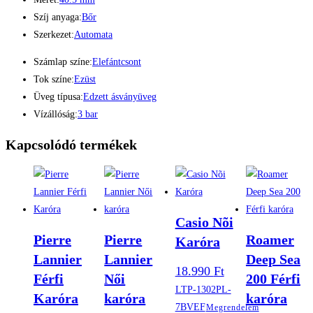
Szíj anyaga:
Bőr
Szerkezet:
Automata
Számlap színe:
Elefántcsont
Tok színe:
Ezüst
Üveg típusa:
Edzett ásványüveg
Vízállóság:
3 bar
Kapcsolódó termékek
Casio Nõi
Pierre
Pierre
Roamer
Karóra
Lannier
Lannier
Deep Sea
18.990
Ft
Férfi
Női
200 Férfi
LTP-1302PL-
Karóra
karóra
karóra
7BVEF
Megrendelem