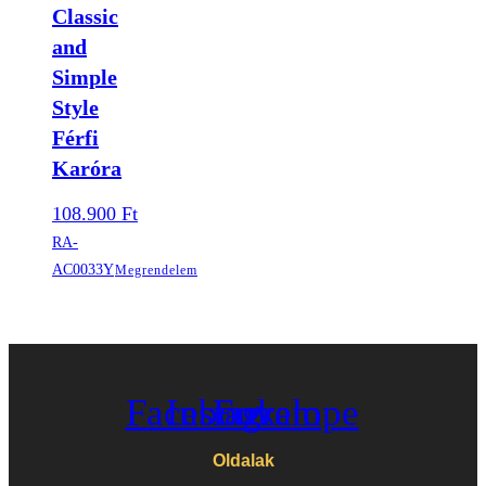
Classic
and
Simple
Style
Férfi
Karóra
108.900
Ft
RA-
AC0033Y
Megrendelem
Facebook
Instagram
Envelope
Oldalak