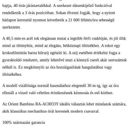
hajtja, 40 órás járástartalékkal. A szerkezet dátumkijelző funkcióval
rendelkezik a 3 órás pozícióban. Sokan élvezni fogják, hogy a nyitott
hátlapon keresztül nyomon követhetik a 21 600 félütés/óra sebességű
szerkezetet.
A 40,5 mm-es acél tok elegánsan mutat a legtöbb férfi csuklóján, és jól illik
mind az öltönyhöz, mind az elegáns, hétköznapi öltözékhez. A tokot egy
krokodilmintás barna bőrszíj egészíti ki. A szíj esetében értékelni fogja a
gyorskioldó rendszert, amely lehetővé teszi a könnyű cserét akár szerszámok
nélkül is. Ez megkönnyíti az óra hozzáigazítását hangulatához vagy
öltözékéhez.
A modell vízállósága normál használathoz elegendő 30 m-ig, így az óra
ellenáll a vízzel való véletlen érintkezésnek kézmosás és eső közben.
Az Orient Bambino RA-AC0033Y ideális választás lehet mindazok számára,
akik klasszikus mechanikus órát keresnek modern csavarral.
100% származási garancia