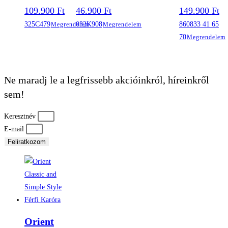
109.900
Ft
46.900
Ft
149.900
Ft
325C479
032K908
860833 41 65
Megrendelem
Megrendelem
70
Megrendelem
Ne maradj le a legfrissebb akcióinkról, híreinkről
sem!
Keresztnév
E-mail
Feliratkozom
Orient