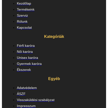
Kezdőlap
Termékeink
Szerviz
Rólunk
Kapcsolat
Kategóriák
Férfi karóra
Női karóra
Unisex karóra
Gyermek karóra
Ékszerek
Egyéb
Adatvédelem
ÁSZF
Visszaküldési szabályzat
Impresszum