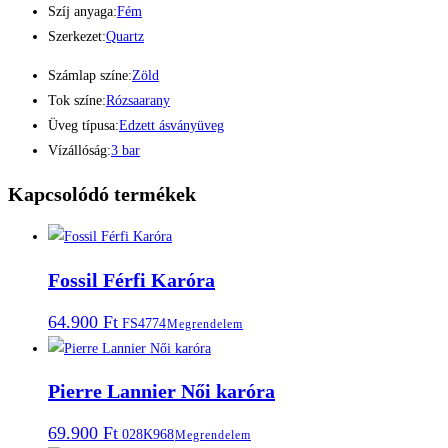
Szíj anyaga:
Fém
Szerkezet:
Quartz
Számlap színe:
Zöld
Tok színe:
Rózsaarany
Üveg típusa:
Edzett ásványüveg
Vízállóság:
3 bar
Kapcsolódó termékek
Fossil Férfi Karóra
64.900
Ft
FS4774
Megrendelem
Pierre Lannier Női karóra
69.900
Ft
028K968
Megrendelem