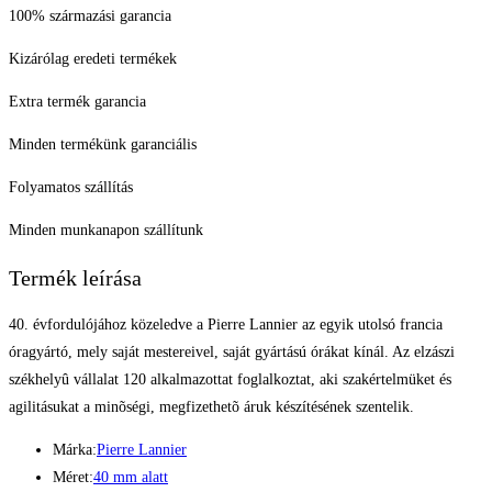
100% származási garancia
Kizárólag eredeti termékek
Extra termék garancia
Minden termékünk garanciális
Folyamatos szállítás
Minden munkanapon szállítunk
Termék leírása
40. évfordulójához közeledve a Pierre Lannier az egyik utolsó francia
óragyártó, mely saját mestereivel, saját gyártású órákat kínál. Az elzászi
székhelyû vállalat 120 alkalmazottat foglalkoztat, aki szakértelmüket és
agilitásukat a minõségi, megfizethetõ áruk készítésének szentelik.
Márka:
Pierre Lannier
Méret:
40 mm alatt