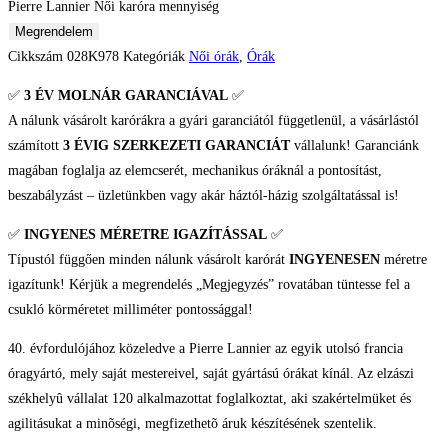
Pierre Lannier Női karóra mennyiség
Megrendelem
Cikkszám
028K978
Kategóriák
Női órák
,
Órák
✅
3 ÉV
MOLNÁR GARANCIÁVAL
✅
A nálunk vásárolt karórákra a gyári garanciától függetlenül, a vásárlástól
számított
3 ÉVIG SZERKEZETI GARANCIÁT
vállalunk! Garanciánk
magában foglalja az elemcserét, mechanikus óráknál a pontosítást,
beszabályzást – üzletünkben vagy akár háztól-házig szolgáltatással is!
✅
INGYENES MÉRETRE IGAZÍTÁSSAL
✅
Típustól függően minden nálunk vásárolt karórát
INGYENESEN
méretre
igazítunk! Kérjük a megrendelés „Megjegyzés” rovatában tüntesse fel a
csukló körméretet milliméter pontossággal!
40. évfordulójához közeledve a Pierre Lannier az egyik utolsó francia
óragyártó, mely saját mestereivel, saját gyártású órákat kínál. Az elzászi
székhelyû vállalat 120 alkalmazottat foglalkoztat, aki szakértelmüket és
agilitásukat a minõségi, megfizethetõ áruk készítésének szentelik.