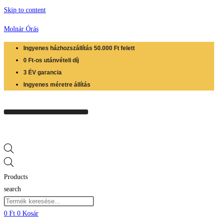
Skip to content
Molnár Órás
Ingyenes házhozszállítás 50.000 Ft felett
0 Ft-os utánvételi díj
3 ÉV garancia
Ingyenes méretre állítás
Products
search
0
Ft
0
Kosár