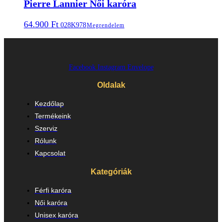
Pierre Lannier Női karóra
64.900
Ft
028K978
Megrendelem
Facebook
Instagram
Envelope
Oldalak
Kezdőlap
Termékeink
Szerviz
Rólunk
Kapcsolat
Kategóriák
Férfi karóra
Női karóra
Unisex karóra