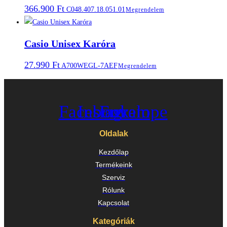
366.900
Ft
C048.407.18.051.01
Megrendelem
Casio Unisex Karóra
27.990
Ft
A700WEGL-7AEF
Megrendelem
Facebook
Instagram
Envelope
Oldalak
Kezdőlap
Termékeink
Szerviz
Rólunk
Kapcsolat
Kategóriák