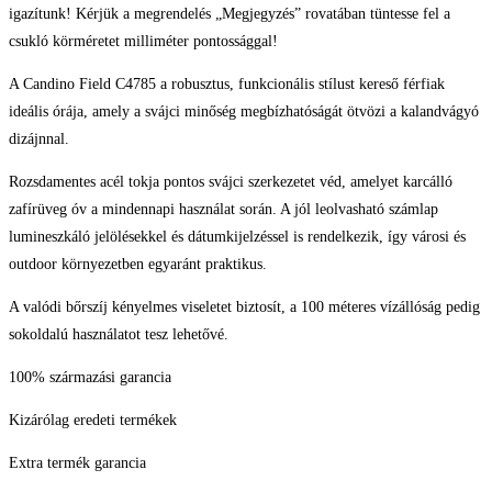
igazítunk! Kérjük a megrendelés „Megjegyzés” rovatában tüntesse fel a
csukló körméretet milliméter pontossággal!
A Candino Field C4785 a robusztus, funkcionális stílust kereső férfiak
ideális órája, amely a svájci minőség megbízhatóságát ötvözi a kalandvágyó
dizájnnal.
Rozsdamentes acél tokja pontos svájci szerkezetet véd, amelyet karcálló
zafírüveg óv a mindennapi használat során. A jól leolvasható számlap
lumineszkáló jelölésekkel és dátumkijelzéssel is rendelkezik, így városi és
outdoor környezetben egyaránt praktikus.
A valódi bőrszíj kényelmes viseletet biztosít, a 100 méteres vízállóság pedig
sokoldalú használatot tesz lehetővé.
100% származási garancia
Kizárólag eredeti termékek
Extra termék garancia