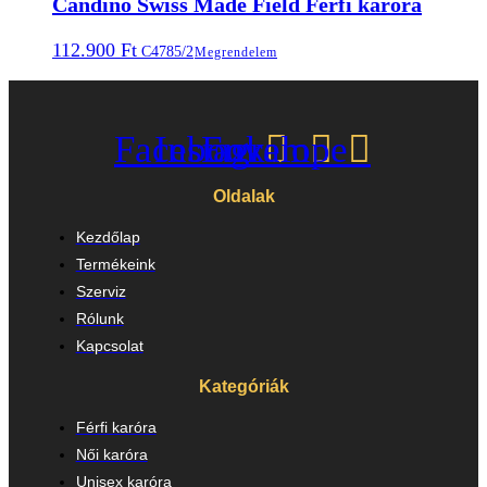
Candino Swiss Made Field Férfi karóra
112.900
Ft
C4785/2
Megrendelem
Facebook
Instagram
Envelope
Oldalak
Kezdőlap
Termékeink
Szerviz
Rólunk
Kapcsolat
Kategóriák
Férfi karóra
Női karóra
Unisex karóra