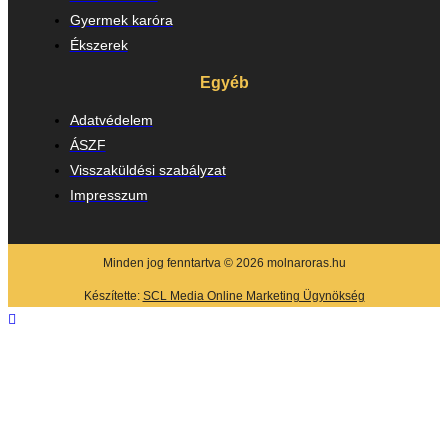
Gyermek karóra
Ékszerek
Egyéb
Adatvédelem
ÁSZF
Visszaküldési szabályzat
Impresszum
Minden jog fenntartva © 2026 molnaroras.hu
Készítette:
SCL Media Online Marketing Ügynökség