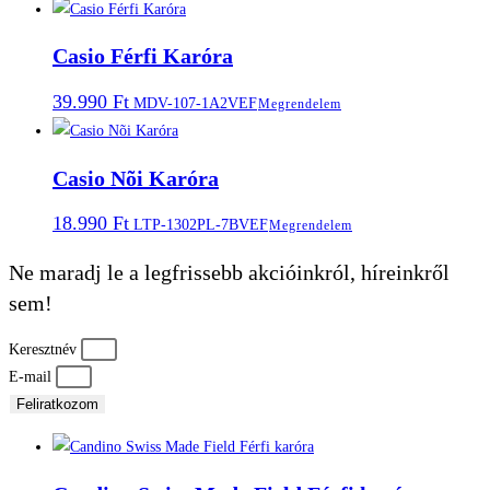
Casio Férfi Karóra
39.990
Ft
MDV-107-1A2VEF
Megrendelem
Casio Nõi Karóra
18.990
Ft
LTP-1302PL-7BVEF
Megrendelem
Ne maradj le a legfrissebb akcióinkról, híreinkről
sem!
Keresztnév
E-mail
Feliratkozom