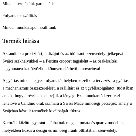
Minden termékünk garanciális
Folyamatos szállítás
Minden munkanapon szállítunk
Termék leírása
A Candino a precizitást, a dizájnt és az idő iránti szenvedélyt jelképezi.
Svájci székhelyükkel – a Festina csoport tagjaként – az órakészítési
hagyományokat ötvözik a könnyen elérhető innovációval.
A gyártás minden egyes folyamatát helyben kezelik: a tervezést, a gyártást,
a mechanizmus összeszerelését, a szállítást és az ügyfélszolgálatot; tudatában
annak, hogy a részletekben rejlik a lényeg. Ez a munkamódszer teszi
lehetővé a Candino órák számára a Swiss Made minőségi pecsétjét, amely a
Svájcban készült termékek kiválóságát tükrözi.
Karóráik között egyaránt találhatóak meg automata és quartz modellek,
melyekben közös a design és minőség iránti olthatatlan szenvedély.