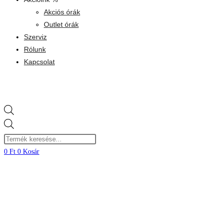
Akciós órák
Outlet órák
Szerviz
Rólunk
Kapcsolat
Products
search
0
Ft
0
Kosár