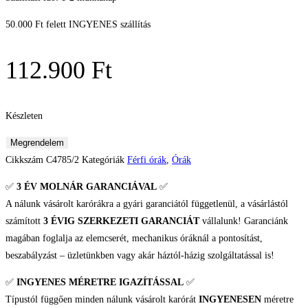
50.000 Ft felett INGYENES szállítás
112.900
Ft
Készleten
Candino
Megrendelem
Swiss
Cikkszám
C4785/2
Kategóriák
Férfi órák
,
Órák
Made
✅
3 ÉV
MOLNÁR GARANCIÁVAL
✅
Field
A nálunk vásárolt karórákra a gyári garanciától függetlenül, a vásárlástól
Férfi
számított
3 ÉVIG SZERKEZETI GARANCIÁT
vállalunk! Garanciánk
karóra
magában foglalja az elemcserét, mechanikus óráknál a pontosítást,
mennyiség
beszabályzást – üzletünkben vagy akár háztól-házig szolgáltatással is!
✅
INGYENES MÉRETRE IGAZÍTÁSSAL
✅
Típustól függően minden nálunk vásárolt karórát
INGYENESEN
méretre