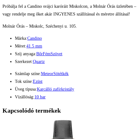
Próbálja fel a Candino svájci karóráit Miskolcon, a Molnár Órás üzletében –
vagy rendelje meg őket akár INGYENES szállítással és méretre állításal!
Molnár Órás – Miskolc, Széchenyi u. 105.
Márka:
Candino
Méret:
41.5 mm
Szíj anyaga:
Bőr
Fém
Szövet
Szerkezet:
Quartz
Számlap színe:
Meteor
Sötétkék
Tok színe:
Ezüst
Üveg típusa:
Karcálló zafírkristály
Vízállóság:
10 bar
Kapcsolódó termékek