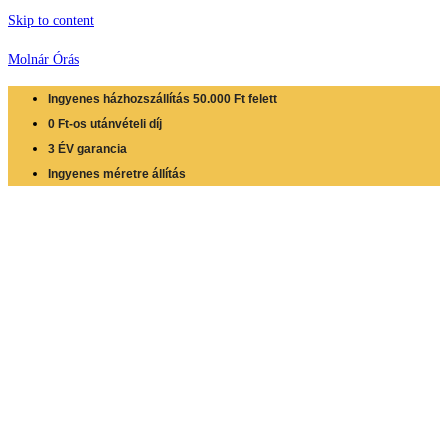
Skip to content
Molnár Órás
Ingyenes házhozszállítás 50.000 Ft felett
0 Ft-os utánvételi díj
3 ÉV garancia
Ingyenes méretre állítás