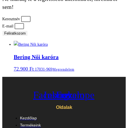
sem!
Keresztnév
E-mail
Feliratkozom
Bering Női karóra
72.900
Ft
17031-969
Megrendelem
Facebook
Instagram
Envelope
Oldalak
Kezdőlap
Termékeink