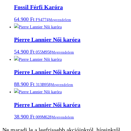
Fossil Férfi Karóra
64.900
Ft
FS4774
Megrendelem
Pierre Lannier Női karóra
54.900
Ft
055M958
Megrendelem
Pierre Lannier Női karóra
88.900
Ft
313B958
Megrendelem
Pierre Lannier Női karóra
38.900
Ft
009M628
Megrendelem
Ne maradj le a legfrissebb akcióinkról, híreinkről