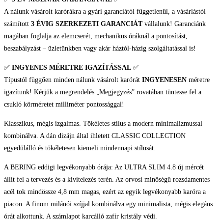
mennyiség
A nálunk vásárolt karórákra a gyári garanciától függetlenül, a vásárlástól
számított
3 ÉVIG SZERKEZETI GARANCIÁT
vállalunk! Garanciánk
magában foglalja az elemcserét, mechanikus óráknál a pontosítást,
beszabályzást – üzletünkben vagy akár háztól-házig szolgáltatással is!
✅
INGYENES MÉRETRE IGAZÍTÁSSAL
✅
Típustól függően minden nálunk vásárolt karórát
INGYENESEN
méretre
igazítunk! Kérjük a megrendelés „Megjegyzés” rovatában tüntesse fel a
csukló körméretet milliméter pontossággal!
Klasszikus, mégis izgalmas. Tökéletes stílus a modern minimalizmussal
kombinálva. A dán dizájn által ihletett CLASSIC COLLECTION
egyedülálló és tökéletesen kiemeli mindennapi stílusát.
A BERING eddigi legvékonyabb órája: Az ULTRA SLIM 4.8 új mércét
állít fel a tervezés és a kivitelezés terén. Az orvosi minőségű rozsdamentes
acél tok mindössze 4,8 mm magas, ezért az egyik legvékonyabb karóra a
piacon. A finom milánói szíjjal kombinálva egy minimalista, mégis elegáns
órát alkottunk. A számlapot karcálló zafír kristály védi.