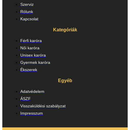
Szerviz
Rólunk
Kapcsolat
Kategóriák
Férfi karóra
Női karóra
Unisex karóra
Gyermek karóra
Ékszerek
Egyéb
Adatvédelem
ÁSZF
Visszaküldési szabályzat
Impresszum