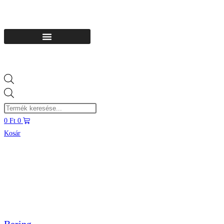
Products
search
0
Ft
0
Kosár