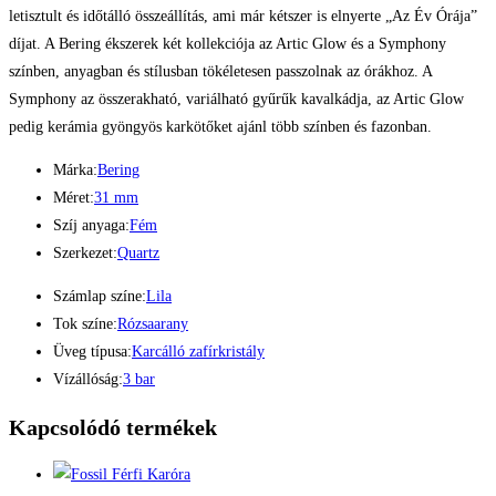
letisztult és időtálló összeállítás, ami már kétszer is elnyerte „Az Év Órája”
díjat. A Bering ékszerek két kollekciója az Artic Glow és a Symphony
színben, anyagban és stílusban tökéletesen passzolnak az órákhoz. A
Symphony az összerakható, variálható gyűrűk kavalkádja, az Artic Glow
pedig kerámia gyöngyös karkötőket ajánl több színben és fazonban.
Márka:
Bering
Méret:
31 mm
Szíj anyaga:
Fém
Szerkezet:
Quartz
Számlap színe:
Lila
Tok színe:
Rózsaarany
Üveg típusa:
Karcálló zafírkristály
Vízállóság:
3 bar
Kapcsolódó termékek