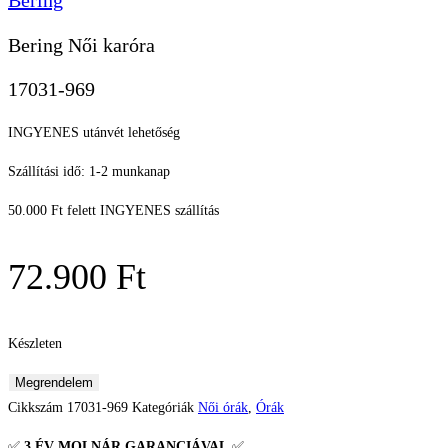
Bering
Bering Női karóra
17031-969
INGYENES utánvét lehetőség
Szállítási idő: 1-2 munkanap
50.000 Ft felett INGYENES szállítás
72.900
Ft
Készleten
Bering
Megrendelem
Női
Cikkszám
17031-969
Kategóriák
Női órák
,
Órák
karóra
✅
3 ÉV
MOLNÁR GARANCIÁVAL
✅