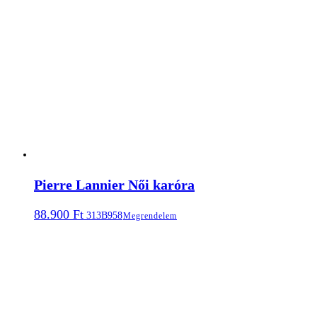
Pierre Lannier Női karóra
88.900
Ft
313B958
Megrendelem