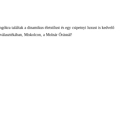
ngókra találtak a dinamikus életstílust és egy csipetnyi luxust is kedvelő
o választékában, Miskolcon, a Molnár Órásnál!