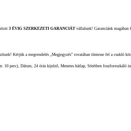
mított
3 ÉVIG SZERKEZETI GARANCIÁT
vállalunk! Garanciánk magában fo
zítunk! Kérjük a megrendelés „Megjegyzés” rovatában tüntesse fel a csukló kör
 10 perc), Dátum, 24 órás kijelző, Menetes hátlap, Sötétben foszforeszkáló i