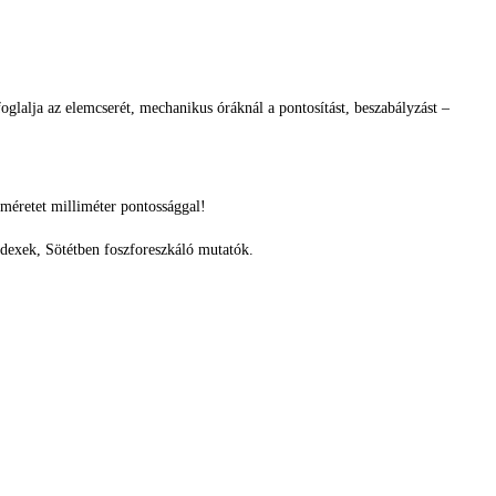
glalja az elemcserét, mechanikus óráknál a pontosítást, beszabályzást –
méretet milliméter pontossággal!
ndexek, Sötétben foszforeszkáló mutatók.