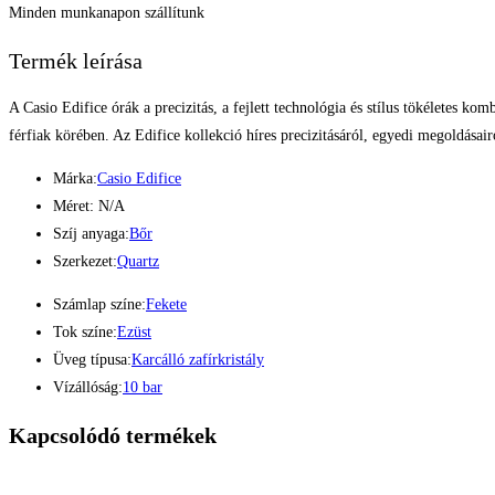
Minden munkanapon szállítunk
Termék leírása
A Casio Edifice órák a precizitás, a fejlett technológia és stílus tökéletes ko
férfiak körében. Az Edifice kollekció híres precizitásáról, egyedi megoldása
Márka:
Casio Edifice
Méret: N/A
Szíj anyaga:
Bőr
Szerkezet:
Quartz
Számlap színe:
Fekete
Tok színe:
Ezüst
Üveg típusa:
Karcálló zafírkristály
Vízállóság:
10 bar
Kapcsolódó termékek