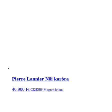
Pierre Lannier Női karóra
46.900
Ft
032K964
Megrendelem