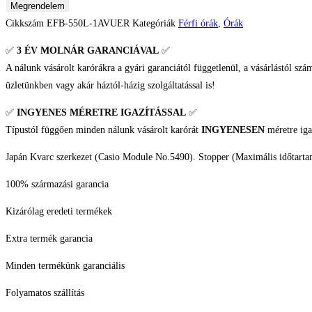
Casio
Megrendelem
Edifice
Cikkszám
EFB-550L-1AVUER
Kategóriák
Férfi órák
,
Órák
Férfi
✅
3 ÉV
MOLNÁR GARANCIÁVAL
✅
karóra
A nálunk vásárolt karórákra a gyári garanciától függetlenül, a vásárlástól szá
mennyiség
üzletünkben vagy akár háztól-házig szolgáltatással is!
✅
INGYENES MÉRETRE IGAZÍTÁSSAL
✅
Típustól függően minden nálunk vásárolt karórát
INGYENESEN
méretre iga
Japán Kvarc szerkezet (Casio Module No.5490). Stopper (Maximális időtartam:
100% származási garancia
Kizárólag eredeti termékek
Extra termék garancia
Minden termékünk garanciális
Folyamatos szállítás