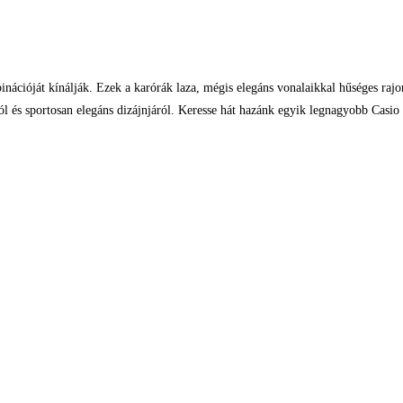
mbinációját kínálják. Ezek a karórák laza, mégis elegáns vonalaikkal hűséges rajo
iról és sportosan elegáns dizájnjáról. Keresse hát hazánk egyik legnagyobb Casi