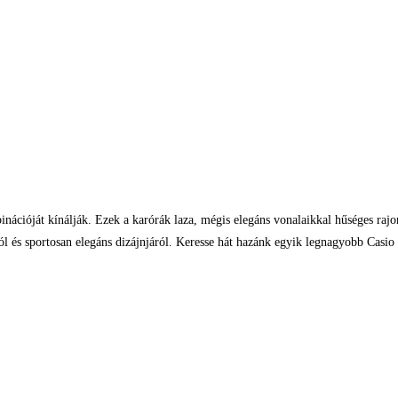
mbinációját kínálják. Ezek a karórák laza, mégis elegáns vonalaikkal hűséges rajo
iról és sportosan elegáns dizájnjáról. Keresse hát hazánk egyik legnagyobb Casi