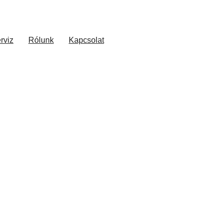
rviz
Rólunk
Kapcsolat