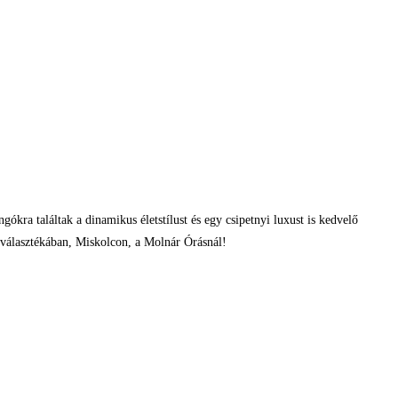
ngókra találtak a dinamikus életstílust és egy csipetnyi luxust is kedvelő
o választékában, Miskolcon, a Molnár Órásnál!