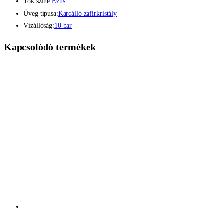
Tok színe:
Ezüst
Üveg típusa:
Karcálló zafírkristály
Vízállóság:
10 bar
Kapcsolódó termékek