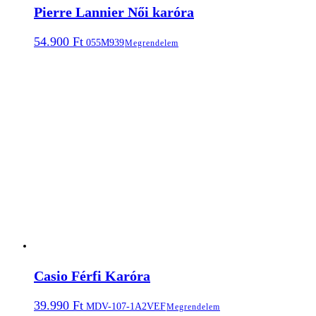
Pierre Lannier Női karóra
54.900
Ft
055M939
Megrendelem
Casio Férfi Karóra
39.990
Ft
MDV-107-1A2VEF
Megrendelem