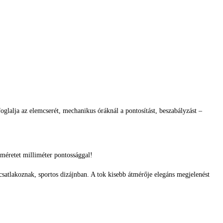
glalja az elemcserét, mechanikus óráknál a pontosítást, beszabályzást –
méretet milliméter pontossággal!
csatlakoznak, sportos dizájnban. A tok kisebb átmérője elegáns megjelenést