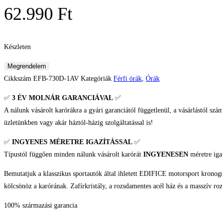
62.990
Ft
Készleten
Casio
Megrendelem
Edifice
Cikkszám
EFB-730D-1AV
Kategóriák
Férfi órák
,
Órák
Férfi
✅
3 ÉV
MOLNÁR GARANCIÁVAL
✅
karóra
A nálunk vásárolt karórákra a gyári garanciától függetlenül, a vásárlástól szá
mennyiség
üzletünkben vagy akár háztól-házig szolgáltatással is!
✅
INGYENES MÉRETRE IGAZÍTÁSSAL
✅
Típustól függően minden nálunk vásárolt karórát
INGYENESEN
méretre iga
Bemutatjuk a klasszikus sportautók által ihletett EDIFICE motorsport kronogr
kölcsönöz a karórának. Zafírkristály, a rozsdamentes acél ház és a masszív roz
100% származási garancia