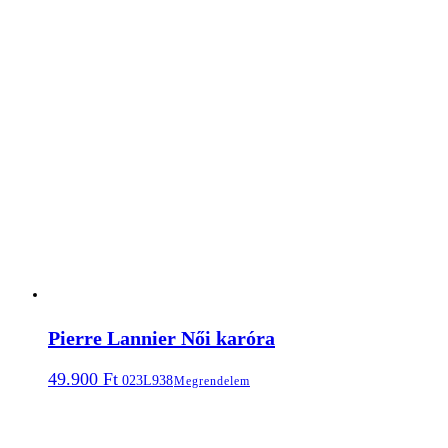
Pierre Lannier Női karóra
49.900
Ft
023L938
Megrendelem