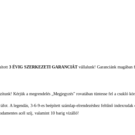
mított
3 ÉVIG SZERKEZETI GARANCIÁT
vállalunk! Garanciánk magában fo
zítunk! Kérjük a megrendelés „Megjegyzés” rovatában tüntesse fel a csukló kör
áfot. A legendás, 3-6-9-es beépített számlap-elrendezéshez feltűnő indexrudak 
sdamentes acél szíj, valamint 10 barig vízálló!