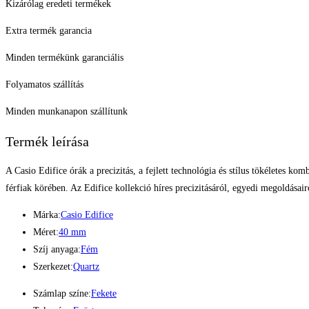
Kizárólag eredeti termékek
Extra termék garancia
Minden termékünk garanciális
Folyamatos szállítás
Minden munkanapon szállítunk
Termék leírása
A Casio Edifice órák a precizitás, a fejlett technológia és stílus tökéletes ko
férfiak körében. Az Edifice kollekció híres precizitásáról, egyedi megoldása
Márka:
Casio Edifice
Méret:
40 mm
Szíj anyaga:
Fém
Szerkezet:
Quartz
Számlap színe:
Fekete