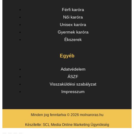
Férfi karóra
Női karóra
Unisex karóra
Gyermek karóra
Ékszerek
Egyéb
Adatvédelem
ÁSZF
Visszaküldési szabályzat
Impresszum
Minden jog fenntartva © 2026 molnaroras.hu
Készítette:
SCL Media Online Marketing Ügynökség