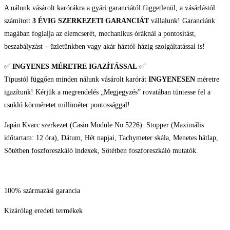
A nálunk vásárolt karórákra a gyári garanciától függetlenül, a vásárlástól
számított
3 ÉVIG SZERKEZETI GARANCIÁT
vállalunk! Garanciánk
magában foglalja az elemcserét, mechanikus óráknál a pontosítást,
beszabályzást – üzletünkben vagy akár háztól-házig szolgáltatással is!
✅
INGYENES MÉRETRE IGAZÍTÁSSAL
✅
Típustól függően minden nálunk vásárolt karórát
INGYENESEN
méretre
igazítunk! Kérjük a megrendelés „Megjegyzés” rovatában tüntesse fel a
csukló körméretet milliméter pontossággal!
Japán Kvarc szerkezet (Casio Module No.5226). Stopper (Maximális
időtartam: 12 óra), Dátum, Hét napjai, Tachymeter skála, Menetes hátlap,
Sötétben foszforeszkáló indexek, Sötétben foszforeszkáló mutatók.
100% származási garancia
Kizárólag eredeti termékek