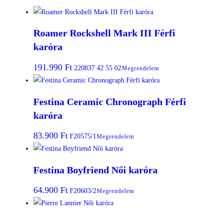
Roamer Rockshell Mark III Férfi
karóra
191.990
Ft
220837 42 55 02
Megrendelem
Festina Ceramic Chronograph Férfi
karóra
83.900
Ft
F20575/1
Megrendelem
Festina Boyfriend Női karóra
64.900
Ft
F20603/2
Megrendelem