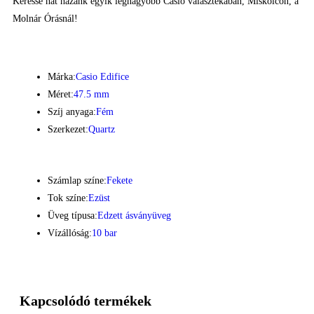
Keresse hát hazánk egyik legnagyobb Casio választékában, Miskolcon, a
Molnár Órásnál!
Márka:
Casio Edifice
Méret:
47.5 mm
Szíj anyaga:
Fém
Szerkezet:
Quartz
Számlap színe:
Fekete
Tok színe:
Ezüst
Üveg típusa:
Edzett ásványüveg
Vízállóság:
10 bar
Kapcsolódó termékek