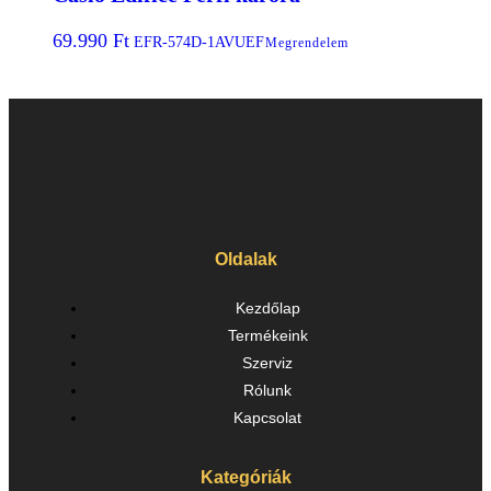
69.990
Ft
EFR-574D-1AVUEF
Megrendelem
Oldalak
Kezdőlap
Termékeink
Szerviz
Rólunk
Kapcsolat
Kategóriák