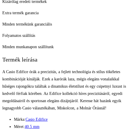
Kizárólag eredeti termékek
Extra termék garancia
Minden termékünk garanciális
Folyamatos szállítás
Minden munkanapon szállítunk
Termék leírása
A Casio Edifice órák a precizitás, a fejlett technológia és stílus tökéletes
kombinációját kínálják. Ezek a karórák laza, mégis elegáns vonalaikkal
hűséges rajongókra találtak a dinamikus életstílust és egy csipetnyi luxust is
kedvelő férfiak körében. Az Edifice kollekció híres precizitásáról, egyedi
megoldásairól és sportosan elegáns dizájnjáról. Keresse hát hazánk egyik
legnagyobb Casio választékában, Miskolcon, a Molnár Órásnál!
Márka:
Casio Edifice
Méret:
40.5 mm