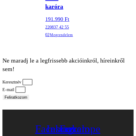
karóra
191.990
Ft
220837 42 55
02
Megrendelem
Ne maradj le a legfrissebb akcióinkról, híreinkről
sem!
Keresztnév
E-mail
Feliratkozom
Facebook
Instagram
Envelope