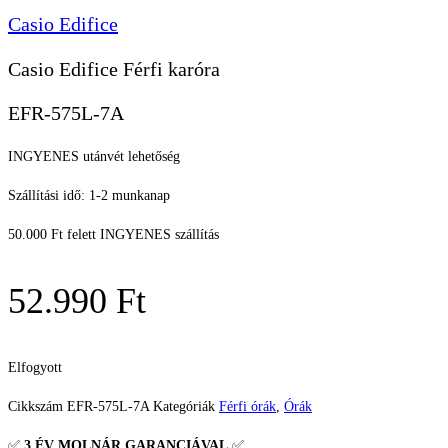
Casio Edifice
Casio Edifice Férfi karóra
EFR-575L-7A
INGYENES utánvét lehetőség
Szállítási idő: 1-2 munkanap
50.000 Ft felett INGYENES szállítás
52.990
Ft
Elfogyott
Cikkszám
EFR-575L-7A
Kategóriák
Férfi órák
,
Órák
✅
3 ÉV
MOLNÁR GARANCIÁVAL
✅