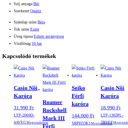
Szíj anyaga:
Bőr
Szerkezet:
Quartz
Számlap színe:
Bézs
Tok színe:
Ezüst
Üveg típusa:
Edzett ásványüveg
Vízállóság:
10 bar
Kapcsolódó termékek
Casio Nõi
Seiko
Casio Nõi
Karóra
Férfi
Karóra
Roamer
karóra
31.990
Ft
18.990
Ft
Rockshell
144.000
Ft
LTP-2069D-
LTP-1302PL-
Mark III
4AVEG
7BVEF
Megrendelem
Megrend
SRPH33K1
Megrendelem
Férfi