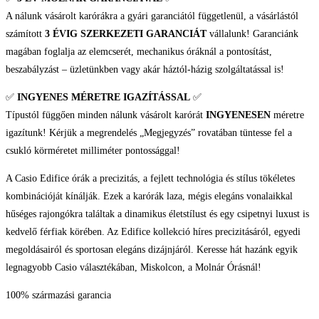
A nálunk vásárolt karórákra a gyári garanciától függetlenül, a vásárlástól
számított
3 ÉVIG SZERKEZETI GARANCIÁT
vállalunk! Garanciánk
magában foglalja az elemcserét, mechanikus óráknál a pontosítást,
beszabályzást – üzletünkben vagy akár háztól-házig szolgáltatással is!
✅
INGYENES MÉRETRE IGAZÍTÁSSAL
✅
Típustól függően minden nálunk vásárolt karórát
INGYENESEN
méretre
igazítunk! Kérjük a megrendelés „Megjegyzés” rovatában tüntesse fel a
csukló körméretet milliméter pontossággal!
A Casio Edifice órák a precizitás, a fejlett technológia és stílus tökéletes
kombinációját kínálják. Ezek a karórák laza, mégis elegáns vonalaikkal
hűséges rajongókra találtak a dinamikus életstílust és egy csipetnyi luxust is
kedvelő férfiak körében. Az Edifice kollekció híres precizitásáról, egyedi
megoldásairól és sportosan elegáns dizájnjáról. Keresse hát hazánk egyik
legnagyobb Casio választékában, Miskolcon, a Molnár Órásnál!
100% származási garancia