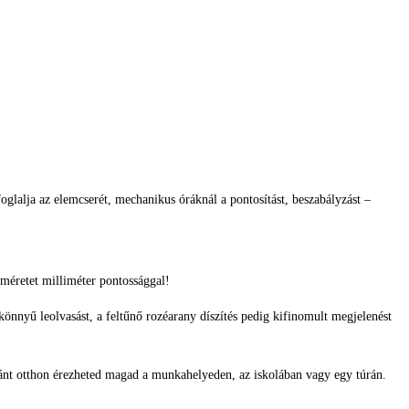
glalja az elemcserét, mechanikus óráknál a pontosítást, beszabályzást –
méretet milliméter pontossággal!
önnyű leolvasást, a feltűnő rozéarany díszítés pedig kifinomult megjelenést
ránt otthon érezheted magad a munkahelyeden, az iskolában vagy egy túrán.