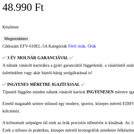
48.990
Ft
Készleten
Megrendelem
Cikkszám
EFV-610EL-5A
Kategóriák
Férfi órák
,
Órák
✅
3 ÉV
MOLNÁR GARANCIÁVAL
✅
A nálunk vásárolt karórákra a gyári garanciától függetlenül, a vásárlástól szá
üzletünkben vagy akár háztól-házig szolgáltatással is!
✅
INGYENES MÉRETRE IGAZÍTÁSSAL
✅
Típustól függően minden nálunk vásárolt karórát
INGYENESEN
méretre iga
Emeld magasabb szintre stílusod egy modern, sportos, közepes méretű EDIFICE 
kölcsönöz.
A kifinomult szépségen túl ezek az órák precíziós időmérést is kínálnak. Az
Ezek a stílusos és praktikus, közepes méretű kronográfok mindenre felkészíte