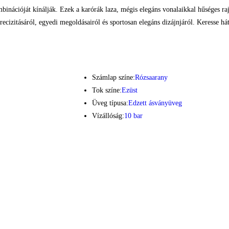
kombinációját kínálják. Ezek a karórák laza, mégis elegáns vonalaikkal hűséges raj
precizitásáról, egyedi megoldásairól és sportosan elegáns dizájnjáról. Keresse 
Számlap színe:
Rózsaarany
Tok színe:
Ezüst
Üveg típusa:
Edzett ásványüveg
Vízállóság:
10 bar