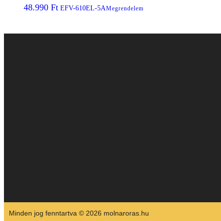
48.990
Ft
EFV-610EL-5A
Megrendelem
Minden jog fenntartva © 2026 molnaroras.hu