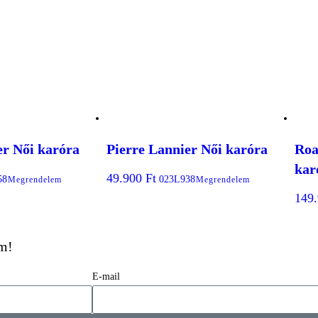
er Női karóra
Pierre Lannier Női karóra
Roa
kar
49.900
Ft
58
023L938
Megrendelem
Megrendelem
149
em!
E-mail