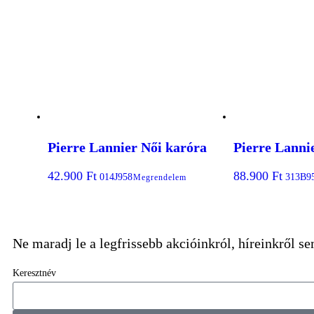
Pierre Lannier Női karóra
Pierre Lanni
42.900
Ft
88.900
Ft
014J958
313B9
Megrendelem
Ne maradj le a legfrissebb akcióinkról, híreinkről s
Keresztnév