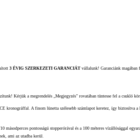
mított
3 ÉVIG SZERKEZETI GARANCIÁT
vállalunk! Garanciánk magában fo
zítunk! Kérjük a megrendelés „Megjegyzés” rovatában tüntesse fel a csukló kör
kronográffal. A finom lünetta szélesebb számlapot keretez, így biztosítva a k
 1/10 másodperces pontosságú stopperórával és a 100 méteres vízállósággal egya
nek, ami az utadba kerül.