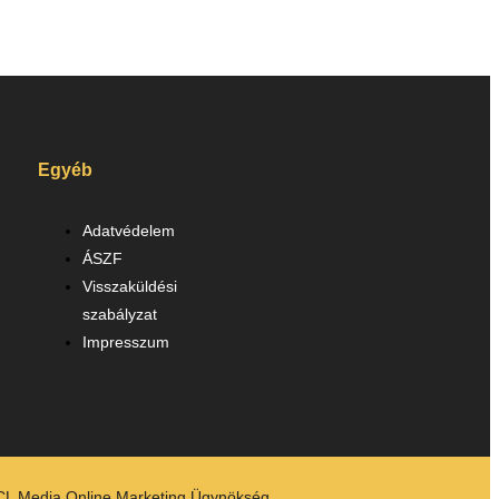
Egyéb
Adatvédelem
ÁSZF
Visszaküldési
szabályzat
Impresszum
CL Media Online Marketing Ügynökség