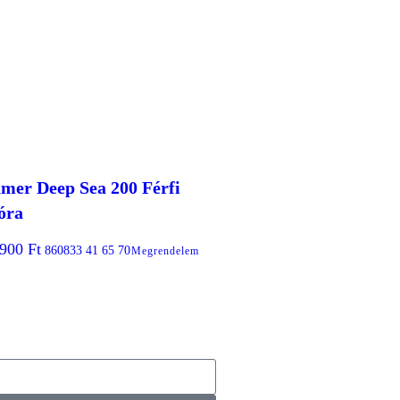
mer Deep Sea 200 Férfi
óra
.900
Ft
860833 41 65 70
Megrendelem