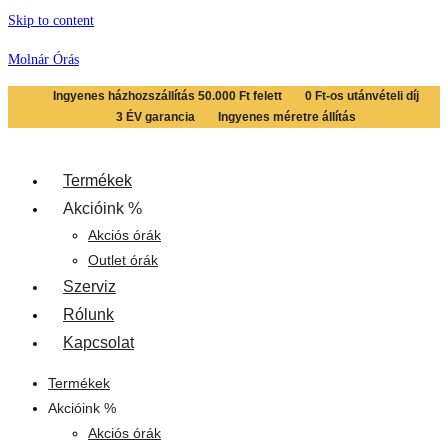
Skip to content
Molnár Órás
Ingyenes házhozszállítás 50.000 Ft felett
0 Ft-os utánvételi díj
3 ÉV garancia
Ingyenes méretre állítás
Termékek
Akcióink %
Akciós órák
Outlet órák
Szerviz
Rólunk
Kapcsolat
Termékek
Akcióink %
Akciós órák