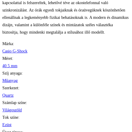
kapcsolattal is felszereltek, lehetővé téve az okostelefonnal való
szinkronizálást. Az órák egyedi tokjaiknak és óraüvegüknek köszönhetően
ellenállnak a legkeményebb fizikai behatásoknak is. A modern és dinamikus
dizájn, valamint a különféle színek és mintázatok széles választéka
biztosítja, hogy mindenki megtalálja a stílusához illő modellt.
Márka:
Casio G-Shock
Méret:
40.5 mm
Szíj anyaga:
Műanyag
Szerkezet:
Quartz
Számlap színe:
Világoszöld
Tok színe:
Ezüst