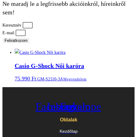
Ne maradj le a legfrissebb akcióinkról, híreinkről
sem!
Keresztnév
E-mail
Feliratkozom
Casio G-Shock Női karóra
75.990
Ft
GM-S2110-3A
Megrendelem
Facebook
Instagram
Envelope
Oldalak
Kezdőlap