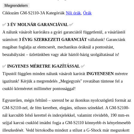
Megrendelem
Cikkszám
GM-S2110-3A
Kategóriák
Női órák
,
Órák
✅
3 ÉV
MOLNÁR GARANCIÁVAL
✅
A nálunk vásárolt karórákra a gyári garanciától függetlenül, a vásárlástól
számított
3 ÉVIG SZERKEZETI GARANCIÁT
vállalunk! Garanciánk
magában foglalja az elemcserét, mechanikus óráknál a pontosítást,
beszabályzást – üzletünkben vagy akár háztól-házig szolgáltatással is!
✅
INGYENES MÉRETRE IGAZÍTÁSSAL
✅
Típustól függően minden nálunk vásárolt karórát
INGYENESEN
méretre
igazítunk! Kérjük a megrendelés „Megjegyzés” rovatában tüntesse fel a
csukló körméretet milliméter pontossággal!
Egyszerűen, mégis feltűnő – szerezd be az ikonikus nyolcszögletű formát az
GM-S2110-nel, de fém keretben, elegáns, stílusos színekkel. A GM-S2100-
nál karcsúbb felső kerettel és indexjelekkel, valamint rövidebb, 190 mm-es
szíjjal karcsú csuklód imádni fogja a GM-S2110 könnyebb és kényelmesebb
illeszkedését. Vedd birtokodba mindezt a stílust a G-Shock már megszokott