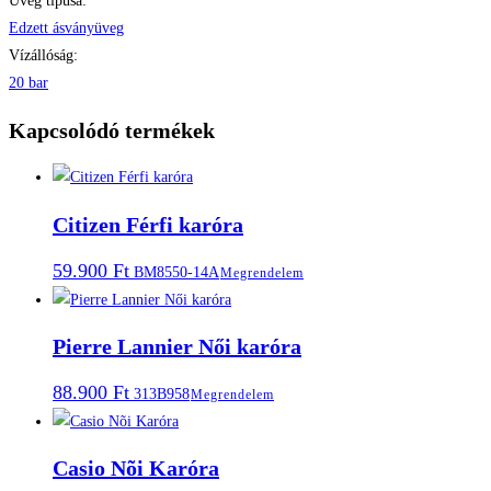
Üveg típusa:
Edzett ásványüveg
Vízállóság:
20 bar
Kapcsolódó termékek
Citizen Férfi karóra
59.900
Ft
BM8550-14A
Megrendelem
Pierre Lannier Női karóra
88.900
Ft
313B958
Megrendelem
Casio Nõi Karóra