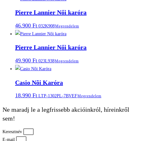
Pierre Lannier Női karóra
46.900
Ft
032K908
Megrendelem
Pierre Lannier Női karóra
49.900
Ft
023L938
Megrendelem
Casio Nõi Karóra
18.990
Ft
LTP-1302PL-7BVEF
Megrendelem
Ne maradj le a legfrissebb akcióinkról, híreinkről
sem!
Keresztnév
E-mail