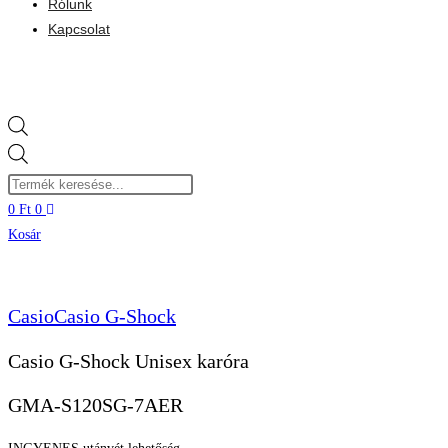
Rólunk
Kapcsolat
Products
search
0
Ft
0
Kosár
Casio
Casio G-Shock
Casio G-Shock Unisex karóra
GMA-S120SG-7AER