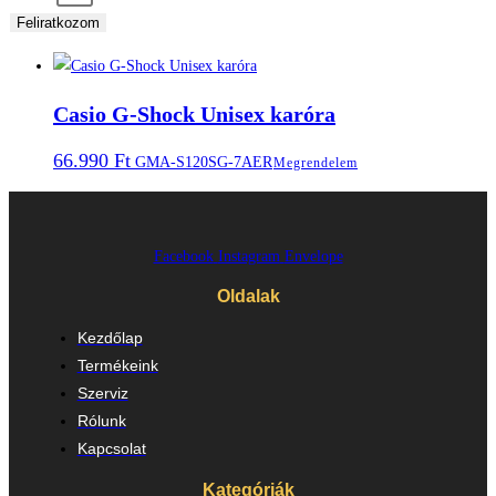
Feliratkozom
Casio G-Shock Unisex karóra
66.990
Ft
GMA-S120SG-7AER
Megrendelem
Facebook
Instagram
Envelope
Oldalak
Kezdőlap
Termékeink
Szerviz
Rólunk
Kapcsolat
Kategóriák