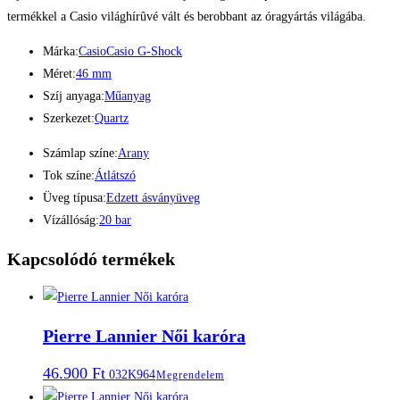
termékkel a Casio világhírûvé vált és berobbant az óragyártás világába.
Márka:
Casio
Casio G-Shock
Méret:
46 mm
Szíj anyaga:
Műanyag
Szerkezet:
Quartz
Számlap színe:
Arany
Tok színe:
Átlátszó
Üveg típusa:
Edzett ásványüveg
Vízállóság:
20 bar
Kapcsolódó termékek
Pierre Lannier Női karóra
46.900
Ft
032K964
Megrendelem