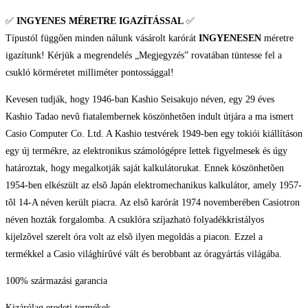
✅
INGYENES MÉRETRE IGAZÍTÁSSAL
✅
Típustól függően minden nálunk vásárolt karórát
INGYENESEN
méretre
igazítunk! Kérjük a megrendelés „Megjegyzés” rovatában tüntesse fel a
csukló körméretet milliméter pontossággal!
Kevesen tudják, hogy 1946-ban Kashio Seisakujo néven, egy 29 éves
Kashio Tadao nevû fiatalembernek köszönhetõen indult útjára a ma ismert
Casio Computer Co. Ltd. A Kashio testvérek 1949-ben egy tokiói kiállításon
egy új termékre, az elektronikus számológépre lettek figyelmesek és úgy
határoztak, hogy megalkotják saját kalkulátorukat. Ennek köszönhetõen
1954-ben elkészült az elsõ Japán elektromechanikus kalkulátor, amely 1957-
tõl 14-A néven került piacra. Az elsõ karórát 1974 novemberében Casiotron
néven hozták forgalomba. A csuklóra szíjazható folyadékkristályos
kijelzõvel szerelt óra volt az elsõ ilyen megoldás a piacon. Ezzel a
termékkel a Casio világhírûvé vált és berobbant az óragyártás világába.
100% származási garancia
Kizárólag eredeti termékek