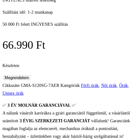
INGYENES utánvét lehetőség
Szállítási idő: 1-2 munkanap
50.000 Ft felett INGYENES szállítás
66.990
Ft
Készleten
Casio
Megrendelem
G-
Cikkszám
GMA-S120SG-7AER
Kategóriák
Férfi órák
,
Női órák
,
Órák
,
Shock
Unisex órák
Unisex
✅
3 ÉV
MOLNÁR GARANCIÁVAL
✅
karóra
A nálunk vásárolt karórákra a gyári garanciától függetlenül, a vásárlástól
mennyiség
számított
3 ÉVIG SZERKEZETI GARANCIÁT
vállalunk! Garanciánk
magában foglalja az elemcserét, mechanikus óráknál a pontosítást,
beszabályzást – üzletünkben vagy akár háztól-házig szolgáltatással is!