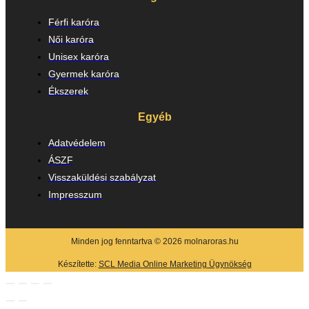
Férfi karóra
Női karóra
Unisex karóra
Gyermek karóra
Ékszerek
Egyéb
Adatvédelem
ÁSZF
Visszaküldési szabályzat
Impresszum
Minden jog fenntartva © 2026 molnaroras.hu
Készítette:
SCL Media Online Marketing Ügynökség