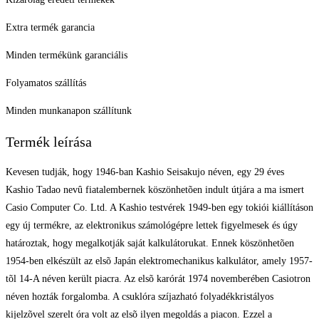
Extra termék garancia
Minden termékünk garanciális
Folyamatos szállítás
Minden munkanapon szállítunk
Termék leírása
Kevesen tudják, hogy 1946-ban Kashio Seisakujo néven, egy 29 éves
Kashio Tadao nevû fiatalembernek köszönhetõen indult útjára a ma ismert
Casio Computer Co. Ltd. A Kashio testvérek 1949-ben egy tokiói kiállításon
egy új termékre, az elektronikus számológépre lettek figyelmesek és úgy
határoztak, hogy megalkotják saját kalkulátorukat. Ennek köszönhetõen
1954-ben elkészült az elsõ Japán elektromechanikus kalkulátor, amely 1957-
tõl 14-A néven került piacra. Az elsõ karórát 1974 novemberében Casiotron
néven hozták forgalomba. A csuklóra szíjazható folyadékkristályos
kijelzõvel szerelt óra volt az elsõ ilyen megoldás a piacon. Ezzel a