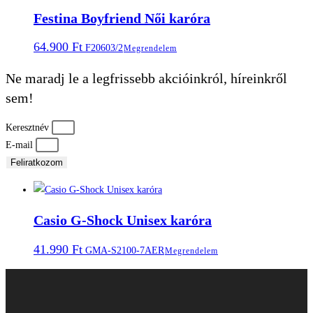
Festina Boyfriend Női karóra
64.900
Ft
F20603/2
Megrendelem
Ne maradj le a legfrissebb akcióinkról, híreinkről
sem!
Keresztnév
E-mail
Feliratkozom
Casio G-Shock Unisex karóra
41.990
Ft
GMA-S2100-7AER
Megrendelem