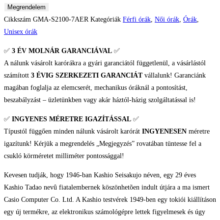
Casio
Megrendelem
G-
Cikkszám
GMA-S2100-7AER
Kategóriák
Férfi órák
,
Női órák
,
Órák
,
Shock
Unisex órák
Unisex
✅
3 ÉV
MOLNÁR GARANCIÁVAL
✅
karóra
A nálunk vásárolt karórákra a gyári garanciától függetlenül, a vásárlástól
mennyiség
számított
3 ÉVIG SZERKEZETI GARANCIÁT
vállalunk! Garanciánk
magában foglalja az elemcserét, mechanikus óráknál a pontosítást,
beszabályzást – üzletünkben vagy akár háztól-házig szolgáltatással is!
✅
INGYENES MÉRETRE IGAZÍTÁSSAL
✅
Típustól függően minden nálunk vásárolt karórát
INGYENESEN
méretre
igazítunk! Kérjük a megrendelés „Megjegyzés” rovatában tüntesse fel a
csukló körméretet milliméter pontossággal!
Kevesen tudják, hogy 1946-ban Kashio Seisakujo néven, egy 29 éves
Kashio Tadao nevû fiatalembernek köszönhetõen indult útjára a ma ismert
Casio Computer Co. Ltd. A Kashio testvérek 1949-ben egy tokiói kiállításon
egy új termékre, az elektronikus számológépre lettek figyelmesek és úgy