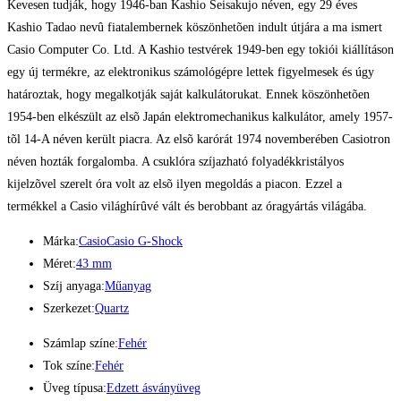
Kevesen tudják, hogy 1946-ban Kashio Seisakujo néven, egy 29 éves
Kashio Tadao nevû fiatalembernek köszönhetõen indult útjára a ma ismert
Casio Computer Co. Ltd. A Kashio testvérek 1949-ben egy tokiói kiállításon
egy új termékre, az elektronikus számológépre lettek figyelmesek és úgy
határoztak, hogy megalkotják saját kalkulátorukat. Ennek köszönhetõen
1954-ben elkészült az elsõ Japán elektromechanikus kalkulátor, amely 1957-
tõl 14-A néven került piacra. Az elsõ karórát 1974 novemberében Casiotron
néven hozták forgalomba. A csuklóra szíjazható folyadékkristályos
kijelzõvel szerelt óra volt az elsõ ilyen megoldás a piacon. Ezzel a
termékkel a Casio világhírûvé vált és berobbant az óragyártás világába.
Márka:
Casio
Casio G-Shock
Méret:
43 mm
Szíj anyaga:
Műanyag
Szerkezet:
Quartz
Számlap színe:
Fehér
Tok színe:
Fehér
Üveg típusa:
Edzett ásványüveg