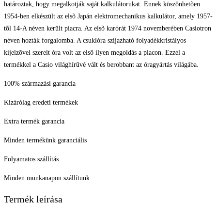
határoztak, hogy megalkotják saját kalkulátorukat. Ennek köszönhetõen
1954-ben elkészült az elsõ Japán elektromechanikus kalkulátor, amely 1957-
tõl 14-A néven került piacra. Az elsõ karórát 1974 novemberében Casiotron
néven hozták forgalomba. A csuklóra szíjazható folyadékkristályos
kijelzõvel szerelt óra volt az elsõ ilyen megoldás a piacon. Ezzel a
termékkel a Casio világhírûvé vált és berobbant az óragyártás világába.
100% származási garancia
Kizárólag eredeti termékek
Extra termék garancia
Minden termékünk garanciális
Folyamatos szállítás
Minden munkanapon szállítunk
Termék leírása