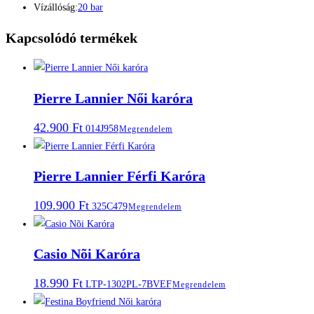
Vízállóság:
20 bar
Kapcsolódó termékek
Pierre Lannier Női karóra
42.900
Ft
014J958
Megrendelem
Pierre Lannier Férfi Karóra
109.900
Ft
325C479
Megrendelem
Casio Nõi Karóra
18.990
Ft
LTP-1302PL-7BVEF
Megrendelem