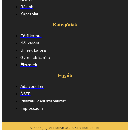
Rólunk
Kapcsolat
Kategóriák
Férfi karóra
Női karóra
Unisex karóra
Gyermek karóra
Ékszerek
Egyéb
Adatvédelem
ÁSZF
Visszaküldési szabályzat
Impresszum
Minden jog fenntartva © 2026 molnaroras.hu