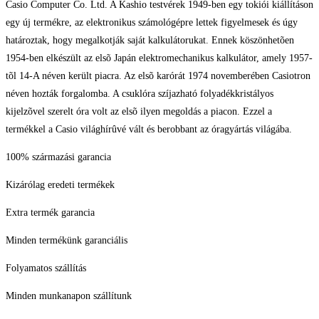
Casio Computer Co. Ltd. A Kashio testvérek 1949-ben egy tokiói kiállításon
egy új termékre, az elektronikus számológépre lettek figyelmesek és úgy
határoztak, hogy megalkotják saját kalkulátorukat. Ennek köszönhetõen
1954-ben elkészült az elsõ Japán elektromechanikus kalkulátor, amely 1957-
tõl 14-A néven került piacra. Az elsõ karórát 1974 novemberében Casiotron
néven hozták forgalomba. A csuklóra szíjazható folyadékkristályos
kijelzõvel szerelt óra volt az elsõ ilyen megoldás a piacon. Ezzel a
termékkel a Casio világhírûvé vált és berobbant az óragyártás világába.
100% származási garancia
Kizárólag eredeti termékek
Extra termék garancia
Minden termékünk garanciális
Folyamatos szállítás
Minden munkanapon szállítunk