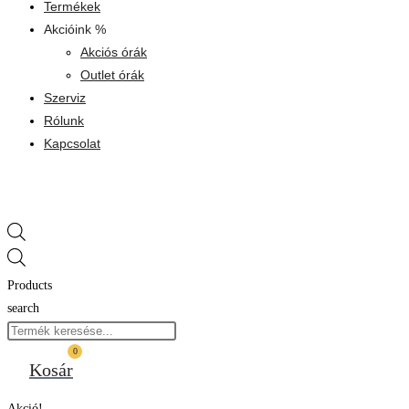
Termékek
Akcióink %
Akciós órák
Outlet órák
Szerviz
Rólunk
Kapcsolat
Products
search
0
Kosár
Akció!