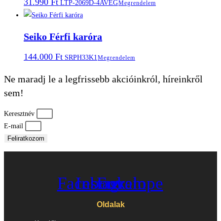
31.990
Ft
LTP-2069D-4AVEG
Megrendelem
Seiko Férfi karóra
144.000
Ft
SRPH33K1
Megrendelem
Ne maradj le a legfrissebb akcióinkról, híreinkről
sem!
Keresztnév
E-mail
Feliratkozom
Facebook
Instagram
Envelope
Oldalak