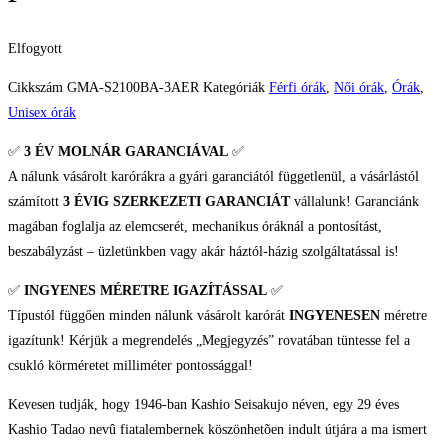
Elfogyott
Cikkszám
GMA-S2100BA-3AER
Kategóriák
Férfi órák
,
Női órák
,
Órák
,
Unisex órák
✅
3 ÉV
MOLNÁR GARANCIÁVAL
✅
A nálunk vásárolt karórákra a gyári garanciától függetlenül, a vásárlástól
számított
3 ÉVIG SZERKEZETI GARANCIÁT
vállalunk! Garanciánk
magában foglalja az elemcserét, mechanikus óráknál a pontosítást,
beszabályzást – üzletünkben vagy akár háztól-házig szolgáltatással is!
✅
INGYENES MÉRETRE IGAZÍTÁSSAL
✅
Típustól függően minden nálunk vásárolt karórát
INGYENESEN
méretre
igazítunk! Kérjük a megrendelés „Megjegyzés” rovatában tüntesse fel a
csukló körméretet milliméter pontossággal!
Kevesen tudják, hogy 1946-ban Kashio Seisakujo néven, egy 29 éves
Kashio Tadao nevû fiatalembernek köszönhetõen indult útjára a ma ismert