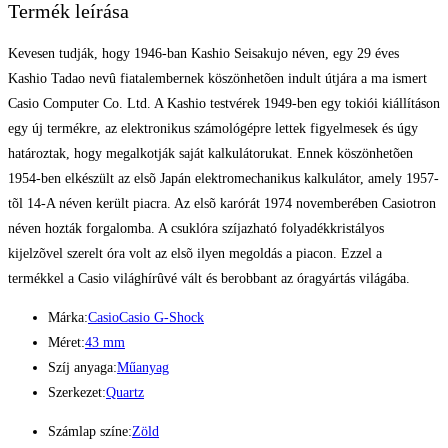
Termék leírása
Kevesen tudják, hogy 1946-ban Kashio Seisakujo néven, egy 29 éves
Kashio Tadao nevû fiatalembernek köszönhetõen indult útjára a ma ismert
Casio Computer Co. Ltd. A Kashio testvérek 1949-ben egy tokiói kiállításon
egy új termékre, az elektronikus számológépre lettek figyelmesek és úgy
határoztak, hogy megalkotják saját kalkulátorukat. Ennek köszönhetõen
1954-ben elkészült az elsõ Japán elektromechanikus kalkulátor, amely 1957-
tõl 14-A néven került piacra. Az elsõ karórát 1974 novemberében Casiotron
néven hozták forgalomba. A csuklóra szíjazható folyadékkristályos
kijelzõvel szerelt óra volt az elsõ ilyen megoldás a piacon. Ezzel a
termékkel a Casio világhírûvé vált és berobbant az óragyártás világába.
Márka:
Casio
Casio G-Shock
Méret:
43 mm
Szíj anyaga:
Műanyag
Szerkezet:
Quartz
Számlap színe:
Zöld