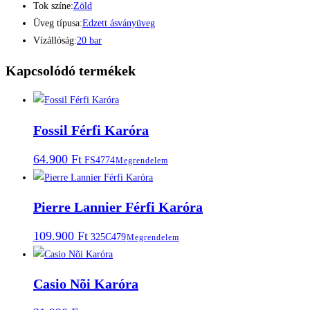
Tok színe:
Zöld
Üveg típusa:
Edzett ásványüveg
Vízállóság:
20 bar
Kapcsolódó termékek
Fossil Férfi Karóra
64.900
Ft
FS4774
Megrendelem
Pierre Lannier Férfi Karóra
109.900
Ft
325C479
Megrendelem
Casio Nõi Karóra