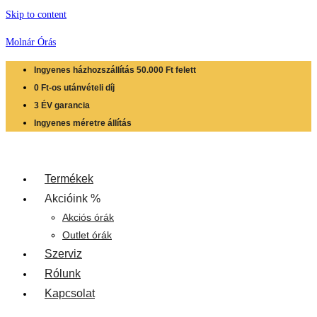
Skip to content
Molnár Órás
Ingyenes házhozszállítás 50.000 Ft felett
0 Ft-os utánvételi díj
3 ÉV garancia
Ingyenes méretre állítás
Termékek
Akcióink %
Akciós órák
Outlet órák
Szerviz
Rólunk
Kapcsolat