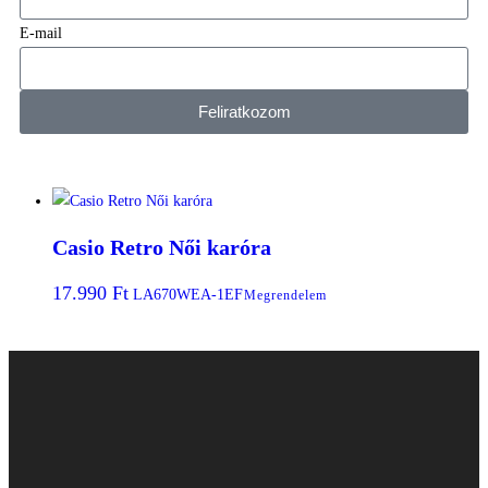
E-mail
Feliratkozom
Casio Retro Női karóra
17.990
Ft
LA670WEA-1EF
Megrendelem