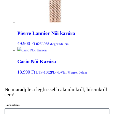
Pierre Lannier Női karóra
49.900
Ft
023L938
Megrendelem
Casio Nõi Karóra
18.990
Ft
LTP-1302PL-7BVEF
Megrendelem
Ne maradj le a legfrissebb akcióinkról, híreinkről
sem!
Keresztnév