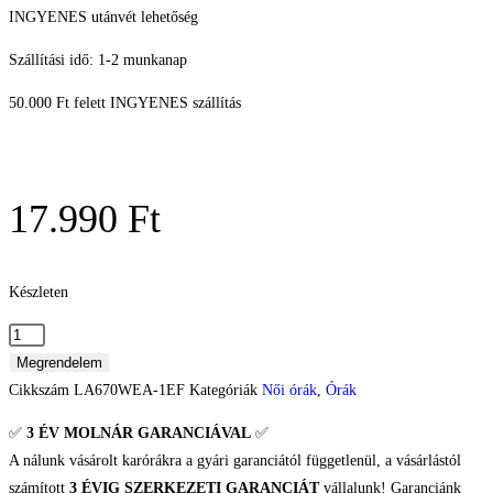
INGYENES utánvét lehetőség
Szállítási idő: 1-2 munkanap
50.000 Ft felett INGYENES szállítás
17.990
Ft
Készleten
Megrendelem
Cikkszám
LA670WEA-1EF
Kategóriák
Női órák
,
Órák
✅
3 ÉV
MOLNÁR GARANCIÁVAL
✅
A nálunk vásárolt karórákra a gyári garanciától függetlenül, a vásárlástól
számított
3 ÉVIG SZERKEZETI GARANCIÁT
vállalunk! Garanciánk