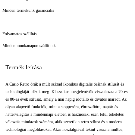
Minden termékünk garanciális
Folyamatos szállítás
Minden munkanapon szállítunk
Termék leírása
A Casio Retro órák a múlt század ikonikus digitális óráinak stílusát és
technológiáját idézik meg. Klasszikus megjelenésük visszahozza a 70-es
és 80-as évek stílusát, amely a mai napig időtálló és divatos maradt. Az
olyan alapvető funkciók, mint a stopperóra, ébresztőóra, naptár és
háttérvilágítás a mindennapi életben is hasznosak, ezen felül tökéletes
választás mindazok számára, akik szeretik a retro stílust és a modern
technológiai megoldásokat. Akár nosztalgiával tekint vissza a múltba,