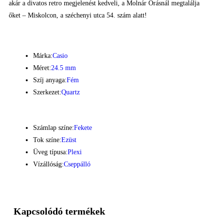
akár a divatos retro megjelenést kedveli, a Molnár Órásnál megtalálja
őket – Miskolcon, a széchenyi utca 54. szám alatt!
Márka:
Casio
Méret:
24.5 mm
Szíj anyaga:
Fém
Szerkezet:
Quartz
Számlap színe:
Fekete
Tok színe:
Ezüst
Üveg típusa:
Plexi
Vízállóság:
Cseppálló
Kapcsolódó termékek