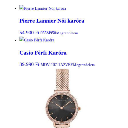
Pierre Lannier Női karóra
54.900
Ft
055M958
Megrendelem
Casio Férfi Karóra
39.990
Ft
MDV-107-1A2VEF
Megrendelem