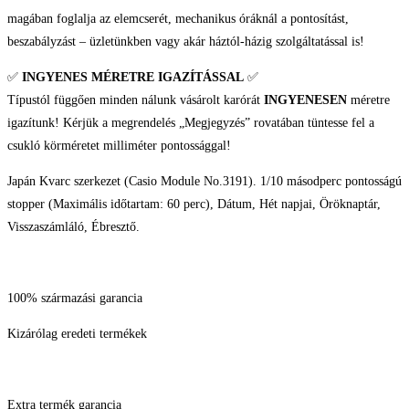
magában foglalja az elemcserét, mechanikus óráknál a pontosítást,
beszabályzást – üzletünkben vagy akár háztól-házig szolgáltatással is!
✅
INGYENES MÉRETRE IGAZÍTÁSSAL
✅
Típustól függően minden nálunk vásárolt karórát
INGYENESEN
méretre
igazítunk! Kérjük a megrendelés „Megjegyzés” rovatában tüntesse fel a
csukló körméretet milliméter pontossággal!
Japán Kvarc szerkezet (Casio Module No.3191). 1/10 másodperc pontosságú
stopper (Maximális időtartam: 60 perc), Dátum, Hét napjai, Öröknaptár,
Visszaszámláló, Ébresztő.
100% származási garancia
Kizárólag eredeti termékek
Extra termék garancia