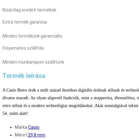
Kizárólag eredeti termékek
Extra termék garancia
Minden termékünk garanciális
Folyamatos szállítás
Minden munkanapon szállítunk
Termék leírása
A Casio Retro órák a múlt század ikonikus digitális óráinak stílusát és techno
divatos maradt. Az olyan alapvető funkciók, mint a stopperóra, ébresztőóra, na
retro stílust és a modern technológiai megoldásokat. Akár nosztalgiával tekin
54. szám alatt!
Márka:
Casio
Méret:
29.8 mm