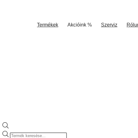
Termékek
Akcióink %
Szerviz
Rólu
Products