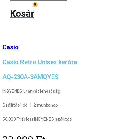
search
0
Kosár
Casio
Casio Retro Unisex karóra
AQ-230A-3AMQYES
INGYENES utánvét lehetőség
Szállítási idő: 1-2 munkanap
50.000 Ft felett INGYENES szállítás