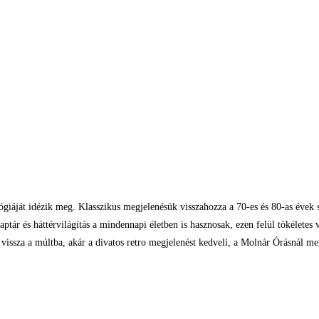
lógiáját idézik meg. Klasszikus megjelenésük visszahozza a 70-es és 80-as évek s
ptár és háttérvilágítás a mindennapi életben is hasznosak, ezen felül tökéletes 
t vissza a múltba, akár a divatos retro megjelenést kedveli, a Molnár Órásnál me