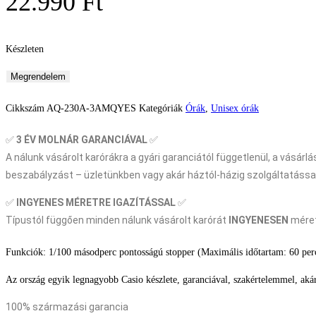
22.990
Ft
Készleten
Casio
Megrendelem
Retro
Cikkszám
AQ-230A-3AMQYES
Kategóriák
Órák
,
Unisex órák
Unisex
karóra
✅
3 ÉV
MOLNÁR GARANCIÁVAL
✅
mennyiség
A nálunk vásárolt karórákra a gyári garanciától függetlenül, a vásárl
beszabályzást – üzletünkben vagy akár háztól-házig szolgáltatással
✅
INGYENES MÉRETRE IGAZÍTÁSSAL
✅
Típustól függően minden nálunk vásárolt karórát
INGYENESEN
méret
Funkciók: 1/100 másodperc pontosságú stopper (Maximális időtartam: 60 perc)
Az ország egyik legnagyobb Casio készlete, garanciával, szakértelemmel, ak
100% származási garancia