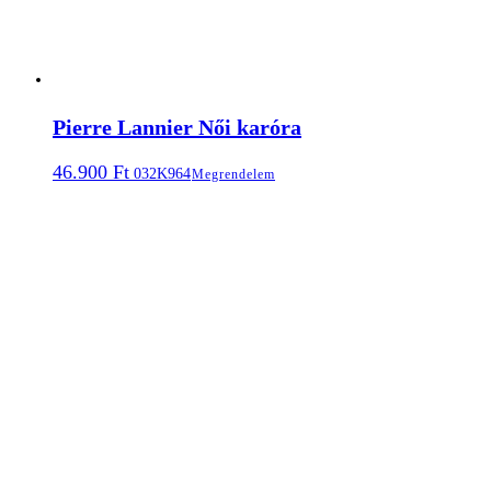
Pierre Lannier Női karóra
46.900
Ft
032K964
Megrendelem