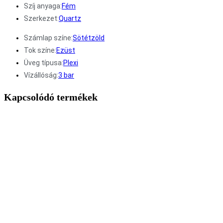
Szíj anyaga:
Fém
Szerkezet:
Quartz
Számlap színe:
Sötétzöld
Tok színe:
Ezüst
Üveg típusa:
Plexi
Vízállóság:
3 bar
Kapcsolódó termékek