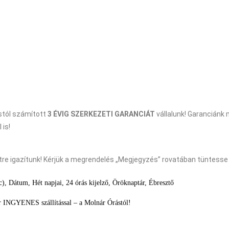
ástól számított
3 ÉVIG SZERKEZETI GARANCIÁT
vállalunk! Garanciánk
 is!
re igazítunk! Kérjük a megrendelés „Megjegyzés” rovatában tüntesse 
, Dátum, Hét napjai, 24 órás kijelző, Öröknaptár, Ébresztő
ár INGYENES szállítással – a Molnár Órástól!