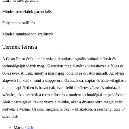
Extra termék garancia
Minden termékünk garanciális
Folyamatos szállítás
Minden munkanapon szállítunk
Termék leírása
A Casio Retro órák a múlt század ikonikus digitális óráinak stílusát és
technológiáját idézik meg. Klasszikus megjelenésük visszahozza a 70-es és
80-as évek stílusát, amely a mai napig időtálló és divatos maradt. Az olyan
alapvető funkciók, mint a stopperóra, ébresztőóra, naptár és háttérvilágítás a
mindennapi életben is hasznosak, ezen felül tökéletes választás mindazok
számára, akik szeretik a retro stílust és a modern technológiai megoldásokat.
Akár nosztalgiával tekint vissza a múltba, akár a divatos retro megjelenést
kedveli, a Molnár Órásnál megtalálja őket – Miskolcon, a széchenyi utca 54.
szám alatt!
Márka:
Casio