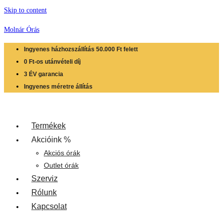
Skip to content
Molnár Órás
Ingyenes házhozszállítás 50.000 Ft felett
0 Ft-os utánvételi díj
3 ÉV garancia
Ingyenes méretre állítás
Termékek
Akcióink %
Akciós órák
Outlet órák
Szerviz
Rólunk
Kapcsolat