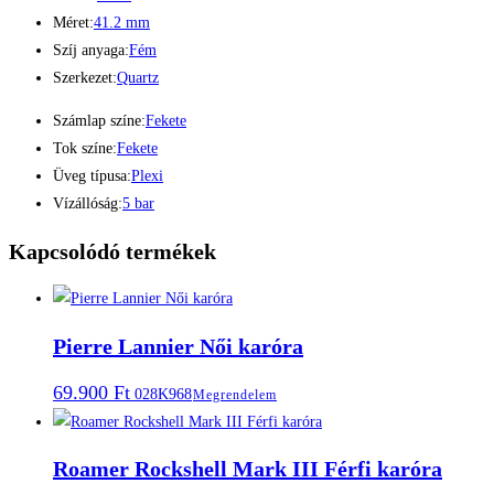
Méret:
41.2 mm
Szíj anyaga:
Fém
Szerkezet:
Quartz
Számlap színe:
Fekete
Tok színe:
Fekete
Üveg típusa:
Plexi
Vízállóság:
5 bar
Kapcsolódó termékek
Pierre Lannier Női karóra
69.900
Ft
028K968
Megrendelem
Roamer Rockshell Mark III Férfi karóra