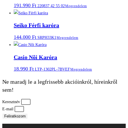
191.990
Ft
220837 42 55 02
Megrendelem
Seiko Férfi karóra
144.000
Ft
SRPH33K1
Megrendelem
Casio Nõi Karóra
18.990
Ft
LTP-1302PL-7BVEF
Megrendelem
Ne maradj le a legfrissebb akcióinkról, híreinkről
sem!
Keresztnév
E-mail
Feliratkozom