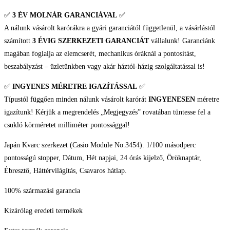
✅
3 ÉV
MOLNÁR GARANCIÁVAL
✅
A nálunk vásárolt karórákra a gyári garanciától függetlenül, a vásárlástól
számított
3 ÉVIG SZERKEZETI GARANCIÁT
vállalunk! Garanciánk
magában foglalja az elemcserét, mechanikus óráknál a pontosítást,
beszabályzást – üzletünkben vagy akár háztól-házig szolgáltatással is!
✅
INGYENES MÉRETRE IGAZÍTÁSSAL
✅
Típustól függően minden nálunk vásárolt karórát
INGYENESEN
méretre
igazítunk! Kérjük a megrendelés „Megjegyzés” rovatában tüntesse fel a
csukló körméretet milliméter pontossággal!
Japán Kvarc szerkezet (Casio Module No.3454). 1/100 másodperc
pontosságú stopper, Dátum, Hét napjai, 24 órás kijelző, Öröknaptár,
Ébresztő, Háttérvilágítás, Csavaros hátlap.
100% származási garancia
Kizárólag eredeti termékek