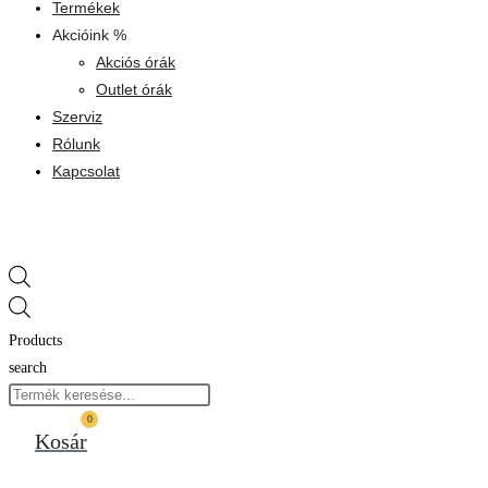
Termékek
Akcióink %
Akciós órák
Outlet órák
Szerviz
Rólunk
Kapcsolat
Products
search
0
Kosár