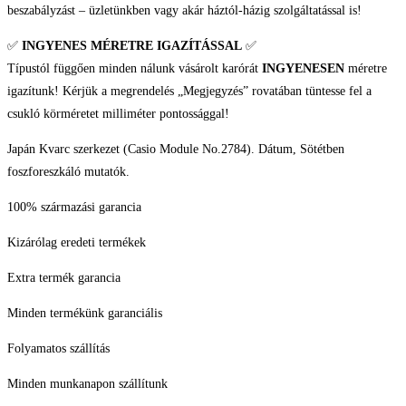
beszabályzást – üzletünkben vagy akár háztól-házig szolgáltatással is!
✅
INGYENES MÉRETRE IGAZÍTÁSSAL
✅
Típustól függően minden nálunk vásárolt karórát
INGYENESEN
méretre
igazítunk! Kérjük a megrendelés „Megjegyzés” rovatában tüntesse fel a
csukló körméretet milliméter pontossággal!
Japán Kvarc szerkezet (Casio Module No.2784). Dátum, Sötétben
foszforeszkáló mutatók.
100% származási garancia
Kizárólag eredeti termékek
Extra termék garancia
Minden termékünk garanciális
Folyamatos szállítás
Minden munkanapon szállítunk