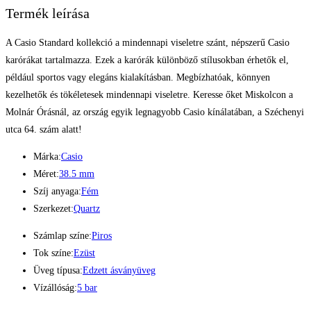
Termék leírása
A Casio Standard kollekció a mindennapi viseletre szánt, népszerű Casio
karórákat tartalmazza. Ezek a karórák különböző stílusokban érhetők el,
például sportos vagy elegáns kialakításban. Megbízhatóak, könnyen
kezelhetők és tökéletesek mindennapi viseletre. Keresse őket Miskolcon a
Molnár Órásnál, az ország egyik legnagyobb Casio kínálatában, a Széchenyi
utca 64. szám alatt!
Márka:
Casio
Méret:
38.5 mm
Szíj anyaga:
Fém
Szerkezet:
Quartz
Számlap színe:
Piros
Tok színe:
Ezüst
Üveg típusa:
Edzett ásványüveg
Vízállóság:
5 bar