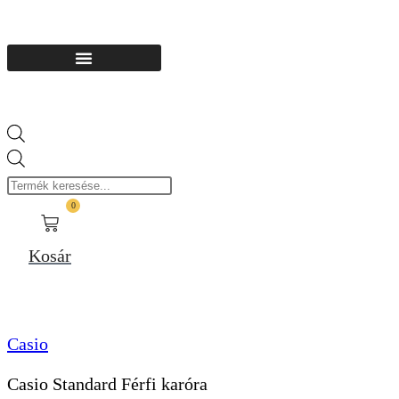
Products
search
0
Kosár
Casio
Casio Standard Férfi karóra