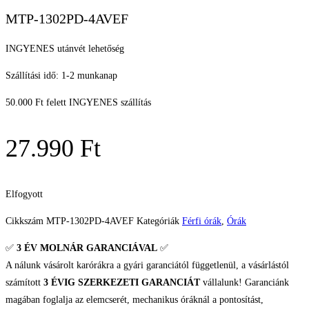
MTP-1302PD-4AVEF
INGYENES utánvét lehetőség
Szállítási idő: 1-2 munkanap
50.000 Ft felett INGYENES szállítás
27.990
Ft
Elfogyott
Cikkszám
MTP-1302PD-4AVEF
Kategóriák
Férfi órák
,
Órák
✅
3 ÉV
MOLNÁR GARANCIÁVAL
✅
A nálunk vásárolt karórákra a gyári garanciától függetlenül, a vásárlástól
számított
3 ÉVIG SZERKEZETI GARANCIÁT
vállalunk! Garanciánk
magában foglalja az elemcserét, mechanikus óráknál a pontosítást,