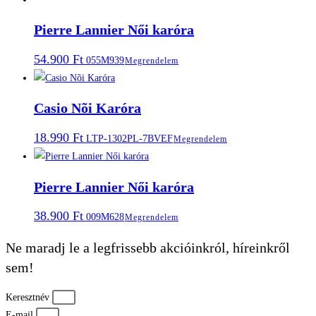
Pierre Lannier Női karóra
54.900
Ft
055M939
Megrendelem
Casio Nõi Karóra
18.990
Ft
LTP-1302PL-7BVEF
Megrendelem
Pierre Lannier Női karóra
38.900
Ft
009M628
Megrendelem
Ne maradj le a legfrissebb akcióinkról, híreinkről
sem!
Keresztnév
E-mail