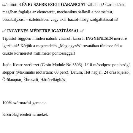
számított
3 ÉVIG SZERKEZETI GARANCIÁT
vállalunk! Garanciánk
magában foglalja az elemcserét, mechanikus óráknál a pontosítást,
beszabályzást – üzletünkben vagy akár háztól-házig szolgáltatással is!
✅
INGYENES MÉRETRE IGAZÍTÁSSAL
✅
Típustól függően minden nálunk vásárolt karórát
INGYENESEN
méretre
igazítunk! Kérjük a megrendelés „Megjegyzés” rovatában tüntesse fel a
csukló körméretet milliméter pontossággal!
Japán Kvarc szerkezet (Casio Module No.3503). 1/10 másodperc pontosságú
stopper (Maximális időtartam: 60 perc), Dátum, Hét napjai, 24 órás kijelző,
Öröknaptár, Ébresztő, Háttérvilágítás.
100% származási garancia
Kizárólag eredeti termékek