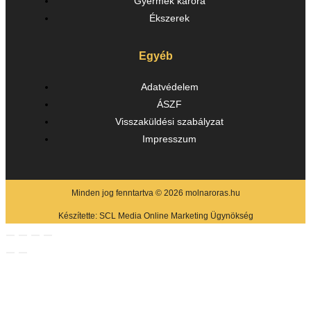
Gyermek karóra
Ékszerek
Egyéb
Adatvédelem
ÁSZF
Visszaküldési szabályzat
Impresszum
Minden jog fenntartva © 2026 molnaroras.hu
Készítette:
SCL Media Online Marketing Ügynökség