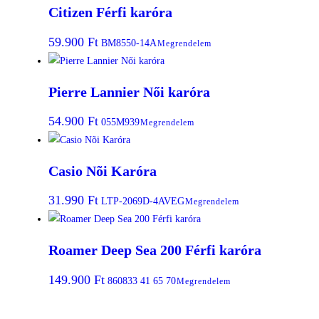
Citizen Férfi karóra
59.900
Ft
BM8550-14A
Megrendelem
Pierre Lannier Női karóra
54.900
Ft
055M939
Megrendelem
Casio Nõi Karóra
31.990
Ft
LTP-2069D-4AVEG
Megrendelem
Roamer Deep Sea 200 Férfi karóra
149.900
Ft
860833 41 65 70
Megrendelem