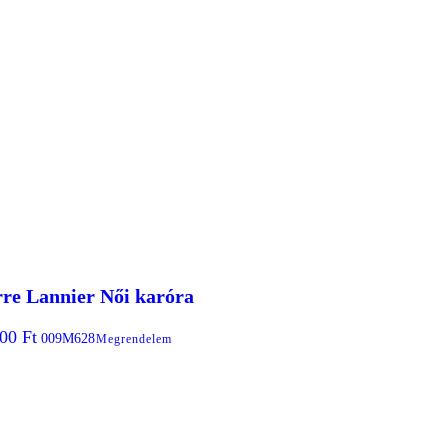
rre Lannier Női karóra
900
Ft
009M628
Megrendelem