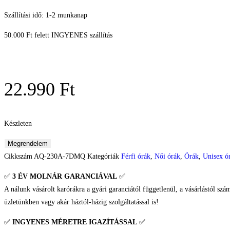
Szállítási idő: 1-2 munkanap
50.000 Ft felett INGYENES szállítás
22.990
Ft
Készleten
Megrendelem
Cikkszám
AQ-230A-7DMQ
Kategóriák
Férfi órák
,
Női órák
,
Órák
,
Unisex ó
✅
3 ÉV
MOLNÁR GARANCIÁVAL
✅
A nálunk vásárolt karórákra a gyári garanciától függetlenül, a vásárlástól szá
üzletünkben vagy akár háztól-házig szolgáltatással is!
✅
INGYENES MÉRETRE IGAZÍTÁSSAL
✅