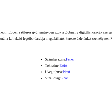
nepli. Ebben a stílusos gyűjteményben azok a többnyire digitális karórák szere
snál a kollekció legtöbb darabja megtalálható, keresse üzletünket személyesen 
Számlap színe:
Fehér
Tok színe:
Ezüst
Üveg típusa:
Plexi
Vízállóság:
3 bar