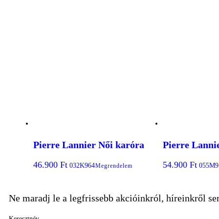
Pierre Lannier Női karóra
Pierre Lanni
46.900
Ft
54.900
Ft
032K964
055M9
Megrendelem
Ne maradj le a legfrissebb akcióinkról, híreinkről s
Keresztnév