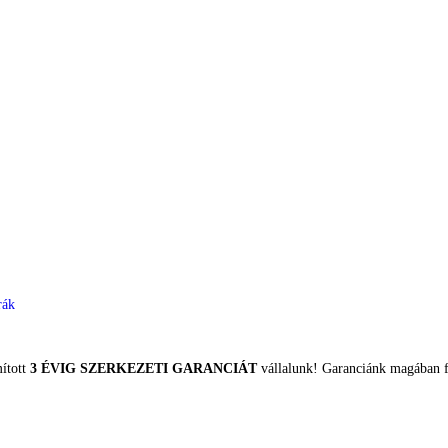
rák
mított
3 ÉVIG SZERKEZETI GARANCIÁT
vállalunk! Garanciánk magában fo