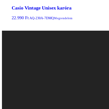
Casio Vintage Unisex karóra
22.990
Ft
AQ-230A-7DMQ
Megrendelem