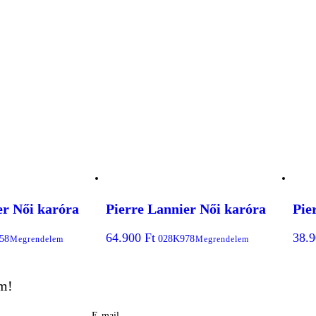
er Női karóra
Pierre Lannier Női karóra
Pie
64.900
Ft
38.
58
028K978
Megrendelem
Megrendelem
em!
E-mail