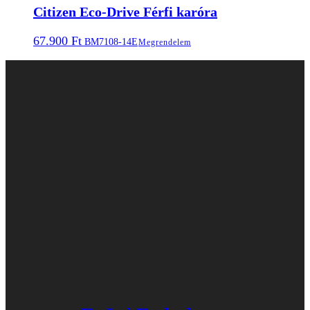
Citizen Eco-Drive Férfi karóra
67.900
Ft
BM7108-14E
Megrendelem