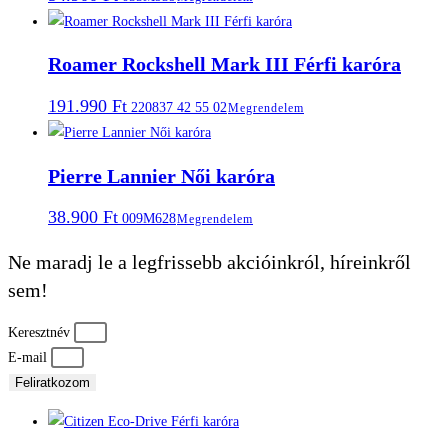
Roamer Rockshell Mark III Férfi karóra
191.990
Ft
220837 42 55 02
Megrendelem
Pierre Lannier Női karóra
38.900
Ft
009M628
Megrendelem
Ne maradj le a legfrissebb akcióinkról, híreinkről
sem!
Keresztnév
E-mail
Feliratkozom