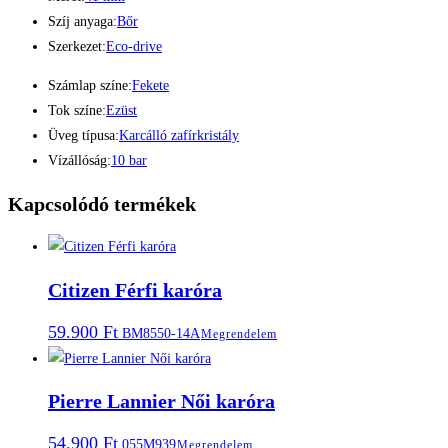
Szíj anyaga:
Bőr
Szerkezet:
Eco-drive
Számlap színe:
Fekete
Tok színe:
Ezüst
Üveg típusa:
Karcálló zafírkristály
Vízállóság:
10 bar
Kapcsolódó termékek
Citizen Férfi karóra
59.900
Ft
BM8550-14A
Megrendelem
Pierre Lannier Női karóra
54.900
Ft
055M939
Megrendelem