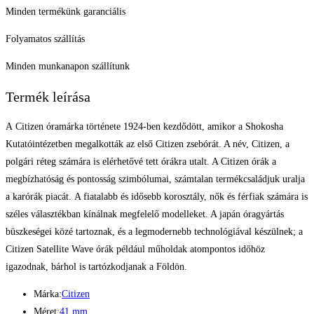
Minden termékünk garanciális
Folyamatos szállítás
Minden munkanapon szállítunk
Termék leírása
A Citizen óramárka története 1924-ben kezdődött, amikor a Shokosha
Kutatóintézetben megalkották az első Citizen zsebórát. A név, Citizen, a
polgári réteg számára is elérhetővé tett órákra utalt. A Citizen órák a
megbízhatóság és pontosság szimbólumai, számtalan termékcsaládjuk uralja
a karórák piacát. A fiatalabb és idősebb korosztály, nők és férfiak számára is
széles választékban kínálnak megfelelő modelleket. A japán óragyártás
büszkeségei közé tartoznak, és a legmodernebb technológiával készülnek; a
Citizen Satellite Wave órák például műholdak atompontos időhöz
igazodnak, bárhol is tartózkodjanak a Földön.
Márka:
Citizen
Méret:
41 mm