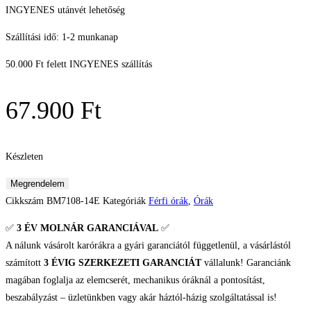
INGYENES utánvét lehetőség
Szállítási idő: 1-2 munkanap
50.000 Ft felett INGYENES szállítás
67.900
Ft
Készleten
Citizen
Megrendelem
Eco-
Cikkszám
BM7108-14E
Kategóriák
Férfi órák
,
Órák
Drive
✅
3 ÉV
MOLNÁR GARANCIÁVAL
✅
Férfi
A nálunk vásárolt karórákra a gyári garanciától függetlenül, a vásárlástól
karóra
számított
3 ÉVIG SZERKEZETI GARANCIÁT
vállalunk! Garanciánk
mennyiség
magában foglalja az elemcserét, mechanikus óráknál a pontosítást,
beszabályzást – üzletünkben vagy akár háztól-házig szolgáltatással is!