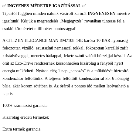
✅
INGYENES MÉRETRE IGAZÍTÁSSAL
✅
Típustól függően minden nálunk vásárolt karórát
INGYENESEN
méretre
igazítunk! Kérjük a megrendelés „Megjegyzés” rovatában tüntesse fel a
csukló körméretet milliméter pontossággal!
A CITIZEN ELEGANCE MAN BM7108-14E karóra 10 BAR nyomásig
fokozottan vízálló, ezüstszínű nemesacél tokkal, fokozottan karcálló zafír
kristályüveggel, menetes hátlappal, fekete színű valódi bőrszíjjal készül. Az
órát az Eco-Drive rendszernek köszönhetően kizárólag a fényből nyert
energia működteti. Nyáron elég 1 nap „napozás” és a működését biztosító
kondenzátor feltöltődik. A teljesen feltöltött kondenzátorral kb. 6 hónapig
bírja, akár korom sötétben is. Az óráról a pontos idő mellett leolvasható a
nap is.
100% származási garancia
Kizárólag eredeti termékek
Extra termék garancia