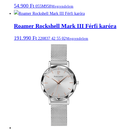
54.900
Ft
055M958
Megrendelem
Roamer Rockshell Mark III Férfi karóra
191.990
Ft
220837 42 55 02
Megrendelem