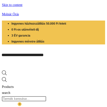
Skip to content
Molnár Órás
Ingyenes házhozszállítás 50.000 Ft felett
0 Ft-os utánvételi díj
3 ÉV garancia
Ingyenes méretre állítás
Products
search
0