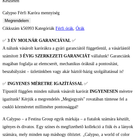
Készleten
Calypso Férfi Karóra mennyiség
Megrendelem
Cikkszám
k56993
Kategóriák
Férfi órák
,
Órák
✅
3 ÉV
MOLNÁR GARANCIÁVAL
✅
A nálunk vásárolt karórákra a gyári garanciától függetlenül, a vásárlástól
számított
3 ÉVIG SZERKEZETI GARANCIÁT
vállalunk! Garanciánk
magában foglalja az elemcserét, mechanikus óráknál a pontosítást,
beszabályzást – üzletünkben vagy akár háztól-házig szolgáltatással is!
✅
INGYENES MÉRETRE IGAZÍTÁSSAL
✅
Típustól függően minden nálunk vásárolt karórát
INGYENESEN
méretre
igazítunk! Kérjük a megrendelés „Megjegyzés” rovatában tüntesse fel a
csukló körméretet milliméter pontossággal!
A Calypso – a Festina Group egyik márkája – a fiatalok számára készült,
igényes és divatos. Egy színes és megfizethetõ kollekció a fiúk és a lányok
számára, mely minden nap máshogy öltöztet. „Calypso, a world of color