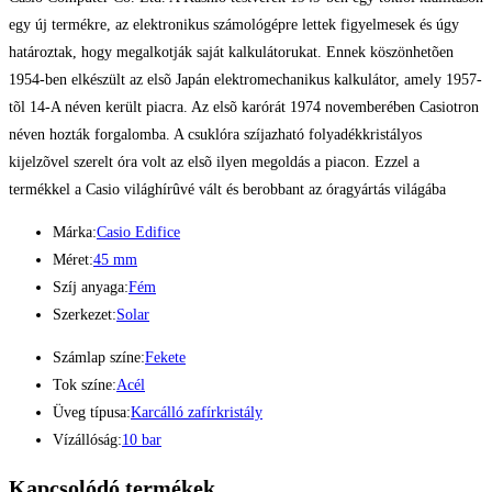
egy új termékre, az elektronikus számológépre lettek figyelmesek és úgy
határoztak, hogy megalkotják saját kalkulátorukat. Ennek köszönhetõen
1954-ben elkészült az elsõ Japán elektromechanikus kalkulátor, amely 1957-
tõl 14-A néven került piacra. Az elsõ karórát 1974 novemberében Casiotron
néven hozták forgalomba. A csuklóra szíjazható folyadékkristályos
kijelzõvel szerelt óra volt az elsõ ilyen megoldás a piacon. Ezzel a
termékkel a Casio világhírûvé vált és berobbant az óragyártás világába
Márka:
Casio Edifice
Méret:
45 mm
Szíj anyaga:
Fém
Szerkezet:
Solar
Számlap színe:
Fekete
Tok színe:
Acél
Üveg típusa:
Karcálló zafírkristály
Vízállóság:
10 bar
Kapcsolódó termékek