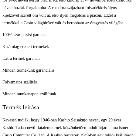
tõl 14-A néven került piacra. Az elsõ karórát 1974 novemberében Casiotron
néven hozták forgalomba. A csuklóra szíjazható folyadékkristályos
kijelzõvel szerelt óra volt az elsõ ilyen megoldás a piacon. Ezzel a
termékkel a Casio világhírûvé vált és berobbant az óragyártás világába
100% származási garancia
Kizárólag eredeti termékek
Extra termék garancia
Minden termékünk garanciális
Folyamatos szállítás
Minden munkanapon szállítunk
Termék leírása
Kevesen tudják, hogy 1946-ban Kashio Seisakujo néven, egy 29 éves
Kashio Tadao nevû fiatalembernek köszönhetõen indult útjára a ma ismert
Casio Computer Co. Ltd. A Kashio testvérek 1949-ben egy tokiói kiállításon