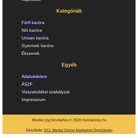
Kategóriák
Férfi karóra
Női karóra
Unisex karóra
Gyermek karóra
Ékszerek
Egyéb
Adatvédelem
ÁSZF
Visszaküldési szabályzat
Impresszum
Minden jog fenntartva © 2026 molnaroras.hu
Készítette:
SCL Media Online Marketing Ügynökség