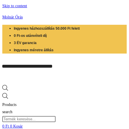
Skip to content
Molnár Órás
Ingyenes házhozszállítás 50.000 Ft felett
0 Ft-os utánvételi díj
3 ÉV garancia
Ingyenes méretre állítás
Products
search
0
Ft
0
Kosár