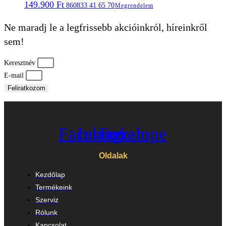
149.900
Ft
860833 41 65 70
Megrendelem
Ne maradj le a legfrissebb akcióinkról, híreinkről
sem!
Keresztnév
E-mail
Feliratkozom
Facebook
Instagram
Envelope
Oldalak
Kezdőlap
Termékeink
Szerviz
Rólunk
Kapcsolat