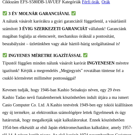
Cikkszám
EFS-S580DB-1AVUEF
Kategóriák
Férfi órák
,
Órák
3 ÉV
MOLNÁR GARANCIÁVAL
A nálunk vásárolt karórákra a gyári garanciától függetlenül, a vásárlástól
számított
3 ÉVIG SZERKEZETI GARANCIÁT
vállalunk! Garanciánk
magában foglalja az elemcserét, mechanikus óráknál a pontosítást,
beszabályzást – üzletünkben vagy akár háztól-házig szolgáltatással is!
INGYENES MÉRETRE IGAZÍTÁSSAL
Típustól függően minden nálunk vásárolt karórát
INGYENESEN
méretre
igazítunk! Kérjük a megrendelés „Megjegyzés” rovatában tüntesse fel a
csukló körméretet milliméter pontossággal!
Kevesen tudják, hogy 1946-ban Kashio Seisakujo néven, egy 29 éves
Kashio Tadao nevû fiatalembernek köszönhetõen indult útjára a ma ismert
Casio Computer Co. Ltd. A Kashio testvérek 1949-ben egy tokiói kiállításon
egy új termékre, az elektronikus számológépre lettek figyelmesek és úgy
határoztak, hogy megalkotják saját kalkulátorukat. Ennek köszönhetõen
1954-ben elkészült az elsõ Japán elektromechanikus kalkulátor, amely 1957-