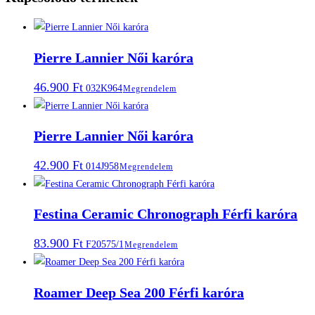
Pierre Lannier Női karóra
46.900
Ft
032K964
Megrendelem
Pierre Lannier Női karóra
42.900
Ft
014J958
Megrendelem
Festina Ceramic Chronograph Férfi karóra
83.900
Ft
F20575/1
Megrendelem
Roamer Deep Sea 200 Férfi karóra