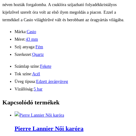
néven hozták forgalomba. A csuklóra szíjazható folyadékkristályos
kijelzõvel szerelt óra volt az elsõ ilyen megoldás a piacon. Ezzel a
termékkel a Casio világhírûvé vált és berobbant az óragyártás világába.
Márka:
Casio
Méret:
43 mm
Szíj anyaga:
Fém
Szerkezet:
Quartz
Számlap színe:
Fekete
Tok színe:
Acél
Üveg típusa:
Edzett ásványüveg
Vízállóság:
5 bar
Kapcsolódó termékek
Pierre Lannier Női karóra