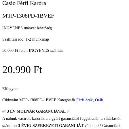
Casio Férfi Karóra
MTP-1308PD-1BVEF
INGYENES utánvét lehetőség
Szállítási idő: 1-2 munkanap
50.000 Ft felett INGYENES szállítás
20.990
Ft
Elfogyott
Cikkszám
MTP-1308PD-1BVEF
Kategóriák
Férfi órák
,
Órák
✅
3 ÉV
MOLNÁR GARANCIÁVAL
✅
A nálunk vásárolt karórákra a gyári garanciától függetlenül, a vásárlástól
számított
3 ÉVIG SZERKEZETI GARANCIÁT
vállalunk! Garanciánk