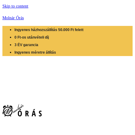
Skip to content
Molnár Órás
Ingyenes házhozszállítás 50.000 Ft felett
0 Ft-os utánvételi díj
3 ÉV garancia
Ingyenes méretre állítás