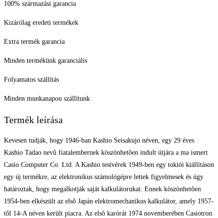
100% származási garancia
Kizárólag eredeti termékek
Extra termék garancia
Minden termékünk garanciális
Folyamatos szállítás
Minden munkanapon szállítunk
Termék leírása
Kevesen tudják, hogy 1946-ban Kashio Seisakujo néven, egy 29 éves
Kashio Tadao nevû fiatalembernek köszönhetõen indult útjára a ma ismert
Casio Computer Co. Ltd. A Kashio testvérek 1949-ben egy tokiói kiállításon
egy új termékre, az elektronikus számológépre lettek figyelmesek és úgy
határoztak, hogy megalkotják saját kalkulátorukat. Ennek köszönhetõen
1954-ben elkészült az elsõ Japán elektromechanikus kalkulátor, amely 1957-
tõl 14-A néven került piacra. Az elsõ karórát 1974 novemberében Casiotron