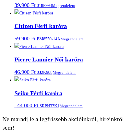
39.900
Ft
018P993
Megrendelem
Citizen Férfi karóra
59.900
Ft
BM8550-14A
Megrendelem
Pierre Lannier Női karóra
46.900
Ft
032K908
Megrendelem
Seiko Férfi karóra
144.000
Ft
SRPH33K1
Megrendelem
Ne maradj le a legfrissebb akcióinkról, híreinkről
sem!