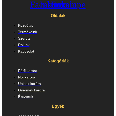
Facebook
Instagram
Envelope
Oldalak
Kezdőlap
Termékeink
Szerviz
Rólunk
Kapcsolat
Kategóriák
Férfi karóra
Női karóra
Unisex karóra
Gyermek karóra
Ékszerek
Egyéb