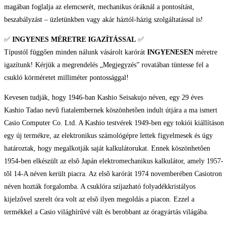
magában foglalja az elemcserét, mechanikus óráknál a pontosítást,
beszabályzást – üzletünkben vagy akár háztól-házig szolgáltatással is!
✅
INGYENES MÉRETRE IGAZÍTÁSSAL
✅
Típustól függően minden nálunk vásárolt karórát
INGYENESEN
méretre
igazítunk! Kérjük a megrendelés „Megjegyzés” rovatában tüntesse fel a
csukló körméretet milliméter pontossággal!
Kevesen tudják, hogy 1946-ban Kashio Seisakujo néven, egy 29 éves
Kashio Tadao nevû fiatalembernek köszönhetõen indult útjára a ma ismert
Casio Computer Co. Ltd. A Kashio testvérek 1949-ben egy tokiói kiállításon
egy új termékre, az elektronikus számológépre lettek figyelmesek és úgy
határoztak, hogy megalkotják saját kalkulátorukat. Ennek köszönhetõen
1954-ben elkészült az elsõ Japán elektromechanikus kalkulátor, amely 1957-
tõl 14-A néven került piacra. Az elsõ karórát 1974 novemberében Casiotron
néven hozták forgalomba. A csuklóra szíjazható folyadékkristályos
kijelzõvel szerelt óra volt az elsõ ilyen megoldás a piacon. Ezzel a
termékkel a Casio világhírûvé vált és berobbant az óragyártás világába.