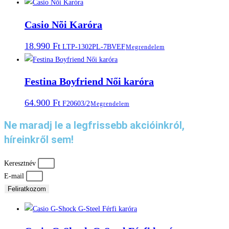
Casio Nõi Karóra
18.990
Ft
LTP-1302PL-7BVEF
Megrendelem
Festina Boyfriend Női karóra
64.900
Ft
F20603/2
Megrendelem
Ne maradj le a legfrissebb akcióinkról,
híreinkről sem!
Keresztnév
E-mail
Feliratkozom