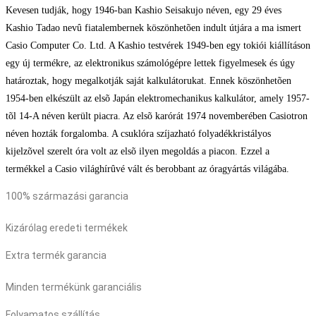
Kevesen tudják, hogy 1946-ban Kashio Seisakujo néven, egy 29 éves
Kashio Tadao nevû fiatalembernek köszönhetõen indult útjára a ma ismert
Casio Computer Co. Ltd. A Kashio testvérek 1949-ben egy tokiói kiállításon
egy új termékre, az elektronikus számológépre lettek figyelmesek és úgy
határoztak, hogy megalkotják saját kalkulátorukat. Ennek köszönhetõen
1954-ben elkészült az elsõ Japán elektromechanikus kalkulátor, amely 1957-
tõl 14-A néven került piacra. Az elsõ karórát 1974 novemberében Casiotron
néven hozták forgalomba. A csuklóra szíjazható folyadékkristályos
kijelzõvel szerelt óra volt az elsõ ilyen megoldás a piacon. Ezzel a
termékkel a Casio világhírûvé vált és berobbant az óragyártás világába.
100% származási garancia
Kizárólag eredeti termékek
Extra termék garancia
Minden termékünk garanciális
Folyamatos szállítás