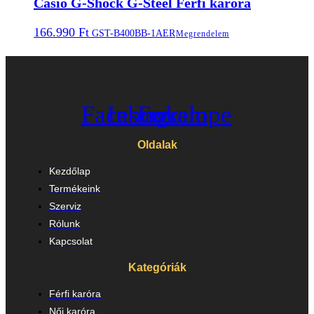
Casio G-Shock G-Steel Férfi karóra
166.990
Ft
GST-B400BB-1AER
Megrendelem
Facebook
Instagram
Envelope
Oldalak
Kezdőlap
Termékeink
Szerviz
Rólunk
Kapcsolat
Kategóriák
Férfi karóra
Női karóra