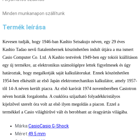
Minden munkanapon szállítunk
Termék leírása
Kevesen tudják, hogy 1946-ban Kashio Seisakujo néven, egy 29 éves
Kashio Tadao nevû fiatalembernek köszönhetõen indult útjára a ma ismert
Casio Computer Co. Ltd. A Kashio testvérek 1949-ben egy tokiói kiállításon
egy új termékre, az elektronikus számológépre lettek figyelmesek és úgy
határoztak, hogy megalkotják saját kalkulátorukat. Ennek köszönhetõen
1954-ben elkészült az elsõ Japán elektromechanikus kalkulátor, amely 1957-
tõl 14-A néven került piacra. Az elsõ karórát 1974 novemberében Casiotron
néven hozták forgalomba. A csuklóra szíjazható folyadékkristályos
kijelzõvel szerelt óra volt az elsõ ilyen megoldás a piacon. Ezzel a
termékkel a Casio világhírûvé vált és berobbant az óragyártás világába.
Márka:
Casio
Casio G-Shock
Méret:
49.5 mm