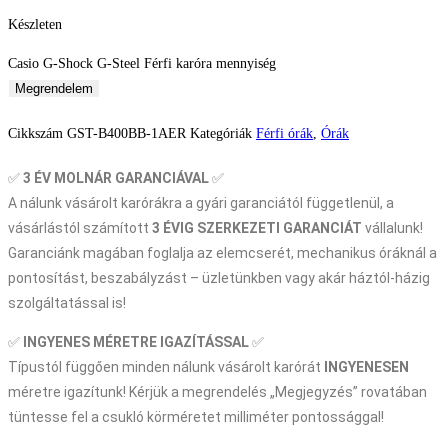
Készleten
Casio G-Shock G-Steel Férfi karóra mennyiség
Megrendelem
Cikkszám
GST-B400BB-1AER
Kategóriák
Férfi órák
,
Órák
✅
3 ÉV
MOLNÁR GARANCIÁVAL
✅
A nálunk vásárolt karórákra a gyári garanciától függetlenül, a
vásárlástól számított
3 ÉVIG SZERKEZETI GARANCIÁT
vállalunk!
Garanciánk magában foglalja az elemcserét, mechanikus óráknál a
pontosítást, beszabályzást – üzletünkben vagy akár háztól-házig
szolgáltatással is!
✅
INGYENES MÉRETRE IGAZÍTÁSSAL
✅
Típustól függően minden nálunk vásárolt karórát
INGYENESEN
méretre igazítunk! Kérjük a megrendelés „Megjegyzés” rovatában
tüntesse fel a csukló körméretet milliméter pontossággal!