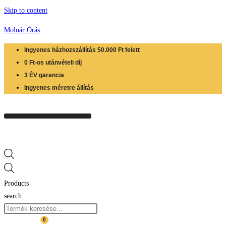
Skip to content
Molnár Órás
Ingyenes házhozszállítás 50.000 Ft felett
0 Ft-os utánvételi díj
3 ÉV garancia
Ingyenes méretre állítás
Products
search
0