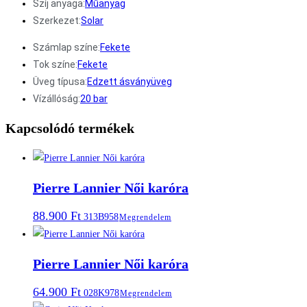
Szíj anyaga:
Műanyag
Szerkezet:
Solar
Számlap színe:
Fekete
Tok színe:
Fekete
Üveg típusa:
Edzett ásványüveg
Vízállóság:
20 bar
Kapcsolódó termékek
Pierre Lannier Női karóra
88.900
Ft
313B958
Megrendelem
Pierre Lannier Női karóra
64.900
Ft
028K978
Megrendelem