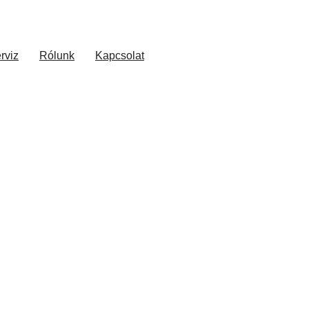
rviz
Rólunk
Kapcsolat