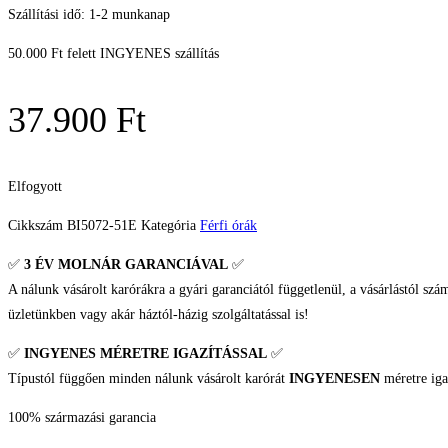
Szállítási idő: 1-2 munkanap
50.000 Ft felett INGYENES szállítás
37.900
Ft
Elfogyott
Cikkszám
BI5072-51E
Kategória
Férfi órák
✅
3 ÉV
MOLNÁR GARANCIÁVAL
✅
A nálunk vásárolt karórákra a gyári garanciától függetlenül, a vásárlástól szá
üzletünkben vagy akár háztól-házig szolgáltatással is!
✅
INGYENES MÉRETRE IGAZÍTÁSSAL
✅
Típustól függően minden nálunk vásárolt karórát
INGYENESEN
méretre iga
100% származási garancia