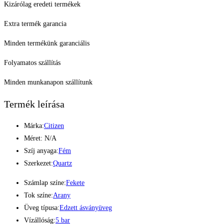
Kizárólag eredeti termékek
Extra termék garancia
Minden termékünk garanciális
Folyamatos szállítás
Minden munkanapon szállítunk
Termék leírása
Márka:
Citizen
Méret: N/A
Szíj anyaga:
Fém
Szerkezet:
Quartz
Számlap színe:
Fekete
Tok színe:
Arany
Üveg típusa:
Edzett ásványüveg
Vízállóság:
5 bar