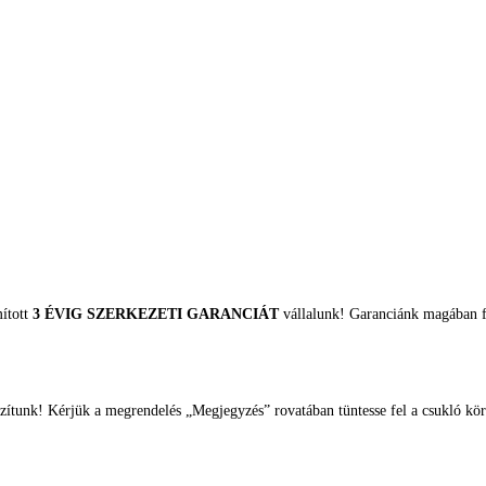
mított
3 ÉVIG SZERKEZETI GARANCIÁT
vállalunk! Garanciánk magában fo
zítunk! Kérjük a megrendelés „Megjegyzés” rovatában tüntesse fel a csukló kör