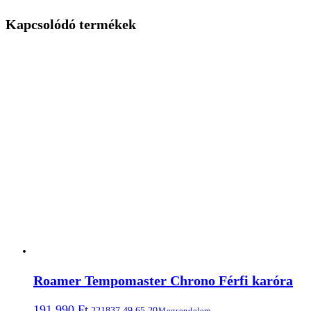
Kapcsolódó termékek
Roamer Tempomaster Chrono Férfi karóra
191.990
Ft
221837 49 65 20
Megrendelem