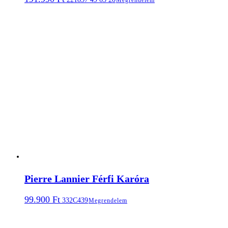
Pierre Lannier Férfi Karóra
99.900
Ft
332C439
Megrendelem