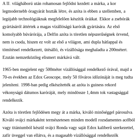
A II. világháború után rohamosan fejlődni kezdett a márka, a kor
legmodernebb óragyárát hozták létre, és azóta is ebben a szellemben, a
legújabb technológiáknak megfelelően készítik óráikat. Ekkor a zsebórák
gyártásáról áttértek a magas vízállóságú karórák gyártására. Az első
komolyabb búvárórája, a Delfin azóta is töretlen népszerűségnek örvend,
nem is csoda, hiszen ez volt az első a világon, ami dupla hátlappal és
tömítéssel rendelkezett, ütésálló, és vízállósága meghaladta a 200métert.
Ezután nemzetközileg elismert márkává vált.
1965-ben megjelent egy 500méter vízállósággal rendelkező órával, majd a
70-es években az Edox Geoscope, mely 50 főváros időzónáját is meg tudta
jeleníteni. 1998-ban pedig elkészítették az azóta is guiness rekord
vékonyságú dátumos karóráját, mely mindössze 1,4mm tok vastagsággal
rendelkezik.
Azóta is töretlen fejlődésen megy át a márka, kiváló minőséggel párosulva.
Kiváló svájci márkaként természetesen minden modell rozsdamentes acélból
vagy titániumból készül svájci Ronda vagy saját Edox kaliberű szerkezettel,
zafír üveggel van ellátva, és a magasabb vízállósággal rendelkezők