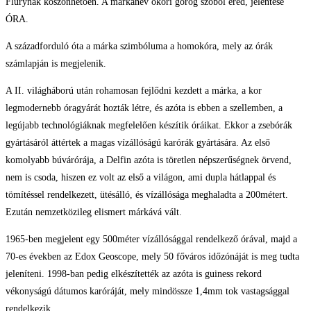
Flurynak köszönhetően. A márkanév ókori görög szóból ered, jelentése
ÓRA.
A századforduló óta a márka szimbóluma a homokóra, mely az órák
számlapján is megjelenik.
A II. világháború után rohamosan fejlődni kezdett a márka, a kor
legmodernebb óragyárát hozták létre, és azóta is ebben a szellemben, a
legújabb technológiáknak megfelelően készítik óráikat. Ekkor a zsebórák
gyártásáról áttértek a magas vízállóságú karórák gyártására. Az első
komolyabb búvárórája, a Delfin azóta is töretlen népszerűségnek örvend,
nem is csoda, hiszen ez volt az első a világon, ami dupla hátlappal és
tömítéssel rendelkezett, ütésálló, és vízállósága meghaladta a 200métert.
Ezután nemzetközileg elismert márkává vált.
1965-ben megjelent egy 500méter vízállósággal rendelkező órával, majd a
70-es években az Edox Geoscope, mely 50 főváros időzónáját is meg tudta
jeleníteni. 1998-ban pedig elkészítették az azóta is guiness rekord
vékonyságú dátumos karóráját, mely mindössze 1,4mm tok vastagsággal
rendelkezik.