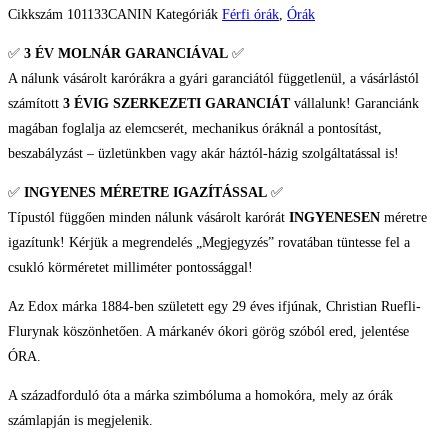
Cikkszám
101133CANIN
Kategóriák
Férfi órák
,
Órák
✅
3 ÉV
MOLNÁR GARANCIÁVAL
✅
A nálunk vásárolt karórákra a gyári garanciától függetlenül, a vásárlástól
számított
3 ÉVIG SZERKEZETI GARANCIÁT
vállalunk! Garanciánk
magában foglalja az elemcserét, mechanikus óráknál a pontosítást,
beszabályzást – üzletünkben vagy akár háztól-házig szolgáltatással is!
✅
INGYENES MÉRETRE IGAZÍTÁSSAL
✅
Típustól függően minden nálunk vásárolt karórát
INGYENESEN
méretre
igazítunk! Kérjük a megrendelés „Megjegyzés” rovatában tüntesse fel a
csukló körméretet milliméter pontossággal!
Az Edox márka 1884-ben született egy 29 éves ifjúnak, Christian Ruefli-
Flurynak köszönhetően. A márkanév ókori görög szóból ered, jelentése
ÓRA.
A századforduló óta a márka szimbóluma a homokóra, mely az órák
számlapján is megjelenik.