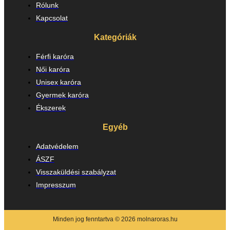
Rólunk
Kapcsolat
Kategóriák
Férfi karóra
Női karóra
Unisex karóra
Gyermek karóra
Ékszerek
Egyéb
Adatvédelem
ÁSZF
Visszaküldési szabályzat
Impresszum
Minden jog fenntartva © 2026 molnaroras.hu