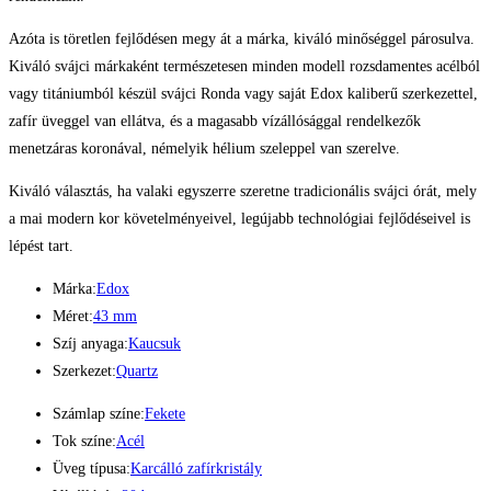
Azóta is töretlen fejlődésen megy át a márka, kiváló minőséggel párosulva.
Kiváló svájci márkaként természetesen minden modell rozsdamentes acélból
vagy titániumból készül svájci Ronda vagy saját Edox kaliberű szerkezettel,
zafír üveggel van ellátva, és a magasabb vízállósággal rendelkezők
menetzáras koronával, némelyik hélium szeleppel van szerelve.
Kiváló választás, ha valaki egyszerre szeretne tradicionális svájci órát, mely
a mai modern kor követelményeivel, legújabb technológiai fejlődéseivel is
lépést tart.
Márka:
Edox
Méret:
43 mm
Szíj anyaga:
Kaucsuk
Szerkezet:
Quartz
Számlap színe:
Fekete
Tok színe:
Acél
Üveg típusa:
Karcálló zafírkristály