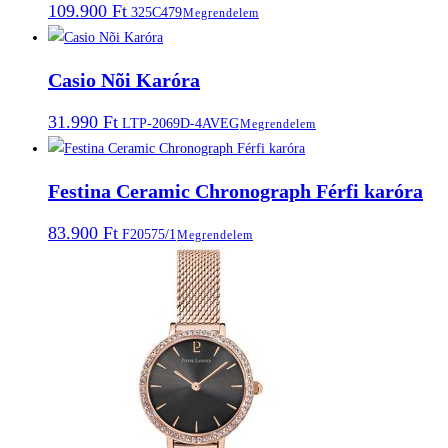
109.900
Ft
325C479
Megrendelem
Casio Nõi Karóra
31.990
Ft
LTP-2069D-4AVEG
Megrendelem
Festina Ceramic Chronograph Férfi karóra
83.900
Ft
F20575/1
Megrendelem