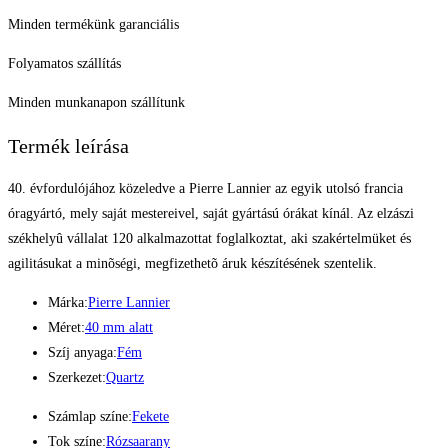
Minden termékünk garanciális
Folyamatos szállítás
Minden munkanapon szállítunk
Termék leírása
40. évfordulójához közeledve a Pierre Lannier az egyik utolsó francia
óragyártó, mely saját mestereivel, saját gyártású órákat kínál. Az elzászi
székhelyû vállalat 120 alkalmazottat foglalkoztat, aki szakértelmüket és
agilitásukat a minõségi, megfizethetõ áruk készítésének szentelik.
Márka:
Pierre Lannier
Méret:
40 mm alatt
Szíj anyaga:
Fém
Szerkezet:
Quartz
Számlap színe:
Fekete
Tok színe:
Rózsaarany