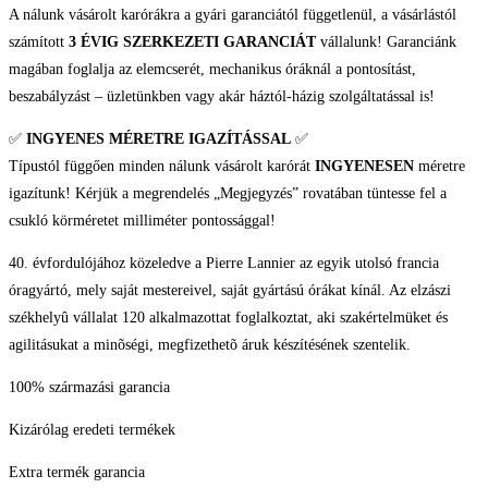
A nálunk vásárolt karórákra a gyári garanciától függetlenül, a vásárlástól
számított
3 ÉVIG SZERKEZETI GARANCIÁT
vállalunk! Garanciánk
magában foglalja az elemcserét, mechanikus óráknál a pontosítást,
beszabályzást – üzletünkben vagy akár háztól-házig szolgáltatással is!
✅
INGYENES MÉRETRE IGAZÍTÁSSAL
✅
Típustól függően minden nálunk vásárolt karórát
INGYENESEN
méretre
igazítunk! Kérjük a megrendelés „Megjegyzés” rovatában tüntesse fel a
csukló körméretet milliméter pontossággal!
40. évfordulójához közeledve a Pierre Lannier az egyik utolsó francia
óragyártó, mely saját mestereivel, saját gyártású órákat kínál. Az elzászi
székhelyû vállalat 120 alkalmazottat foglalkoztat, aki szakértelmüket és
agilitásukat a minõségi, megfizethetõ áruk készítésének szentelik.
100% származási garancia
Kizárólag eredeti termékek
Extra termék garancia