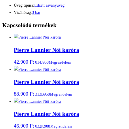
Üveg típusa:
Edzett ásványüveg
Vízállóság:
3 bar
Kapcsolódó termékek
Pierre Lannier Női karóra
42.900
Ft
014J958
Megrendelem
Pierre Lannier Női karóra
88.900
Ft
313B958
Megrendelem
Pierre Lannier Női karóra
46.900
Ft
032K908
Megrendelem