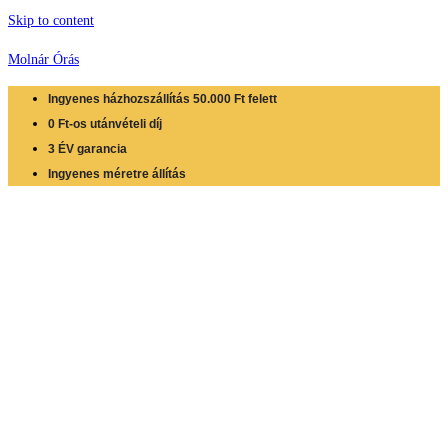
Skip to content
Molnár Órás
Ingyenes házhozszállítás 50.000 Ft felett
0 Ft-os utánvételi díj
3 ÉV garancia
Ingyenes méretre állítás