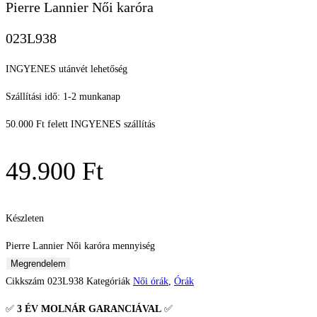
Pierre Lannier Női karóra
023L938
INGYENES utánvét lehetőség
Szállítási idő: 1-2 munkanap
50.000 Ft felett INGYENES szállítás
49.900
Ft
Készleten
Pierre Lannier Női karóra mennyiség
Megrendelem
Cikkszám
023L938
Kategóriák
Női órák
,
Órák
✅
3 ÉV
MOLNÁR GARANCIÁVAL
✅