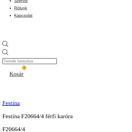
Szerviz
Rólunk
Kapcsolat
Products
search
0
Kosár
Festina
Festina F20664/4 férfi karóra
F20664/4