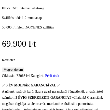
INGYENES utánvét lehetőség
Szállítási idő: 1-2 munkanap
50.000 Ft felett INGYENES szállítás
69.900
Ft
Készleten
Festina
Megrendelem
F20664/4
Cikkszám
F20664/4
Kategória
Férfi órák
férfi
✅
3 ÉV
MOLNÁR GARANCIÁVAL
✅
karóra
A nálunk vásárolt karórákra a gyári garanciától függetlenül, a vásárlástól
mennyiség
számított
3 ÉVIG SZERKEZETI GARANCIÁT
vállalunk! Garanciánk
magában foglalja az elemcserét, mechanikus óráknál a pontosítást,
beszabályzást – üzletünkben vagy akár háztól-házig szolgáltatással is!