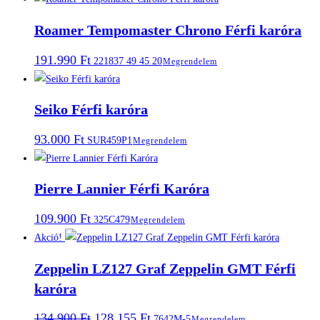
Roamer Tempomaster Chrono Férfi karóra
191.990
Ft
221837 49 45 20
Megrendelem
Seiko Férfi karóra
93.000
Ft
SUR459P1
Megrendelem
Pierre Lannier Férfi Karóra
109.900
Ft
325C479
Megrendelem
Akció!
Zeppelin LZ127 Graf Zeppelin GMT Férfi
karóra
Original
Current
134.900
Ft
128.155
Ft
7642M-5
Megrendelem