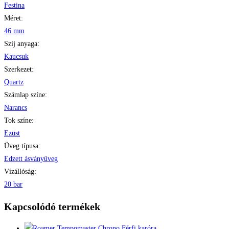
Festina
Méret:
46 mm
Szíj anyaga:
Kaucsuk
Szerkezet:
Quartz
Számlap színe:
Narancs
Tok színe:
Ezüst
Üveg típusa:
Edzett ásványüveg
Vízállóság:
20 bar
Kapcsolódó termékek