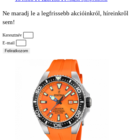
price
price
was:
is:
Ne maradj le a legfrissebb akcióinkról, híreinkről
134.900 Ft.
128.155 Ft.
sem!
Keresztnév
E-mail
Feliratkozom