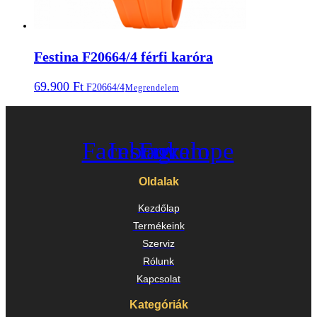
Festina F20664/4 férfi karóra
69.900
Ft
F20664/4
Megrendelem
Facebook
Instagram
Envelope
Oldalak
Kezdőlap
Termékeink
Szerviz
Rólunk
Kapcsolat
Kategóriák