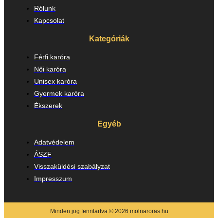
Rólunk
Kapcsolat
Kategóriák
Férfi karóra
Női karóra
Unisex karóra
Gyermek karóra
Ékszerek
Egyéb
Adatvédelem
ÁSZF
Visszaküldési szabályzat
Impresszum
Minden jog fenntartva © 2026 molnaroras.hu