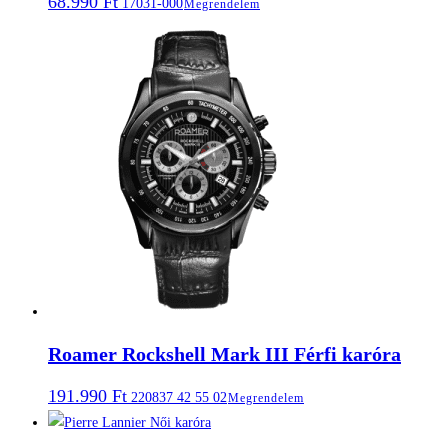
68.990
Ft
17031-000
Megrendelem
Roamer Rockshell Mark III Férfi karóra
191.990
Ft
220837 42 55 02
Megrendelem