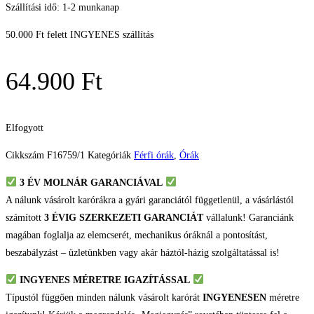
Szállítási idő: 1-2 munkanap
50.000 Ft felett INGYENES szállítás
64.900
Ft
Elfogyott
Cikkszám
F16759/1
Kategóriák
Férfi órák
,
Órák
3 ÉV
MOLNÁR GARANCIÁVAL
A nálunk vásárolt karórákra a gyári garanciától függetlenül, a vásárlástól
számított
3 ÉVIG SZERKEZETI GARANCIÁT
vállalunk! Garanciánk
magában foglalja az elemcserét, mechanikus óráknál a pontosítást,
beszabályzást – üzletünkben vagy akár háztól-házig szolgáltatással is!
INGYENES MÉRETRE IGAZÍTÁSSAL
Típustól függően minden nálunk vásárolt karórát
INGYENESEN
méretre