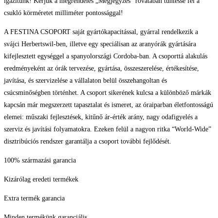
igazítunk! Kérjük a megrendelés „Megjegyzés” rovatában tüntesse fel a
csukló körméretet milliméter pontossággal!
A FESTINA CSOPORT saját gyártókapacitással, gyárral rendelkezik a
svájci Herbertswil-ben, illetve egy speciálisan az aranyórák gyártására
kifejlesztett egységgel a spanyolországi Cordoba-ban. A csoporttá alakulás
eredményeként az órák tervezése, gyártása, összeszerelése, értékesítése,
javítása, és szervizelése a vállalaton belül összehangoltan és
csúcsminőségben történhet. A csoport sikerének kulcsa a különböző márkák
kapcsán már megszerzett tapasztalat és ismeret, az óraiparban életfontosságú
elemei: műszaki fejlesztések, kitűnő ár-érték arány, nagy odafigyelés a
szerviz és javítási folyamatokra. Ezeken felül a nagyon ritka “World-Wide”
disztribúciós rendszer garantálja a csoport további fejlődését.
100% származási garancia
Kizárólag eredeti termékek
Extra termék garancia
Minden termékünk garanciális