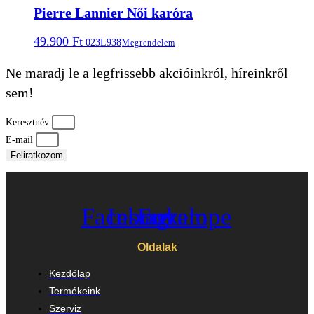
Pierre Lannier Női karóra
49.900
Ft
023L938
Megrendelem
Ne maradj le a legfrissebb akcióinkról, híreinkről
sem!
Keresztnév
E-mail
Feliratkozom
Facebook
Instagram
Envelope
Oldalak
Kezdőlap
Termékeink
Szerviz