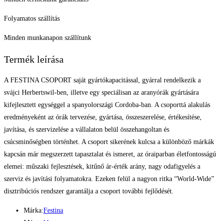
Folyamatos szállítás
Minden munkanapon szállítunk
Termék leírása
A FESTINA CSOPORT saját gyártókapacitással, gyárral rendelkezik a
svájci Herbertswil-ben, illetve egy speciálisan az aranyórák gyártására
kifejlesztett egységgel a spanyolországi Cordoba-ban. A csoporttá alakulás
eredményeként az órák tervezése, gyártása, összeszerelése, értékesítése,
javítása, és szervizelése a vállalaton belül összehangoltan és
csúcsminőségben történhet. A csoport sikerének kulcsa a különböző márkák
kapcsán már megszerzett tapasztalat és ismeret, az óraiparban életfontosságú
elemei: műszaki fejlesztések, kitűnő ár-érték arány, nagy odafigyelés a
szerviz és javítási folyamatokra. Ezeken felül a nagyon ritka “World-Wide”
disztribúciós rendszer garantálja a csoport további fejlődését.
Márka:
Festina