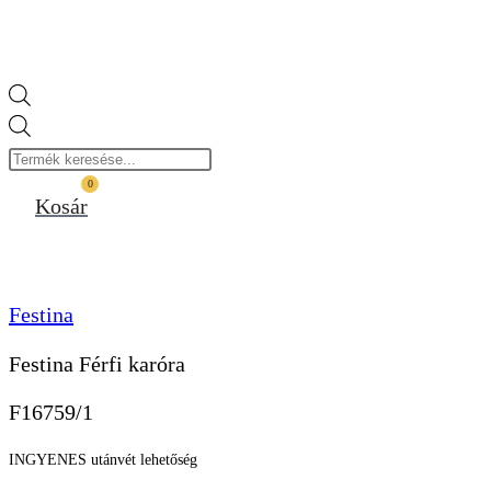
Products
search
0
Kosár
Festina
Festina Férfi karóra
F16759/1
INGYENES utánvét lehetőség