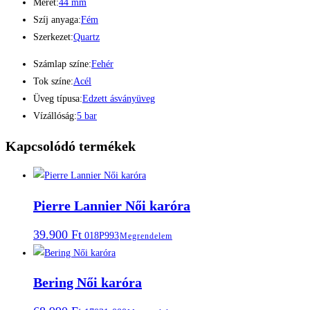
Méret:
44 mm
Szíj anyaga:
Fém
Szerkezet:
Quartz
Számlap színe:
Fehér
Tok színe:
Acél
Üveg típusa:
Edzett ásványüveg
Vízállóság:
5 bar
Kapcsolódó termékek
Pierre Lannier Női karóra
39.900
Ft
018P993
Megrendelem
Bering Női karóra