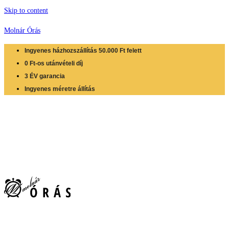
Skip to content
Molnár Órás
Ingyenes házhozszállítás 50.000 Ft felett
0 Ft-os utánvételi díj
3 ÉV garancia
Ingyenes méretre állítás