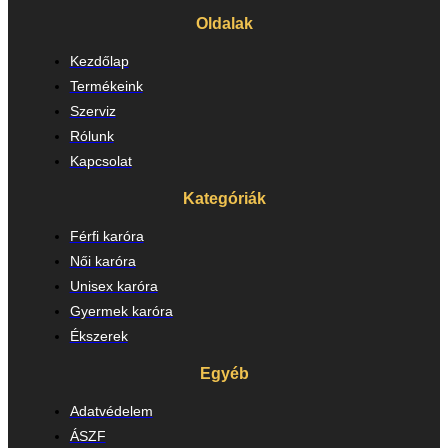
Oldalak
Kezdőlap
Termékeink
Szerviz
Rólunk
Kapcsolat
Kategóriák
Férfi karóra
Női karóra
Unisex karóra
Gyermek karóra
Ékszerek
Egyéb
Adatvédelem
ÁSZF