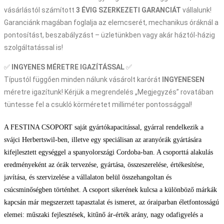
vásárlástól számított
3 ÉVIG SZERKEZETI GARANCIÁT
vállalunk!
Garanciánk magában foglalja az elemcserét, mechanikus óráknál a
pontosítást, beszabályzást – üzletünkben vagy akár háztól-házig
szolgáltatással is!
✅
INGYENES MÉRETRE IGAZÍTÁSSAL
✅
Típustól függően minden nálunk vásárolt karórát
INGYENESEN
méretre igazítunk! Kérjük a megrendelés „Megjegyzés” rovatában
tüntesse fel a csukló körméretet milliméter pontossággal!
A FESTINA CSOPORT saját gyártókapacitással, gyárral rendelkezik a
svájci Herbertswil-ben, illetve egy speciálisan az aranyórák gyártására
kifejlesztett egységgel a spanyolországi Cordoba-ban. A csoporttá alakulás
eredményeként az órák tervezése, gyártása, összeszerelése, értékesítése,
javítása, és szervizelése a vállalaton belül összehangoltan és
csúcsminőségben történhet. A csoport sikerének kulcsa a különböző márkák
kapcsán már megszerzett tapasztalat és ismeret, az óraiparban életfontosságú
elemei: műszaki fejlesztések, kitűnő ár-érték arány, nagy odafigyelés a