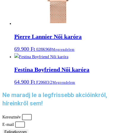
Pierre Lannier Női karóra
69.900
Ft
028K968
Megrendelem
Festina Boyfriend Női karóra
64.900
Ft
F20603/2
Megrendelem
Ne maradj le a legfrissebb akcióinkról,
híreinkről sem!
Keresztnév
E-mail
Feliratkozom