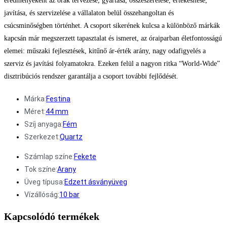
eredményeként az órák tervezése, gyártása, összeszerelése, értékesítése,
javítása, és szervizelése a vállalaton belül összehangoltan és
csúcsminőségben történhet. A csoport sikerének kulcsa a különböző márkák
kapcsán már megszerzett tapasztalat és ismeret, az óraiparban életfontosságú
elemei: műszaki fejlesztések, kitűnő ár-érték arány, nagy odafigyelés a
szerviz és javítási folyamatokra. Ezeken felül a nagyon ritka “World-Wide”
disztribúciós rendszer garantálja a csoport további fejlődését.
Márka:
Festina
Méret:
44 mm
Szíj anyaga:
Fém
Szerkezet:
Quartz
Számlap színe:
Fekete
Tok színe:
Arany
Üveg típusa:
Edzett ásványüveg
Vízállóság:
10 bar
Kapcsolódó termékek