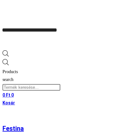
Products
search
0
Ft
0
Kosár
Festina