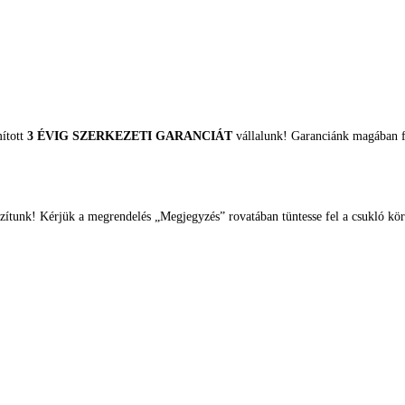
mított
3 ÉVIG SZERKEZETI GARANCIÁT
vállalunk! Garanciánk magában fo
zítunk! Kérjük a megrendelés „Megjegyzés” rovatában tüntesse fel a csukló kör