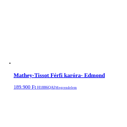
Mathey-Tissot Férfi karóra- Edmond
189.900
Ft
H1886QAI
Megrendelem