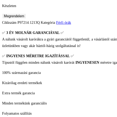
Készleten
Pierre
Megrendelem
Ricaud
Cikkszám
P97214.1213Q
Kategória
Férfi órák
P97214.1213Q
✅
3 ÉV
MOLNÁR GARANCIÁVAL
✅
férfi
A nálunk vásárolt karórákra a gyári garanciától függetlenül, a vásárlástól szá
karóra
üzletünkben vagy akár háztól-házig szolgáltatással is!
mennyiség
✅
INGYENES MÉRETRE IGAZÍTÁSSAL
✅
Típustól függően minden nálunk vásárolt karórát
INGYENESEN
méretre iga
100% származási garancia
Kizárólag eredeti termékek
Extra termék garancia
Minden termékünk garanciális
Folyamatos szállítás