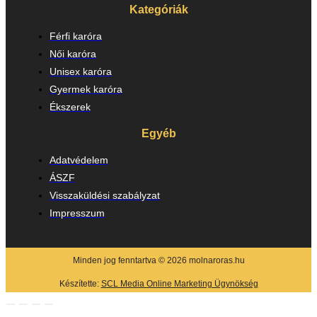
Kategóriák
Férfi karóra
Női karóra
Unisex karóra
Gyermek karóra
Ékszerek
Egyéb
Adatvédelem
ÁSZF
Visszaküldési szabályzat
Impresszum
Minden jog fenntartva © 2026 molnaroras.hu
Készítette:
SCL Media Online Marketing Ügynökség