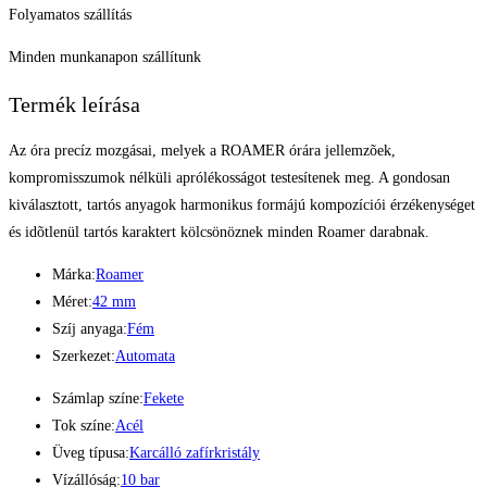
Folyamatos szállítás
Minden munkanapon szállítunk
Termék leírása
Az óra precíz mozgásai, melyek a ROAMER órára jellemzõek,
kompromisszumok nélküli aprólékosságot testesítenek meg. A gondosan
kiválasztott, tartós anyagok harmonikus formájú kompozíciói érzékenységet
és idõtlenül tartós karaktert kölcsönöznek minden Roamer darabnak.
Márka:
Roamer
Méret:
42 mm
Szíj anyaga:
Fém
Szerkezet:
Automata
Számlap színe:
Fekete
Tok színe:
Acél
Üveg típusa:
Karcálló zafírkristály
Vízállóság:
10 bar