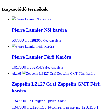
Kapcsolódó termékek
Pierre Lannier Női karóra
69.900
Ft
028K968
Megrendelem
Pierre Lannier Férfi Karóra
109.900
Ft
325C479
Megrendelem
Akció!
Zeppelin LZ127 Graf Zeppelin GMT Férfi
karóra
134.900
Ft
Original price was:
134.900 Ft.
128.155
Ft
Current price is: 128.155 Ft.