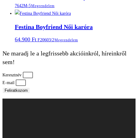
7642M-5
Megrendelem
Festina Boyfriend Női karóra
64.900
Ft
F20603/2
Megrendelem
Ne maradj le a legfrissebb akcióinkról, híreinkről
sem!
Keresztnév
E-mail
Feliratkozom