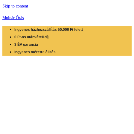
Skip to content
Molnár Órás
Ingyenes házhozszállítás 50.000 Ft felett
0 Ft-os utánvételi díj
3 ÉV garancia
Ingyenes méretre állítás