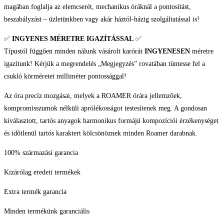
magában foglalja az elemcserét, mechanikus óráknál a pontosítást,
beszabályzást – üzletünkben vagy akár háztól-házig szolgáltatással is!
✅
INGYENES MÉRETRE IGAZÍTÁSSAL
✅
Típustól függően minden nálunk vásárolt karórát
INGYENESEN
méretre
igazítunk! Kérjük a megrendelés „Megjegyzés” rovatában tüntesse fel a
csukló körméretet milliméter pontossággal!
Az óra precíz mozgásai, melyek a ROAMER órára jellemzõek,
kompromisszumok nélküli aprólékosságot testesítenek meg. A gondosan
kiválasztott, tartós anyagok harmonikus formájú kompozíciói érzékenységet
és idõtlenül tartós karaktert kölcsönöznek minden Roamer darabnak.
100% származási garancia
Kizárólag eredeti termékek
Extra termék garancia
Minden termékünk garanciális