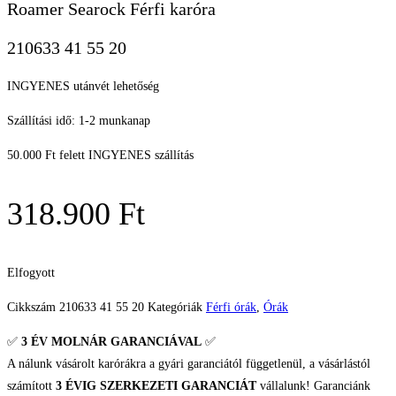
Roamer Searock Férfi karóra
210633 41 55 20
INGYENES utánvét lehetőség
Szállítási idő: 1-2 munkanap
50.000 Ft felett INGYENES szállítás
318.900
Ft
Elfogyott
Cikkszám
210633 41 55 20
Kategóriák
Férfi órák
,
Órák
✅
3 ÉV
MOLNÁR GARANCIÁVAL
✅
A nálunk vásárolt karórákra a gyári garanciától függetlenül, a vásárlástól
számított
3 ÉVIG SZERKEZETI GARANCIÁT
vállalunk! Garanciánk