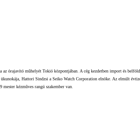
ta az órajavító mûhelyét Tokió központjában. A cég kezdetben import és belföl
ró ükunokája, Hattori Sindzsi a Seiko Watch Corporation elnöke. Az elmúlt évt
9 mester kézmûves rangú szakember van.