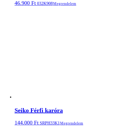
46.900
Ft
032K908
Megrendelem
Seiko Férfi karóra
144.000
Ft
SRPH33K1
Megrendelem