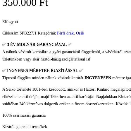
350.000
Ft
Elfogyott
Cikkszám
SPB227J1
Kategóriák
Férfi órák
,
Órák
✅
3 ÉV
MOLNÁR GARANCIÁVAL
✅
A nálunk vásárolt karórákra a gyári garanciától függetlenül, a vásárlástól szá
üzletünkben vagy akár háztól-házig szolgáltatással is!
✅
INGYENES MÉRETRE IGAZÍTÁSSAL
✅
Típustól függően minden nálunk vásárolt karórát
INGYENESEN
méretre iga
A Seiko története 1881-ben kezdõdött, amikor is Hattori Kintaró megalapítot
elkészítette elsõ óráját, majd 1895-ben az elsõ karóráját. Napjainkban Kinta
stúdióban 240 kézmûves dolgozik ezeken a finom óraszerkezeteken. Köztük 1
100% származási garancia
Kizárólag eredeti termékek