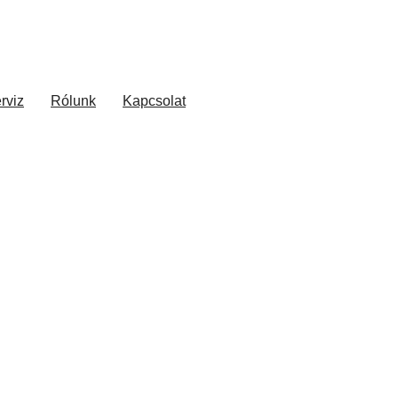
rviz
Rólunk
Kapcsolat