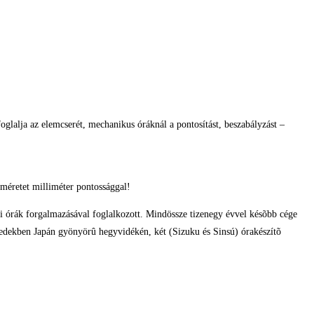
glalja az elemcserét, mechanikus óráknál a pontosítást, beszabályzást –
méretet milliméter pontossággal!
di órák forgalmazásával foglalkozott. Mindössze tizenegy évvel késõbb cége
izedekben Japán gyönyörû hegyvidékén, két (Sizuku és Sinsú) órakészítõ