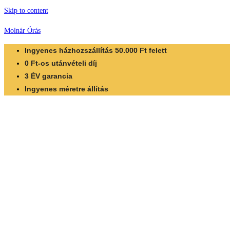
Skip to content
Molnár Órás
Ingyenes házhozszállítás 50.000 Ft felett
0 Ft-os utánvételi díj
3 ÉV garancia
Ingyenes méretre állítás