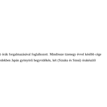
di órák forgalmazásával foglalkozott. Mindössze tizenegy évvel késõbb cége
izedekben Japán gyönyörû hegyvidékén, két (Sizuku és Sinsú) órakészítõ