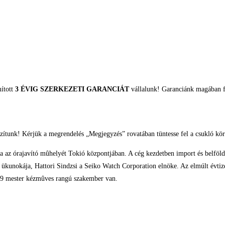
mított
3 ÉVIG SZERKEZETI GARANCIÁT
vállalunk! Garanciánk magában fo
zítunk! Kérjük a megrendelés „Megjegyzés” rovatában tüntesse fel a csukló kör
ta az órajavító mûhelyét Tokió központjában. A cég kezdetben import és belföl
ró ükunokája, Hattori Sindzsi a Seiko Watch Corporation elnöke. Az elmúlt évt
9 mester kézmûves rangú szakember van.