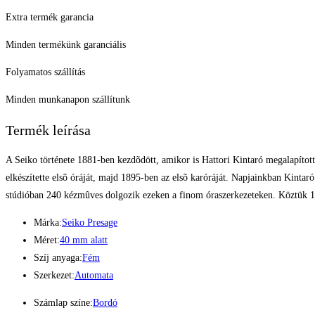
Extra termék garancia
Minden termékünk garanciális
Folyamatos szállítás
Minden munkanapon szállítunk
Termék leírása
A Seiko története 1881-ben kezdõdött, amikor is Hattori Kintaró megalapítot
elkészítette elsõ óráját, majd 1895-ben az elsõ karóráját. Napjainkban Kinta
stúdióban 240 kézmûves dolgozik ezeken a finom óraszerkezeteken. Köztük 1
Márka:
Seiko Presage
Méret:
40 mm alatt
Szíj anyaga:
Fém
Szerkezet:
Automata
Számlap színe:
Bordó