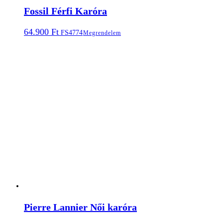
Fossil Férfi Karóra
64.900
Ft
FS4774
Megrendelem
Pierre Lannier Női karóra