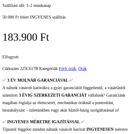
Szállítási idő: 1-2 munkanap
50.000 Ft felett INGYENES szállítás
183.900
Ft
Elfogyott
Cikkszám
225C617B
Kategóriák
Férfi órák
,
Órák
✅
3 ÉV
MOLNÁR GARANCIÁVAL
✅
A nálunk vásárolt karórákra a gyári garanciától függetlenül, a vásárlástól
számított
3 ÉVIG SZERKEZETI GARANCIÁT
vállalunk! Garanciánk
magában foglalja az elemcserét, mechanikus óráknál a pontosítást,
beszabályzást – üzletünkben vagy akár háztól-házig szolgáltatással is!
✅
INGYENES MÉRETRE IGAZÍTÁSSAL
✅
Típustól függően minden nálunk vásárolt karórát
INGYENESEN
méretre