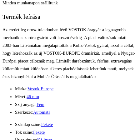
Minden munkanapon szállítunk
Termék leírása
Az eredetileg orosz tulajdonban lévõ VOSTOK óragyár a legnagyobb
mechanikus karóra gyártó volt hosszú évekig. A piaci változások miatt
2003-ban Litvániában megalapították a Koliz-Vostok gyárat, azzal a céllal,
hogy létrehozzák az új VOSTOK-EUROPE óramárkát, amellyel a Nyugat-
Európai piacot céloznák meg. Limitált darabszámuk, férfias, extravagáns
küllemük miatt különösen sikeres piachódításnak lehettünk tanúi; melynek
ékes bizonyítékai a Molnár Órásnál is megtalálhatóak.
Márka:
Vostok Europe
Méret:
46 mm
Szíj anyaga:
Fém
Szerkezet:
Automata
Számlap színe:
Fekete
Tok színe:
Fekete