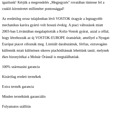
igazítunk! Kérjük a megrendelés „Megjegyzés” rovatában tüntesse fel a
csukló körméretet milliméter pontossággal!
Az eredetileg orosz tulajdonban lévõ VOSTOK óragyár a legnagyobb
mechanikus karóra gyártó volt hosszú évekig. A piaci változások miatt
2003-ban Litvániában megalapították a Koliz-Vostok gyárat, azzal a céllal,
hogy létrehozzák az új VOSTOK-EUROPE óramárkát, amellyel a Nyugat-
Európai piacot céloznák meg. Limitált darabszámuk, férfias, extravagáns
küllemük miatt különösen sikeres piachódításnak lehettünk tanúi; melynek
ékes bizonyítékai a Molnár Órásnál is megtalálhatóak.
100% származási garancia
Kizárólag eredeti termékek
Extra termék garancia
Minden termékünk garanciális
Folyamatos szállítás