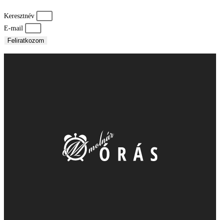
Keresztnév
E-mail
Feliratkozom