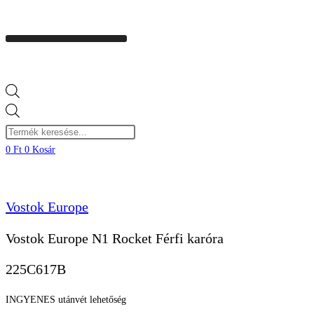
Products
search
0
Ft
0
Kosár
Vostok Europe
Vostok Europe N1 Rocket Férfi karóra
225C617B
INGYENES utánvét lehetőség