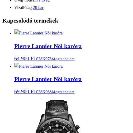
Üveg típusa:
K1 üveg
Vízállóság:
20 bar
Kapcsolódó termékek
Pierre Lannier Női karóra
64.900
Ft
028K978
Megrendelem
Pierre Lannier Női karóra
69.900
Ft
028K968
Megrendelem