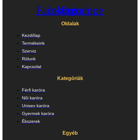
Facebook
Instagram
Envelope
Oldalak
Kezdőlap
Termékeink
Szerviz
Rólunk
Kapcsolat
Kategóriák
Férfi karóra
Női karóra
Unisex karóra
Gyermek karóra
Ékszerek
Egyéb