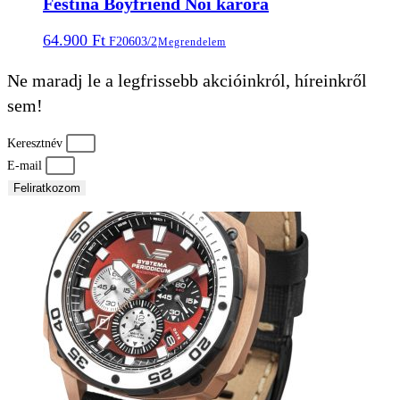
Festina Boyfriend Női karóra
64.900
Ft
F20603/2
Megrendelem
Ne maradj le a legfrissebb akcióinkról, híreinkről
sem!
Keresztnév
E-mail
Feliratkozom