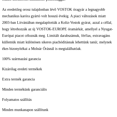
Az eredetileg orosz tulajdonban lévõ VOSTOK óragyár a legnagyobb
mechanikus karóra gyártó volt hosszú évekig. A piaci változások miatt
2003-ban Litvániában megalapították a Koliz-Vostok gyárat, azzal a céllal,
hogy létrehozzák az új VOSTOK-EUROPE óramárkát, amellyel a Nyugat-
Európai piacot céloznák meg. Limitált darabszámuk, férfias, extravagáns
küllemük miatt különösen sikeres piachódításnak lehettünk tanúi; melynek
ékes bizonyítékai a Molnár Órásnál is megtalálhatóak.
100% származási garancia
Kizárólag eredeti termékek
Extra termék garancia
Minden termékünk garanciális
Folyamatos szállítás
Minden munkanapon szállítunk