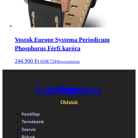
Vostok Europe Systema Periodicum
Phosphorus Férfi karóra
244.900
Ft
650E724
Megrendelem
Facebook
Instagram
Envelope
Oldalak
Kezdőlap
Termékeink
Szerviz
Rólunk