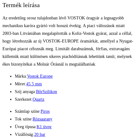
Termék leírása
Az eredetileg orosz tulajdonban lévõ VOSTOK óragyár a legnagyobb
mechanikus karóra gyártó volt hosszú évekig. A piaci változások miatt
2003-ban Litvániában megalapították a Koliz-Vostok gyárat, azzal a céllal,
hogy létrehozzák az új VOSTOK-EUROPE óramárkát, amellyel a Nyugat-
Európai piacot céloznák meg. Limitált darabszámuk, férfias, extravagáns
küllemük miatt különösen sikeres piachódításnak lehettünk tanúi; melynek
ékes bizonyítékai a Molnár Órásnál is megtalálhatóak.
Márka:
Vostok Europe
Méret:
45.5 mm
Szíj anyaga:
Bőr
Szilikon
Szerkezet:
Quartz
Számlap színe:
Piros
Tok színe:
Rózsaarany
Üveg típusa:
K1 üveg
Vízállóság:
20 bar