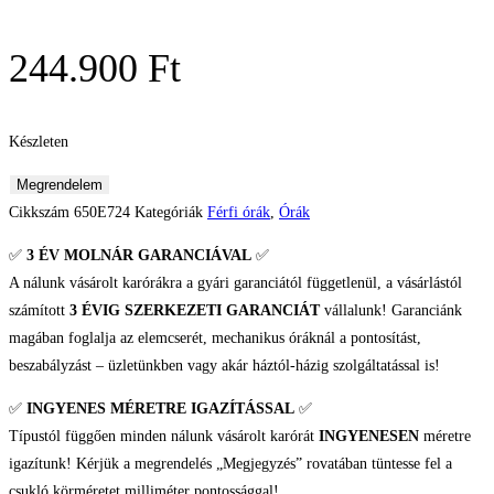
244.900
Ft
Készleten
Vostok
Megrendelem
Europe
Cikkszám
650E724
Kategóriák
Férfi órák
,
Órák
Systema
✅
3 ÉV
MOLNÁR GARANCIÁVAL
✅
Periodicum
A nálunk vásárolt karórákra a gyári garanciától függetlenül, a vásárlástól
Phosphorus
számított
3 ÉVIG SZERKEZETI GARANCIÁT
vállalunk! Garanciánk
Férfi
magában foglalja az elemcserét, mechanikus óráknál a pontosítást,
karóra
beszabályzást – üzletünkben vagy akár háztól-házig szolgáltatással is!
mennyiség
✅
INGYENES MÉRETRE IGAZÍTÁSSAL
✅
Típustól függően minden nálunk vásárolt karórát
INGYENESEN
méretre
igazítunk! Kérjük a megrendelés „Megjegyzés” rovatában tüntesse fel a
csukló körméretet milliméter pontossággal!