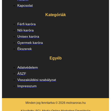
Kapcsolat
Kategóriák
Férfi karóra
Női karóra
Unisex karóra
Gyermek karóra
Ékszerek
Egyéb
Adatvédelem
ÁSZF
Visszaküldési szabályzat
Impresszum
Minden jog fenntartva © 2026 molnaroras.hu
Készítette:
SCL Media Online Marketing Ügynökség